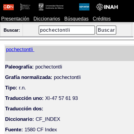
Presentación
Diccionarios
Búsquedas
Créditos
Buscar:
pochectontli
Paleografía:
pochectontli
Grafía normalizada:
pochectontli
Tipo:
r.n.
Traducción uno:
XI-47 57 61 93
Traducción dos:
Diccionario:
CF_INDEX
Fuente:
1580 CF Index