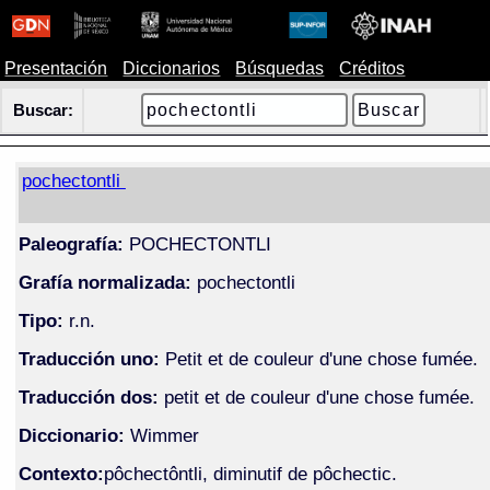
Presentación
Diccionarios
Búsquedas
Créditos
Buscar:
pochectontli
Paleografía:
POCHECTONTLI
Grafía normalizada:
pochectontli
Tipo:
r.n.
Traducción uno:
Petit et de couleur d'une chose fumée.
Traducción dos:
petit et de couleur d'une chose fumée.
Diccionario:
Wimmer
Contexto:
pôchectôntli, diminutif de pôchectic.