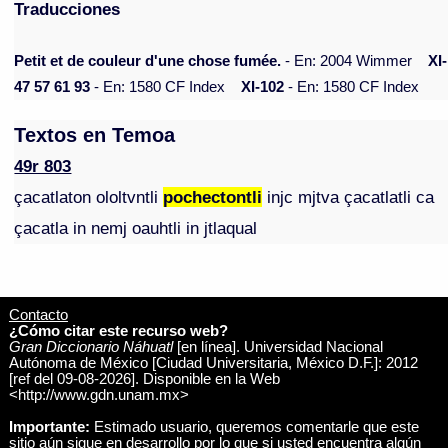
Traducciones
Petit et de couleur d'une chose fumée.
- En: 2004 Wimmer
XI-
47 57 61 93
- En: 1580 CF Index
XI-102
- En: 1580 CF Index
Textos en Temoa
49r 803
çacatlaton ololtvntli
pochectontli
injc mjtva çacatlatli ca
çacatla in nemj oauhtli in jtlaqual
Contacto
¿Cómo citar este recurso web?
Gran Diccionario Náhuatl
[en línea]. Universidad Nacional
Autónoma de México [Ciudad Universitaria, México D.F.]: 2012
[ref del 09-08-2026]. Disponible en la Web
<http://www.gdn.unam.mx>
Importante:
Estimado usuario, queremos comentarle que este
sitio aún sigue en desarrollo por lo que si usted encuentra algún