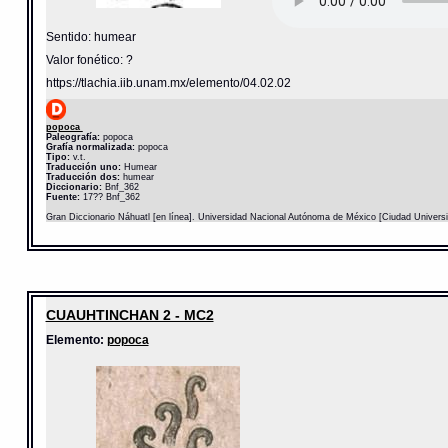
Sentido: humear
Valor fonético: ?
https://tlachia.iib.unam.mx/elemento/04.02.02
popoca
Paleografía:
popoca
Grafía normalizada:
popoca
Tipo:
v.t.
Traducción uno:
Humear
Traducción dos:
humear
Diccionario:
Bnf_362
Fuente:
17?? Bnf_362
Gran Diccionario Náhuatl [en línea]. Universidad Nacional Autónoma de México [Ciudad Univers
CUAUHTINCHAN 2 - MC2
Elemento:
popoca