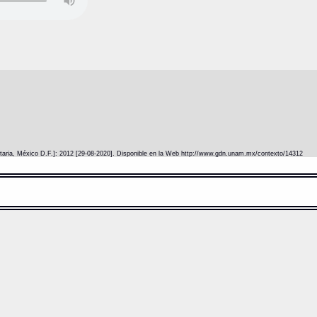
itaria, México D.F.]: 2012 [29-08-2020]. Disponible en la Web http://www.gdn.unam.mx/contexto/14312