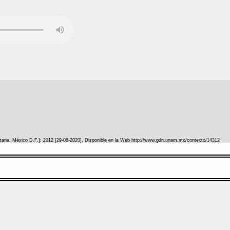
itaria, México D.F.]: 2012 [29-08-2020]. Disponible en la Web http://www.gdn.unam.mx/contexto/14312