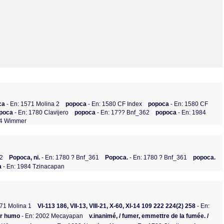
Olmos_V
Paredes
Rincón
Sahagún Escolio
Tezozomoc
Tzinacapan
Wimmer
ca
- En: 1571 Molina 2
popoca
- En: 1580 CF Index
popoca
- En: 1580 CF
poca
- En: 1780 Clavijero
popoca
- En: 17?? Bnf_362
popoca
- En: 1984
04 Wimmer
 2
Popoca, ni.
- En: 1780 ? Bnf_361
Popoca.
- En: 1780 ? Bnf_361
popoca.
a
- En: 1984 Tzinacapan
571 Molina 1
VI-113 186, VII-13, VIII-21, X-60, XI-14 109 222 224(2) 258
- En:
ar humo
- En: 2002 Mecayapan
v.inanimé, / fumer, emmettre de la fumée. /