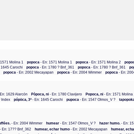
: 1571 Molina 1
popoca
- En: 1571 Molina 1
popoca
- En: 1571 Molina 2
popo
: 1645 Carochi
popoca
- En: 1780 ? Bnf_361
popoca
- En: 1780 ? Bnf_361
po
popoca
- En: 2002 Mecayapan
popoca
- En: 2004 Wimmer
popoca
- En: 20
 En: 1629 Alarcón
Pòpoca, ni
- En: 1780 Clavijero
Popoca, ni
- En: 1571 Molina
 Index
pópöca, 3ª
- En: 1645 Carochi
pupoca
- En: 1547 Olmos_V ?
tapopok
uffées.
- En: 2004 Wimmer
humear
- En: 1547 Olmos_V ?
hazer humo.
- En: 1
- En: 17?? Bnf_362
humear, echar humo
- En: 2002 Mecayapan
humear, ech