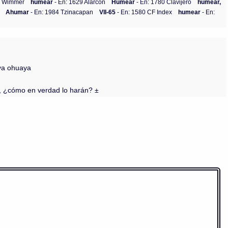
4 Wimmer
humear
- En: 1629 Alarcón
Humear
- En: 1780 Clavijero
humear,
Ahumar
- En: 1984 Tzinacapan
VII-65
- En: 1580 CF Index
humear
- En:
aya ohuaya
tl, ¿cómo en verdad lo harán? ±