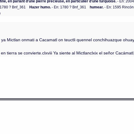
e fine, en parlant d'une pierre précieuse, en particulier d'une turquoise.
- En: 200
 1780 ? Bnf_361
Hazer humo.
- En: 1780 ? Bnf_361
humear.
- En: 1595 Rincón
n
epa ya Mictlan onmati a Cacamatl on teuctli quennel conchihuazque ohu
 tierra se convierte.clxviii Ya siente al Mictlanclxix el señor Cacáma