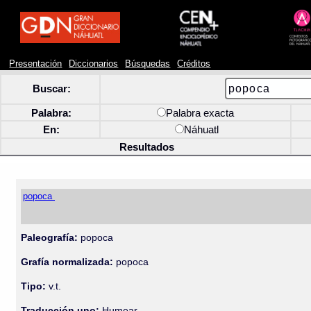
Presentación
Diccionarios
Búsquedas
Créditos
Buscar:
Palabra:
Palabra exacta
En:
Náhuatl
Resultados
popoca
Paleografía:
popoca
Grafía normalizada:
popoca
Tipo:
v.t.
Traducción uno:
Humear