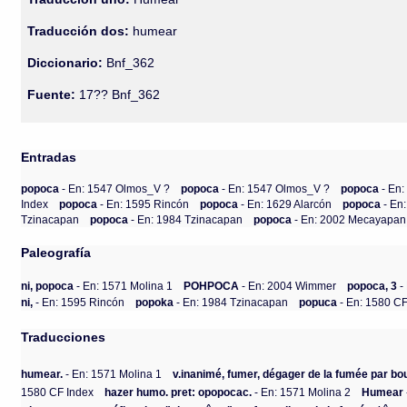
Traducción dos:
humear
Diccionario:
Bnf_362
Fuente:
17?? Bnf_362
Entradas
popoca
- En: 1547 Olmos_V ?
popoca
- En: 1547 Olmos_V ?
popoca
- En
Index
popoca
- En: 1595 Rincón
popoca
- En: 1629 Alarcón
popoca
- En
Tzinacapan
popoca
- En: 1984 Tzinacapan
popoca
- En: 2002 Mecayapan
Paleografía
ni, popoca
- En: 1571 Molina 1
POHPOCA
- En: 2004 Wimmer
popoca, 3
-
ni,
- En: 1595 Rincón
popoka
- En: 1984 Tzinacapan
popuca
- En: 1580 CF
Traducciones
humear.
- En: 1571 Molina 1
v.inanimé, fumer, dégager de la fumée par bo
1580 CF Index
hazer humo. pret: opopocac.
- En: 1571 Molina 2
Humear