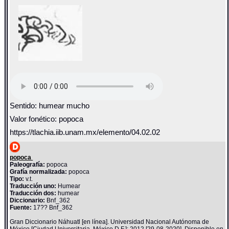
Sentido: humear mucho
Valor fonético: popoca
https://tlachia.iib.unam.mx/elemento/04.02.02
popoca
Paleografía:
popoca
Grafía normalizada:
popoca
Tipo:
v.t.
Traducción uno:
Humear
Traducción dos:
humear
Diccionario:
Bnf_362
Fuente:
17?? Bnf_362
Gran Diccionario Náhuatl [en línea]. Universidad Nacional Autónoma de
México [Ciudad Universitaria, México D.F.]: 2012 [29-08-2020]. Disponible en