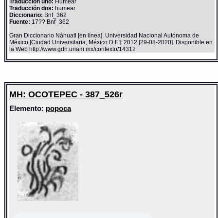
Traducción uno:
Humear
Traducción dos:
humear
Diccionario:
Bnf_362
Fuente:
17?? Bnf_362
Gran Diccionario Náhuatl [en línea]. Universidad Nacional Autónoma de
México [Ciudad Universitaria, México D.F.]: 2012 [29-08-2020]. Disponible en
la Web http://www.gdn.unam.mx/contexto/14312
MH: OCOTEPEC - 387_526r
Elemento:
popoca