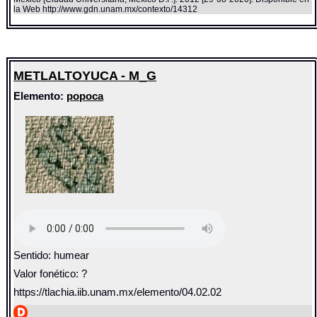
la Web http://www.gdn.unam.mx/contexto/14312
METLALTOYUCA - M_G
Elemento:
popoca
Sentido: humear
Valor fonético: ?
https://tlachia.iib.unam.mx/elemento/04.02.02