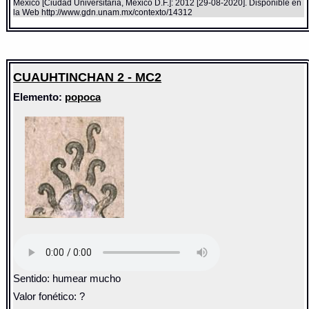
México [Ciudad Universitaria, México D.F.]: 2012 [29-08-2020]. Disponible en
la Web http://www.gdn.unam.mx/contexto/14312
CUAUHTINCHAN 2 - MC2
Elemento:
popoca
Sentido: humear mucho
Valor fonético: ?