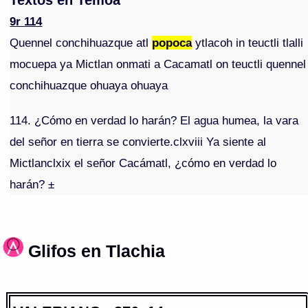
Textos en Temoa
9r 114
Quennel conchihuazque atl
popoca
ytlacoh in teuctli tlalli
mocuepa ya Mictlan onmati a Cacamatl on teuctli quennel
conchihuazque ohuaya ohuaya
114. ¿Cómo en verdad lo harán? El agua humea, la vara
del señor en tierra se convierte.clxviii Ya siente al
Mictlanclxix el señor Cacámatl, ¿cómo en verdad lo
harán? ±
Glifos en Tlachia