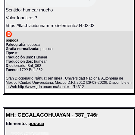
Sentido: humear mucho
Valor fonético: ?
https://tlachia.iib.unam.mx/elemento/04.02.02
popoca
Paleografía:
popoca
Grafía normalizada:
popoca
Tipo:
v.t.
Traducción uno:
Humear
Traducción dos:
humear
Diccionario:
Bnf_362
Fuente:
17?? Bnf_362
Gran Diccionario Náhuatl [en línea]. Universidad Nacional Autónoma de
México [Ciudad Universitaria, México D.F.]: 2012 [29-08-2020]. Disponible en
la Web http://www.gdn.unam.mx/contexto/14312
MH: CECALACOHUAYAN - 387_746r
Elemento:
popoca