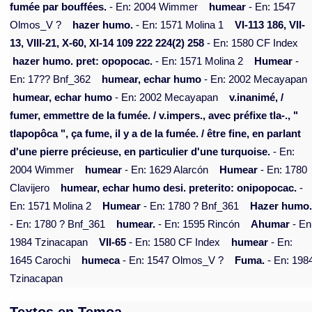
fumée par bouffées.
- En: 2004 Wimmer
humear
- En: 1547
Olmos_V ?
hazer humo.
- En: 1571 Molina 1
VI-113 186, VII-
13, VIII-21, X-60, XI-14 109 222 224(2) 258
- En: 1580 CF Index
hazer humo. pret: opopocac.
- En: 1571 Molina 2
Humear
-
En: 17?? Bnf_362
humear, echar humo
- En: 2002 Mecayapan
humear, echar humo
- En: 2002 Mecayapan
v.inanimé, /
fumer, emmettre de la fumée. / v.impers., avec préfixe tla-., "
tlapopôca ", ça fume, il y a de la fumée. / être fine, en parlant
d'une pierre précieuse, en particulier d'une turquoise.
- En:
2004 Wimmer
humear
- En: 1629 Alarcón
Humear
- En: 1780
Clavijero
humear, echar humo desi. preterito: onipopocac.
-
En: 1571 Molina 2
Humear
- En: 1780 ? Bnf_361
Hazer humo
- En: 1780 ? Bnf_361
humear.
- En: 1595 Rincón
Ahumar
- En
1984 Tzinacapan
VII-65
- En: 1580 CF Index
humear
- En:
1645 Carochi
humeca
- En: 1547 Olmos_V ?
Fuma.
- En: 198
Tzinacapan