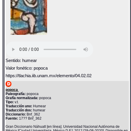
Sentido: humear
Valor fonético: popoca
https://tlachia.iib.unam.mx/elemento/04.02.02
popoca
Paleografía:
popoca
Grafía normalizada:
popoca
Tipo:
v.t.
Traducción uno:
Humear
Traducción dos:
humear
Diccionario:
Bnf_362
Fuente:
17?? Bnf_362
Gran Diccionario Náhuatl [en línea]. Universidad Nacional Autónoma de
México [Ciudad Universitaria, México D.F.]: 2012 [29-08-2020]. Disponible en