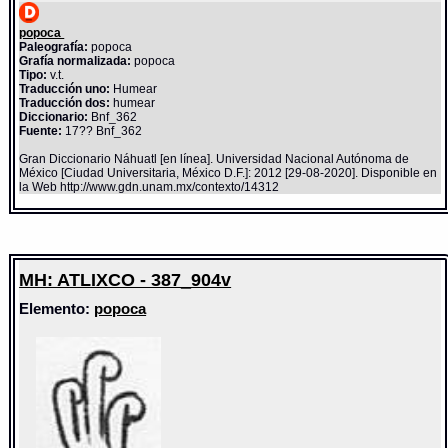
popoca
Paleografía:
popoca
Grafía normalizada:
popoca
Tipo:
v.t.
Traducción uno:
Humear
Traducción dos:
humear
Diccionario:
Bnf_362
Fuente:
17?? Bnf_362
Gran Diccionario Náhuatl [en línea]. Universidad Nacional Autónoma de
México [Ciudad Universitaria, México D.F.]: 2012 [29-08-2020]. Disponible en
la Web http://www.gdn.unam.mx/contexto/14312
MH: ATLIXCO - 387_904v
Elemento:
popoca