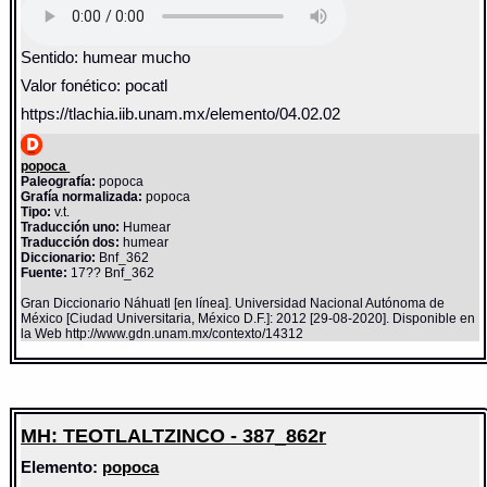
Sentido: humear mucho
Valor fonético: pocatl
https://tlachia.iib.unam.mx/elemento/04.02.02
popoca
Paleografía:
popoca
Grafía normalizada:
popoca
Tipo:
v.t.
Traducción uno:
Humear
Traducción dos:
humear
Diccionario:
Bnf_362
Fuente:
17?? Bnf_362
Gran Diccionario Náhuatl [en línea]. Universidad Nacional Autónoma de
México [Ciudad Universitaria, México D.F.]: 2012 [29-08-2020]. Disponible en
la Web http://www.gdn.unam.mx/contexto/14312
MH: TEOTLALTZINCO - 387_862r
Elemento:
popoca