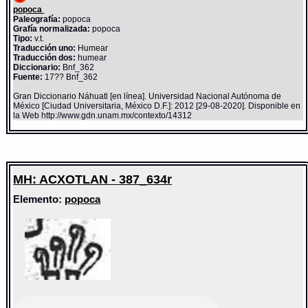
popoca
Paleografía:
popoca
Grafía normalizada:
popoca
Tipo:
v.t.
Traducción uno:
Humear
Traducción dos:
humear
Diccionario:
Bnf_362
Fuente:
17?? Bnf_362
Gran Diccionario Náhuatl [en línea]. Universidad Nacional Autónoma de
México [Ciudad Universitaria, México D.F.]: 2012 [29-08-2020]. Disponible en
la Web http://www.gdn.unam.mx/contexto/14312
MH: ACXOTLAN - 387_634r
Elemento:
popoca