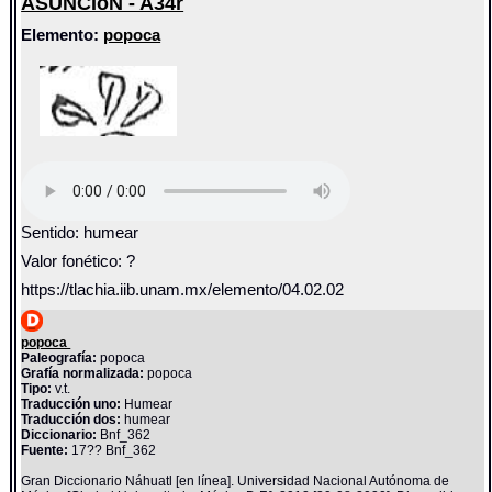
ASUNCIóN - A34r
Elemento:
popoca
Sentido: humear
Valor fonético: ?
https://tlachia.iib.unam.mx/elemento/04.02.02
popoca
Paleografía:
popoca
Grafía normalizada:
popoca
Tipo:
v.t.
Traducción uno:
Humear
Traducción dos:
humear
Diccionario:
Bnf_362
Fuente:
17?? Bnf_362
Gran Diccionario Náhuatl [en línea]. Universidad Nacional Autónoma de