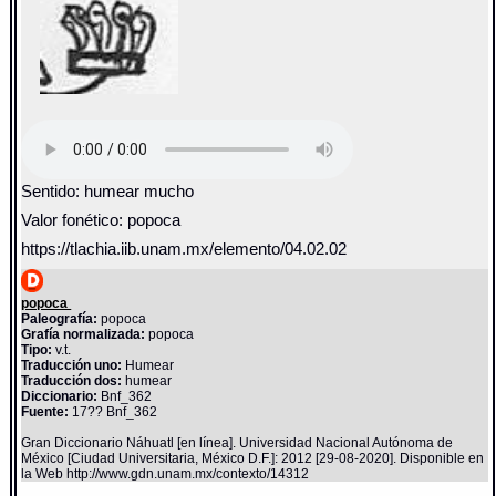
Sentido: humear mucho
Valor fonético: popoca
https://tlachia.iib.unam.mx/elemento/04.02.02
popoca
Paleografía:
popoca
Grafía normalizada:
popoca
Tipo:
v.t.
Traducción uno:
Humear
Traducción dos:
humear
Diccionario:
Bnf_362
Fuente:
17?? Bnf_362
Gran Diccionario Náhuatl [en línea]. Universidad Nacional Autónoma de
México [Ciudad Universitaria, México D.F.]: 2012 [29-08-2020]. Disponible en
la Web http://www.gdn.unam.mx/contexto/14312