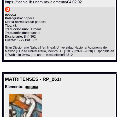
https://tlachia.iib.unam.mx/elemento/04.02.02
popoca
Paleografía:
popoca
Grafía normalizada:
popoca
Tipo:
v.t.
Traducción uno:
Humear
Traducción dos:
humear
Diccionario:
Bnf_362
Fuente:
17?? Bnf_362
Gran Diccionario Náhuatl [en línea]. Universidad Nacional Autónoma de
México [Ciudad Universitaria, México D.F.]: 2012 [29-08-2020]. Disponible en
la Web http://www.gdn.unam.mx/contexto/14312
MATRITENSES - RP_261r
Elemento:
popoca