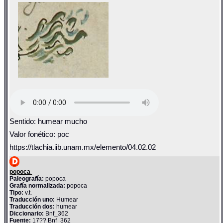
Sentido: humear mucho
Valor fonético: poc
https://tlachia.iib.unam.mx/elemento/04.02.02
popoca
Paleografía:
popoca
Grafía normalizada:
popoca
Tipo:
v.t.
Traducción uno:
Humear
Traducción dos:
humear
Diccionario:
Bnf_362
Fuente:
17?? Bnf_362