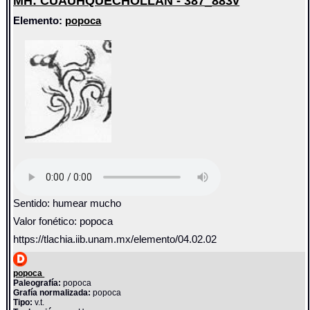
MH: CUAUHQUECHOLLAN - 387_883v
Elemento:
popoca
Sentido: humear mucho
Valor fonético: popoca
https://tlachia.iib.unam.mx/elemento/04.02.02
popoca
Paleografía:
popoca
Grafía normalizada:
popoca
Tipo:
v.t.