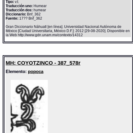
Tipo:
v.t.
Traducción uno:
Humear
Traducción dos:
humear
Diccionario:
Bnf_362
Fuente:
17?? Bnf_362
Gran Diccionario Náhuatl [en línea]. Universidad Nacional Autónoma de
México [Ciudad Universitaria, México D.F.]: 2012 [29-08-2020]. Disponible en
la Web http://www.gdn.unam.mx/contexto/14312
MH: COYOTZINCO - 387_578r
Elemento:
popoca