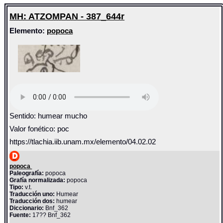
MH: ATZOMPAN - 387_644r
Elemento:
popoca
Sentido: humear mucho
Valor fonético: poc
https://tlachia.iib.unam.mx/elemento/04.02.02
popoca
Paleografía:
popoca
Grafía normalizada:
popoca
Tipo:
v.t.
Traducción uno:
Humear
Traducción dos:
humear
Diccionario:
Bnf_362
Fuente:
17?? Bnf_362