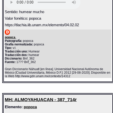
Sentido: humear mucho
Valor fonético: popoca
https://tlachia.iib.unam.mx/elemento/04.02.02
popoca
Paleografía:
popoca
Grafía normalizada:
popoca
Tipo:
v.t.
Traducción uno:
Humear
Traducción dos:
humear
Diccionario:
Bnf_362
Fuente:
17?? Bnf_362
Gran Diccionario Náhuatl [en línea]. Universidad Nacional Autónoma de
México [Ciudad Universitaria, México D.F.]: 2012 [29-08-2020]. Disponible en
la Web http://www.gdn.unam.mx/contexto/14312
MH: ALMOYAHUACAN - 387_714r
Elemento:
popoca