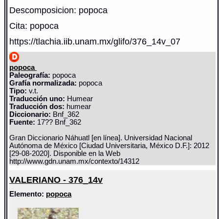
Descomposicion: popoca
Cita: popoca
https://tlachia.iib.unam.mx/glifo/376_14v_07
popoca
Paleografía:
popoca
Grafía normalizada:
popoca
Tipo:
v.t.
Traducción uno:
Humear
Traducción dos:
humear
Diccionario:
Bnf_362
Fuente:
17?? Bnf_362
Gran Diccionario Náhuatl [en línea]. Universidad Nacional
Autónoma de México [Ciudad Universitaria, México D.F.]: 2012
[29-08-2020]. Disponible en la Web
http://www.gdn.unam.mx/contexto/14312
VALERIANO - 376_14v
Elemento:
popoca