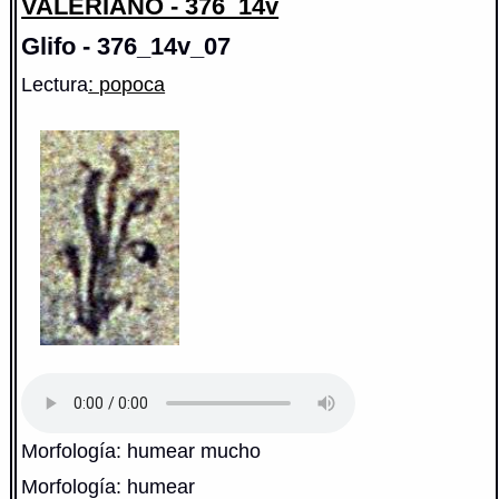
VALERIANO - 376_14v
Glifo - 376_14v_07
Lectura
: popoca
Morfología: humear mucho
Morfología: humear