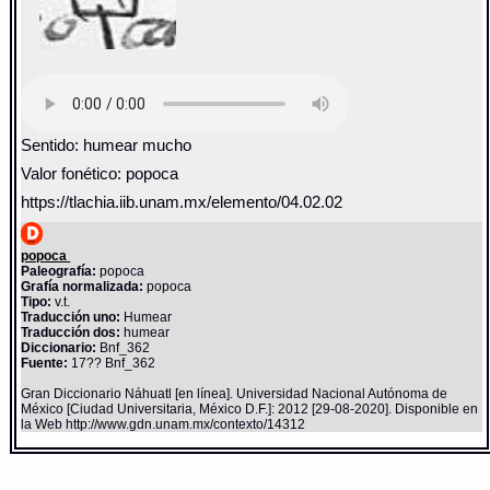
Sentido: humear mucho
Valor fonético: popoca
https://tlachia.iib.unam.mx/elemento/04.02.02
popoca
Paleografía:
popoca
Grafía normalizada:
popoca
Tipo:
v.t.
Traducción uno:
Humear
Traducción dos:
humear
Diccionario:
Bnf_362
Fuente:
17?? Bnf_362
Gran Diccionario Náhuatl [en línea]. Universidad Nacional Autónoma de
México [Ciudad Universitaria, México D.F.]: 2012 [29-08-2020]. Disponible en
la Web http://www.gdn.unam.mx/contexto/14312