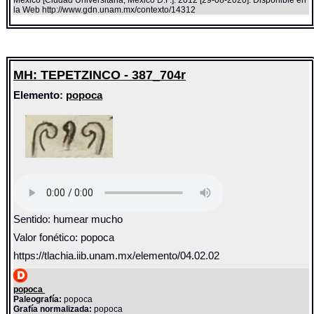
la Web http://www.gdn.unam.mx/contexto/14312
MH: TEPETZINCO - 387_704r
Elemento:
popoca
Sentido: humear mucho
Valor fonético: popoca
https://tlachia.iib.unam.mx/elemento/04.02.02
popoca
Paleografía:
popoca
Grafía normalizada:
popoca