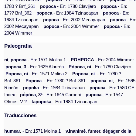
1780 ? Bnf_361
popoca
- En: 1780 Clavijero
popoca
- En:
17?? Bnf_362
popoca
- En: 1984 Tzinacapan
popoca
- En:
1984 Tzinacapan
popoca
- En: 2002 Mecayapan
popoca
- En
2002 Mecayapan
popoca
- En: 2004 Wimmer
popoca
- En:
2004 Wimmer
Paleografía
ni, popoca
- En: 1571 Molina 1
POHPOCA
- En: 2004 Wimmer
popoca, 3
- En: 1629 Alarcón
Pòpoca, ni
- En: 1780 Clavijero
Popoca, ni
- En: 1571 Molina 2
Popoca, ni.
- En: 1780 ?
Bnf_361
Popoca.
- En: 1780 ? Bnf_361
popoca. ni,
- En: 1595
Rincón
popoka
- En: 1984 Tzinacapan
popuca
- En: 1580 CF
Index
pópöca, 3ª
- En: 1645 Carochi
pupoca
- En: 1547
Olmos_V ?
tapopoka
- En: 1984 Tzinacapan
Traducciones
humear.
- En: 1571 Molina 1
v.inanimé, fumer, dégager de la