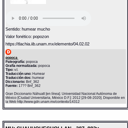
Sentido: humear mucho
Valor fonético: popozon
https://tlachia.iib.unam.mx/elemento/04.02.02
popoca
Paleografía:
popoca
Grafía normalizada:
popoca
Tipo:
v.t.
Traducción uno:
Humear
Traducción dos:
humear
Diccionario:
Bnf_362
Fuente:
17?? Bnf_362
Gran Diccionario Náhuatl [en línea]. Universidad Nacional Autónoma de
México [Ciudad Universitaria, México D.F.]: 2012 [29-08-2020]. Disponible en
la Web http://www.gdn.unam.mx/contexto/14312