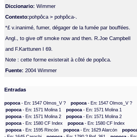
Diccionario:
Wimmer
Contexto:
pohpôca > pohpôca-.
*£ v.inanimé, fumer, dégager de la fumée par bouffées.
Angl., to give off smoke now and then. R.Joe Campbell
and F.Karttunen I 69.
Note : cette forme existerait à côté de popôca.
Fuente:
2004 Wimmer
Entradas
popoca
- En: 1547 Olmos_V ?
popoca
- En: 1547 Olmos_V ?
popoca
- En: 1571 Molina 1
popoca
- En: 1571 Molina 1
popoca
- En: 1571 Molina 2
popoca
- En: 1571 Molina 2
popoca
- En: 1580 CF Index
popoca
- En: 1580 CF Index
popoca
- En: 1595 Rincón
popoca
- En: 1629 Alarcón
popoc
- En: 1645 Carochi
popoca
- En: 1780 ? Bnf_361
popoca
- En