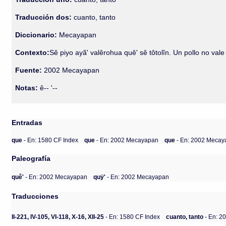
Traducción dos:
cuanto, tanto
Diccionario:
Mecayapan
Contexto:
Sê piyo ayã' valêrohua quê' sê tôtolîn. Un pollo no val
Fuente:
2002 Mecayapan
Notas:
ê-- '--
Entradas
que
- En: 1580 CF Index
que
- En: 2002 Mecayapan
que
- En: 2002 Meca
Paleografía
quê'
- En: 2002 Mecayapan
quÿ'
- En: 2002 Mecayapan
Traducciones
II-221, IV-105, VI-118, X-16, XII-25
- En: 1580 CF Index
cuanto, tanto
- En: 2