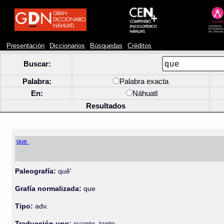
Presentación
Diccionarios
Búsquedas
Créditos
Buscar:
Palabra:
Palabra exacta
En:
Náhuatl
Resultados
que
Paleografía:
quê'
Grafía normalizada:
que
Tipo:
adv.
Traducción uno:
cuanto, tanto