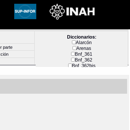
Diccionarios:
Alarcón
r parte
Arenas
Bnf_361
cción
Bnf_362
Bnf_362bis
Carochi
CF_INDEX
Clavijero
Cortés y Zedeño
Docs_México
Durán
Guerra
Mecayapan
Molina_1
Molina_2
Olmos_G