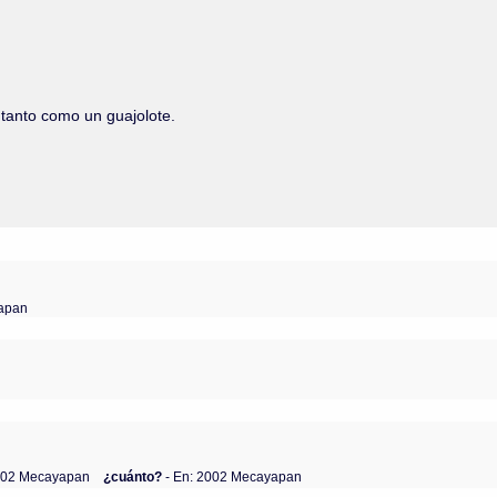
e tanto como un guajolote.
yapan
002 Mecayapan
¿cuánto?
- En: 2002 Mecayapan