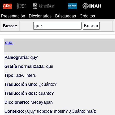
Presentación
Diccionarios
Búsquedas
Créditos
Buscar:
que
Paleografía:
quÿ'
Grafía normalizada:
que
Tipo:
adv. interr.
Traducción uno:
¿cuánto?
Traducción dos:
cuanto?
Diccionario:
Mecayapan
Contexto:
¿Quÿ' ticpixca' mosin? ¿Cuánto maíz