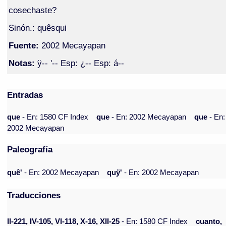
cosechaste?
Sinón.: quêsqui
Fuente:
2002 Mecayapan
Notas:
ÿ-- '-- Esp: ¿-- Esp: á--
Entradas
que
- En: 1580 CF Index
que
- En: 2002 Mecayapan
que
- En:
2002 Mecayapan
Paleografía
quê'
- En: 2002 Mecayapan
quÿ'
- En: 2002 Mecayapan
Traducciones
II-221, IV-105, VI-118, X-16, XII-25
- En: 1580 CF Index
cuanto,