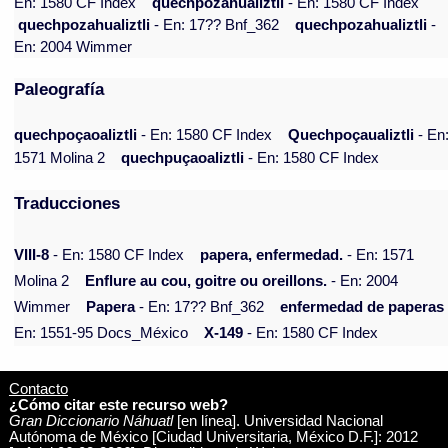
En: 1580 CF Index
quechpozahualiztli
- En: 1580 CF Index
quechpozahualiztli
- En: 17?? Bnf_362
quechpozahualiztli
-
En: 2004 Wimmer
Paleografía
quechpoçaoaliztli
- En: 1580 CF Index
Quechpoçaualiztli
- En
1571 Molina 2
quechpuçaoaliztli
- En: 1580 CF Index
Traducciones
VIII-8
- En: 1580 CF Index
papera, enfermedad.
- En: 1571
Molina 2
Enflure au cou, goitre ou oreillons.
- En: 2004
Wimmer
Papera
- En: 17?? Bnf_362
enfermedad de paperas
En: 1551-95 Docs_México
X-149
- En: 1580 CF Index
Contacto
¿Cómo citar este recurso web?
Gran Diccionario Náhuatl
[en línea]. Universidad Nacional
Autónoma de México [Ciudad Universitaria, México D.F.]: 2012