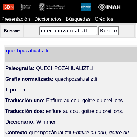
Presentación
Diccionarios
Búsquedas
Créditos
Buscar:
quechpozahualiztli
Paleografía:
QUECHPOZAHUALIZTLI
Grafía normalizada:
quechpozahualiztli
Tipo:
r.n.
Traducción uno:
Enflure au cou, goitre ou oreillons.
Traducción dos:
enflure au cou, goitre ou oreillons.
Diccionario:
Wimmer
Contexto:
quechpozâhualiztli
Enflure au cou, goitre ou