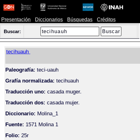
Presentación
Diccionarios
Búsquedas
Créditos
Buscar:
tecihuauh
Paleografía:
teci-uauh
Grafía normalizada:
tecihuauh
Traducción uno:
casada muger.
Traducción dos:
casada mujer.
Diccionario:
Molina_1
Fuente:
1571 Molina 1
Folio:
25r