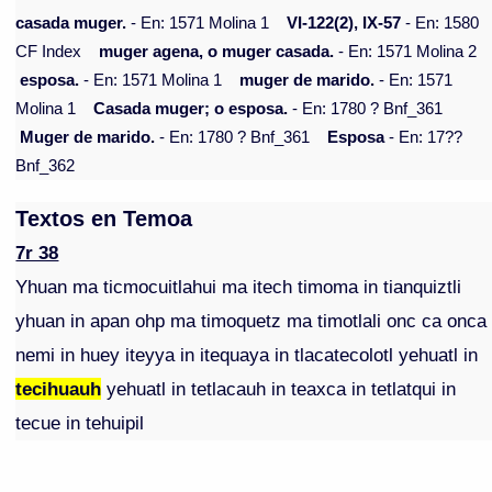
casada muger.
- En: 1571 Molina 1
VI-122(2), IX-57
- En: 1580
CF Index
muger agena, o muger casada.
- En: 1571 Molina 2
esposa.
- En: 1571 Molina 1
muger de marido.
- En: 1571
Molina 1
Casada muger; o esposa.
- En: 1780 ? Bnf_361
Muger de marido.
- En: 1780 ? Bnf_361
Esposa
- En: 17??
Bnf_362
Textos en Temoa
7r 38
Yhuan ma ticmocuitlahui ma itech timoma in tianquiztli
yhuan in apan ohp ma timoquetz ma timotlali onc ca onca
nemi in huey iteyya in itequaya in tlacatecolotl yehuatl in
tecihuauh
yehuatl in tetlacauh in teaxca in tetlatqui in
tecue in tehuipil