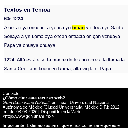
Textos en Temoa
60r 1224
A oncan ya onoqui ca yehua yn
tenan
yn itoca yn Santa
Sellaya a yn Loma aya oncan ontlapia on çan yehuaya
Papa ya ohuaya ohuaya
1224. Allá está ella, la madre de los hombres, la llamada
Santa Ceciliamclxxxii en Roma, allá vigila el Papa.
Contacto
¿Cómo citar este recurso web?
Gran Diccionario Náhuatl
[en línea]. Universidad Nacional
Autónoma de México [Ciudad Universitaria, México D.F.]: 2012
[ref del 08-08-2026]. Disponible en la Web
<http://www.gdn.unam.mx>
Importante:
Estimado usuario, queremos comentarle que este