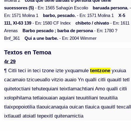
Molina 2
cosa que tiene barbas o persona que tiene
sucessores (5)
- En: 1565 Sahagún Escolio
baruada persona.
En: 1571 Molina 1
barbo, pescado.
- En: 1571 Molina 1
X-5
111, XI-63 139
- En: 1580 CF Index
chibeto / chivato
- En: 1611
Arenas
Barbo pescado ; barba de persona
- En: 1780 ?
Bnf_361
Qui a une barbe.
- En: 2004 Wimmer
Textos en Temoa
4r 29
¶ Citli teci in teci tzone izte yxquamule
tentzone
yxuiua
cacamaio tzicueuallo vitzio auaio Yn qualli citli quauitl tetl
quitetoctiani tehutequiani teixtlamachtiani Amo qualli citli
xolopihilama tetlaiouaian aquiani teuuitiliani teuuitilia
tlaixpopoiotilia tlaouicanaquia ouican tlauica quauitl texcall
ixtlauatl atoiatl tepexitl quitenamictia