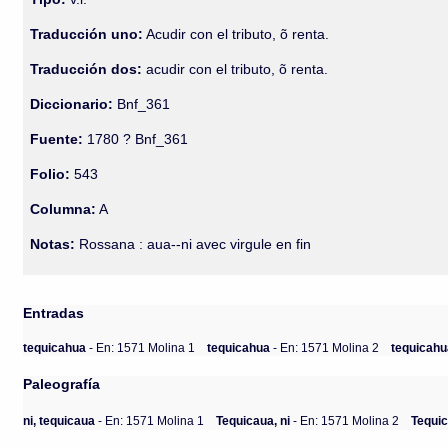
Traducción uno:
Acudir con el tributo, õ renta.
Traducción dos:
acudir con el tributo, õ renta.
Diccionario:
Bnf_361
Fuente:
1780 ? Bnf_361
Folio:
543
Columna:
A
Notas:
Rossana : aua--ni avec virgule en fin
Entradas
tequicahua
- En: 1571 Molina 1
tequicahua
- En: 1571 Molina 2
tequicah
Paleografía
ni, tequicaua
- En: 1571 Molina 1
Tequicaua, ni
- En: 1571 Molina 2
Tequic