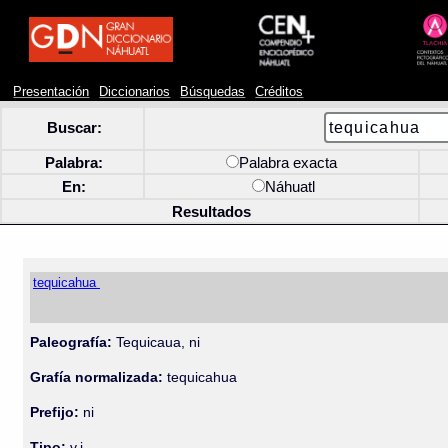
Presentación
Diccionarios
Búsquedas
Créditos
Buscar:
Palabra:
Palabra exacta
En:
Náhuatl
Resultados
tequicahua
Paleografía:
Tequicaua, ni
Grafía normalizada:
tequicahua
Prefijo:
ni
Tipo:
v.i.