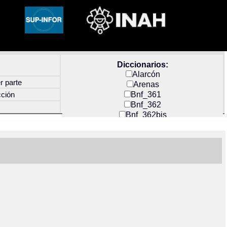
Diccionarios:
Alarcón
r parte
Arenas
Bnf_361
cción
Bnf_362
Bnf_362bis
Carochi
CF_INDEX
Clavijero
Cortés y Zedeño
Docs_México
Durán
Guerra
Mecayapan
Molina_1
Molina_2
Olmos_G