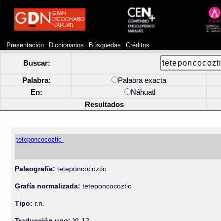
Presentación
Diccionarios
Búsquedas
Créditos
Buscar:
Palabra:
Palabra exacta
En:
Náhuatl
Resultados
teteponcocoztic
Paleografía:
tetepöncocoztic
Grafía normalizada:
teteponcocoztic
Tipo:
r.n.
Traducción uno:
XI-12