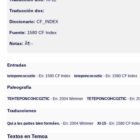
Traducción dos:
Diccionario:
CF_INDEX
Fuente:
1580 CF Index
Notas:
Ã¶--
Entradas
teteponcocoztic
- En: 1580 CF Index
teteponcocoztic
- En: 1580 CF Index
Paleografía
TEHTEPONCOHCOZTIC
- En: 2004 Wimmer
TETEPONCOHCOZTIC
- En: 
Traducciones
Qui a les pattes bien formées.
- En: 2004 Wimmer
XI-15
- En: 1580 CF Inde
Textos en Temoa