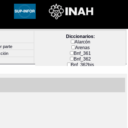
Diccionarios:
Alarcón
r parte
Arenas
Bnf_361
cción
Bnf_362
Bnf_362bis
Carochi
CF_INDEX
Clavijero
Cortés y Zedeño
Docs_México
Durán
Guerra
Mecayapan
Molina_1
Molina_2
Olmos_G