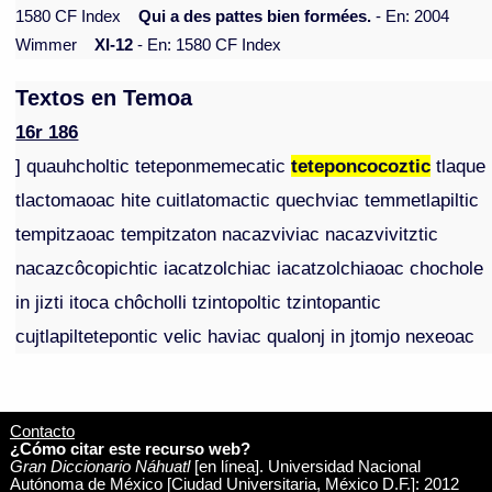
1580 CF Index
Qui a des pattes bien formées.
- En: 2004
Wimmer
XI-12
- En: 1580 CF Index
Textos en Temoa
16r 186
] quauhcholtic teteponmemecatic
teteponcocoztic
tlaque
tlactomaoac hite cuitlatomactic quechviac temmetlapiltic
tempitzaoac tempitzaton nacazviviac nacazvivitztic
nacazcôcopichtic iacatzolchiac iacatzolchiaoac chochole
in jizti itoca chôcholli tzintopoltic tzintopantic
cujtlapiltetepontic velic haviac qualonj in jtomjo nexeoac
Contacto
¿Cómo citar este recurso web?
Gran Diccionario Náhuatl
[en línea]. Universidad Nacional
Autónoma de México [Ciudad Universitaria, México D.F.]: 2012