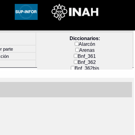
Diccionarios:
Alarcón
r parte
Arenas
Bnf_361
cción
Bnf_362
Bnf_362bis
Carochi
CF_INDEX
Clavijero
Cortés y Zedeño
Docs_México
Durán
Guerra
Mecayapan
Molina_1
Molina_2
Olmos_G