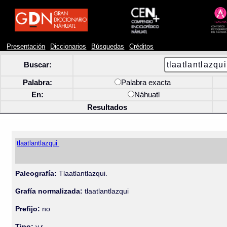
Presentación
Diccionarios
Búsquedas
Créditos
Buscar:
Palabra:
Palabra exacta
En:
Náhuatl
Resultados
tlaatlantlazqui
Paleografía:
Tlaatlantlazqui.
Grafía normalizada:
tlaatlantlazqui
Prefijo:
no
Tipo:
v.r.