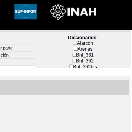
Diccionarios:
Alarcón
r parte
Arenas
Bnf_361
cción
Bnf_362
Bnf_362bis
Carochi
CF_INDEX
Clavijero
Cortés y Zedeño
Docs_México
Durán
Guerra
Mecayapan
Molina_1
Molina_2
Olmos_G