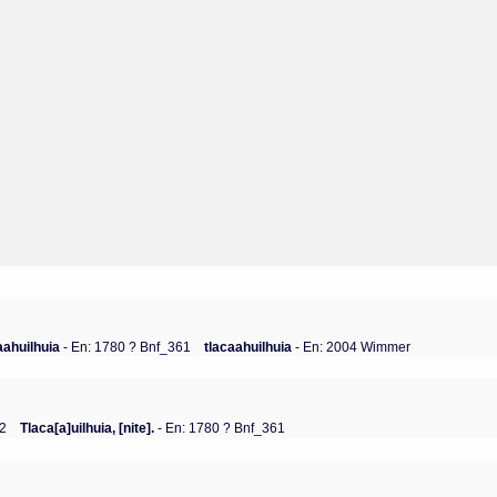
aahuilhuia
- En: 1780 ? Bnf_361
tlacaahuilhuia
- En: 2004 Wimmer
 2
Tlaca[a]uilhuia, [nite].
- En: 1780 ? Bnf_361