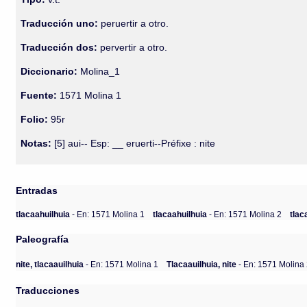
Traducción uno:
peruertir a otro.
Traducción dos:
pervertir a otro.
Diccionario:
Molina_1
Fuente:
1571 Molina 1
Folio:
95r
Notas:
[5] aui-- Esp: __ eruerti--Préfixe : nite
Entradas
tlacaahuilhuia
- En: 1571 Molina 1
tlacaahuilhuia
- En: 1571 Molina 2
tlac
Paleografía
nite, tlacaauilhuia
- En: 1571 Molina 1
Tlacaauilhuia, nite
- En: 1571 Molina
Traducciones