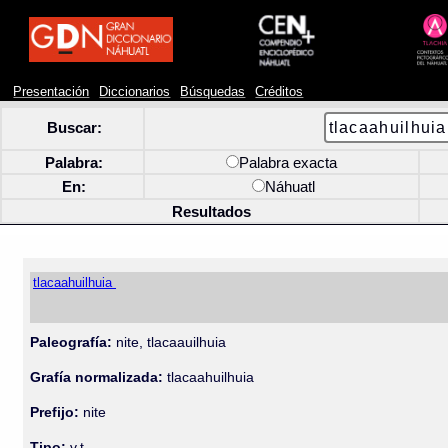
Presentación
Diccionarios
Búsquedas
Créditos
Buscar:
Palabra:
Palabra exacta
En:
Náhuatl
Resultados
tlacaahuilhuia
Paleografía:
nite, tlacaauilhuia
Grafía normalizada:
tlacaahuilhuia
Prefijo:
nite
Tipo:
v.t.