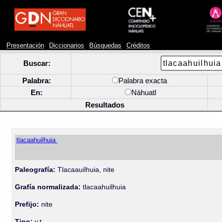
Presentación
Diccionarios
Búsquedas
Créditos
Buscar:
Palabra:
Palabra exacta
En:
Náhuatl
Resultados
tlacaahuilhuia
Paleografía:
Tlacaauilhuia, nite
Grafía normalizada:
tlacaahuilhuia
Prefijo:
nite
Tipo:
v.t.