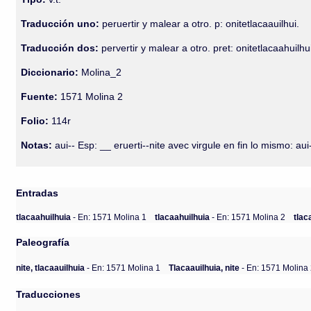
Traducción uno:
peruertir y malear a otro. p: onitetlacaauilhui.
Traducción dos:
pervertir y malear a otro. pret: onitetlacaahuilhu
Diccionario:
Molina_2
Fuente:
1571 Molina 2
Folio:
114r
Notas:
aui-- Esp: __ eruerti--nite avec virgule en fin lo mismo: aui
Entradas
tlacaahuilhuia
- En: 1571 Molina 1
tlacaahuilhuia
- En: 1571 Molina 2
tlac
Paleografía
nite, tlacaauilhuia
- En: 1571 Molina 1
Tlacaauilhuia, nite
- En: 1571 Molina
Traducciones