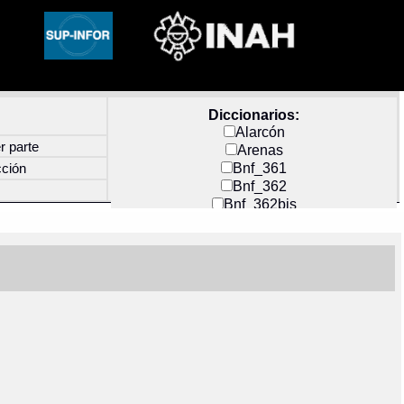
Diccionarios:
Alarcón
r parte
Arenas
Bnf_361
cción
Bnf_362
Bnf_362bis
Carochi
CF_INDEX
Clavijero
Cortés y Zedeño
Docs_México
Durán
Guerra
Mecayapan
Molina_1
Molina_2
Olmos_G