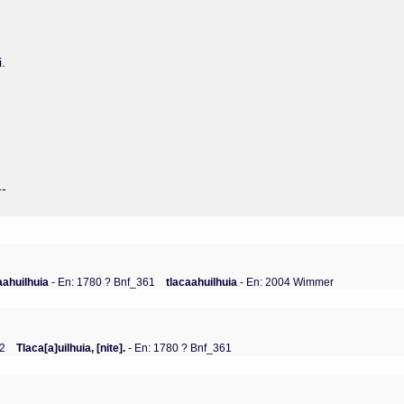
i.
--
aahuilhuia
- En: 1780 ? Bnf_361
tlacaahuilhuia
- En: 2004 Wimmer
 2
Tlaca[a]uilhuia, [nite].
- En: 1780 ? Bnf_361