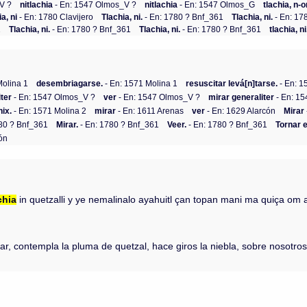
V ?
nitlachia
- En: 1547 Olmos_V ?
nitlachia
- En: 1547 Olmos_G
tlachia, n-
a, ni
- En: 1780 Clavijero
Tlachia, ni.
- En: 1780 ? Bnf_361
Tlachia, ni.
- En: 17
1
Tlachia, ni.
- En: 1780 ? Bnf_361
Tlachia, ni.
- En: 1780 ? Bnf_361
tlachia, ni
Molina 1
desembriagarse.
- En: 1571 Molina 1
resuscitar levá[n]tarse.
- En: 1
iter
- En: 1547 Olmos_V ?
ver
- En: 1547 Olmos_V ?
mirar generaliter
- En: 1
hix.
- En: 1571 Molina 2
mirar
- En: 1611 Arenas
ver
- En: 1629 Alarcón
Mirar
80 ? Bnf_361
Mirar.
- En: 1780 ? Bnf_361
Veer.
- En: 1780 ? Bnf_361
Tornar e
ón
chia
in quetzalli y ye nemalinalo ayahuitl çan topan mani ma quiça om
ar, contempla la pluma de quetzal, hace giros la niebla, sobre nosotro