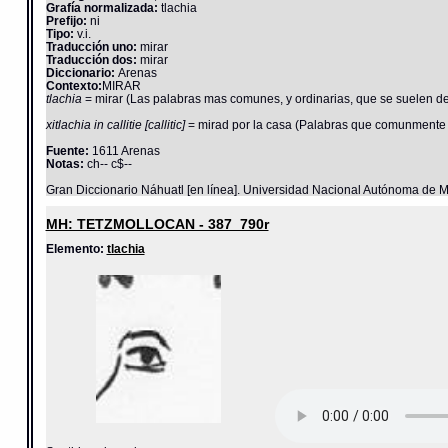
Grafía normalizada:
tlachia
Prefijo:
ni
Tipo:
v.i.
Traducción uno:
mirar
Traducción dos:
mirar
Diccionario:
Arenas
Contexto:
MIRAR
tlachia
= mirar (Las palabras mas comunes, y ordinarias, que se suelen dez
xitlachia in callitie [callitic]
= mirad por la casa (Palabras que comunmente s
Fuente:
1611 Arenas
Notas:
ch-- c$--
Gran Diccionario Náhuatl [en línea]. Universidad Nacional Autónoma de M
MH: TETZMOLLOCAN - 387_790r
Elemento:
tlachia