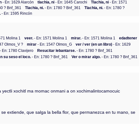
on
- En: 1629 Alarcón
tlachia, ni
- En: 1645 Carochi
Tlachia, ni
- En: 1571
80 ? Bnf_361
Tlachia, ni.
- En: 1780 ? Bnf_361
Tlachia, ni.
- En: 1780 ?
.
- En: 1595 Rincón
571 Molina 1
veer.
- En: 1571 Molina 1
mirar.
- En: 1571 Molina 1
edadtener
547 Olmos_V ?
mirar
- En: 1547 Olmos_G
ver / ver (en un libro)
- En: 1629
- En: 1780 Clavijero
Resucitar lebantarse.
- En: 1780 ? Bnf_361
n su seso el loco.
- En: 1780 ? Bnf_361
Ver o mirar algo.
- En: 1780 ? Bnf_361
 a yectli xochitl ma momac onmani a on xochimalintocamocuic
s se extiende, que salga la bella flor, que permanezca en tu mano, se