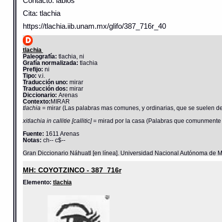
Contacto: labios
Cita: tlachia
https://tlachia.iib.unam.mx/glifo/387_716r_40
tlachia
Paleografía:
tlachia, ni
Grafía normalizada:
tlachia
Prefijo:
ni
Tipo:
v.i.
Traducción uno:
mirar
Traducción dos:
mirar
Diccionario:
Arenas
Contexto:
MIRAR
tlachia
= mirar (Las palabras mas comunes, y ordinarias, que se suelen dez
xitlachia in callitie [callitic]
= mirad por la casa (Palabras que comunmente s
Fuente:
1611 Arenas
Notas:
ch-- c$--
Gran Diccionario Náhuatl [en línea]. Universidad Nacional Autónoma de M
MH: COYOTZINCO - 387_716r
Elemento:
tlachia