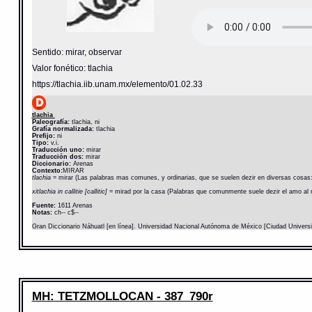
Sentido: mirar, observar
Valor fonético: tlachia
https://tlachia.iib.unam.mx/elemento/01.02.33
tlachia
Paleografía:
tlachia, ni
Grafía normalizada:
tlachia
Prefijo:
ni
Tipo:
v.i.
Traducción uno:
mirar
Traducción dos:
mirar
Diccionario:
Arenas
Contexto:
MIRAR
tlachia
= mirar (Las palabras mas comunes, y ordinarias, que se suelen dezir en diversas cosas:
xitlachia in callitie [callitic]
= mirad por la casa (Palabras que comunmente suele dezir el amo al 
Fuente:
1611 Arenas
Notas:
ch-- c$--
Gran Diccionario Náhuatl [en línea]. Universidad Nacional Autónoma de México [Ciudad Univers
MH: TETZMOLLOCAN - 387_790r