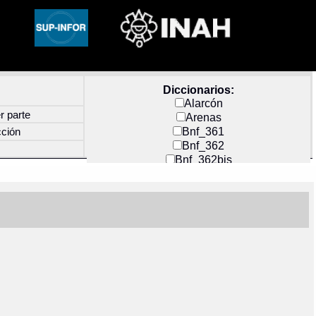
Diccionarios:
Alarcón
r parte
Arenas
Bnf_361
cción
Bnf_362
Bnf_362bis
Carochi
CF_INDEX
Clavijero
Cortés y Zedeño
Docs_México
Durán
Guerra
Mecayapan
Molina_1
Molina_2
Olmos_G