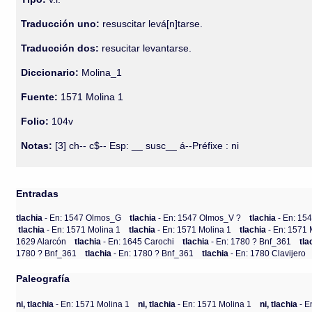
Traducción uno:
resuscitar levá[n]tarse.
Traducción dos:
resucitar levantarse.
Diccionario:
Molina_1
Fuente:
1571 Molina 1
Folio:
104v
Notas:
[3] ch-- c$-- Esp: __ susc__ á--Préfixe : ni
Entradas
tlachia
- En: 1547 Olmos_G
tlachia
- En: 1547 Olmos_V ?
tlachia
- En: 15
tlachia
- En: 1571 Molina 1
tlachia
- En: 1571 Molina 1
tlachia
- En: 1571 
1629 Alarcón
tlachia
- En: 1645 Carochi
tlachia
- En: 1780 ? Bnf_361
tl
1780 ? Bnf_361
tlachia
- En: 1780 ? Bnf_361
tlachia
- En: 1780 Clavijero
Paleografía
ni, tlachia
- En: 1571 Molina 1
ni, tlachia
- En: 1571 Molina 1
ni, tlachia
- E