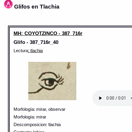
Glifos en Tlachia
MH: COYOTZINCO - 387_716r
Glifo - 387_716r_40
Lectura
: tlachia
Morfología: mirar, observar
Morfología: mirar
Descomposicion: tlachia