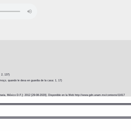
 2, 137)
moço, quando le dexa en guardia de la casa: 1, 17)
itaria, México D.F.]: 2012 [29-08-2020]. Disponible en la Web http://www.gdn.unam.mx/contexto/11617