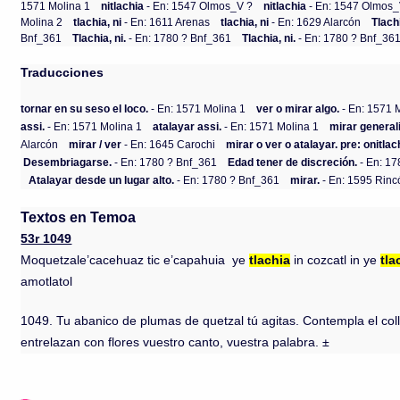
1571 Molina 1
nitlachia
- En: 1547 Olmos_V ?
nitlachia
- En: 1547 Olmos_
Molina 2
tlachia, ni
- En: 1611 Arenas
tlachia, ni
- En: 1629 Alarcón
Tlachi
Bnf_361
Tlachia, ni.
- En: 1780 ? Bnf_361
Tlachia, ni.
- En: 1780 ? Bnf_36
Traducciones
tornar en su seso el loco.
- En: 1571 Molina 1
ver o mirar algo.
- En: 1571 
assi.
- En: 1571 Molina 1
atalayar assi.
- En: 1571 Molina 1
mirar general
Alarcón
mirar / ver
- En: 1645 Carochi
mirar o ver o atalayar. pre: onitlac
Desembriagarse.
- En: 1780 ? Bnf_361
Edad tener de discreción.
- En: 17
Atalayar desde un lugar alto.
- En: 1780 ? Bnf_361
mirar.
- En: 1595 Rinc
Textos en Temoa
53r 1049
Moquetzale’cacehuaz tic e’capahuia ye
tlachia
in cozcatl in ye
tla
amotlatol
1049. Tu abanico de plumas de quetzal tú agitas. Contempla el coll
entrelazan con flores vuestro canto, vuestra palabra. ±