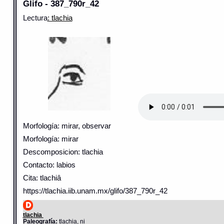
Glifo - 387_790r_42
Lectura
: tlachia
Morfología: mirar, observar
Morfología: mirar
Descomposicion: tlachia
Contacto: labios
Cita: tlachiâ
https://tlachia.iib.unam.mx/glifo/387_790r_42
tlachia
Paleografía:
tlachia, ni