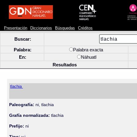
Presentación
Diccionarios
Búsquedas
Créditos
Buscar:
Palabra:
Palabra exacta
En:
Náhuatl
Resultados
tlachia
Paleografía:
ni, tlachia
Grafía normalizada:
tlachia
Prefijo:
ni
Tipo:
v.i.