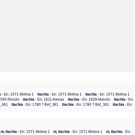
Olmos_V
Paredes
Rincón
Sahagún Escolio
Tezozomoc
Tzinacapan
Wimmer
ia
- En: 1571 Molina 1
tlachia
- En: 1571 Molina 1
tlachia
- En: 1571 Molina 1
 1595 Rincón
tlachia
- En: 1611 Arenas
tlachia
- En: 1629 Alarcón
tlachia
- En:
f_361
tlachia
- En: 1780 ? Bnf_361
tlachia
- En: 1780 ? Bnf_361
tlachia
- En:
ni, tlachia
- En: 1571 Molina 1
ni, tlachia
- En: 1571 Molina 1
ni, tlachia
- En: