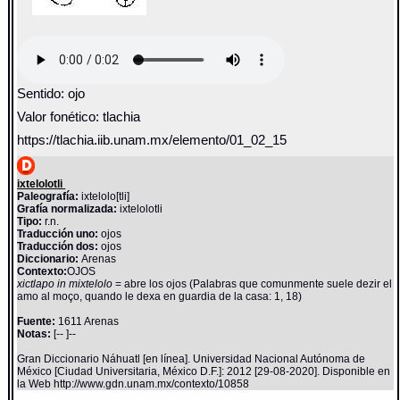
Sentido: ojo
Valor fonético: tlachia
https://tlachia.iib.unam.mx/elemento/01_02_15
ixtelolotli
Paleografía:
ixtelolo[tli]
Grafía normalizada:
ixtelolotli
Tipo:
r.n.
Traducción uno:
ojos
Traducción dos:
ojos
Diccionario:
Arenas
Contexto:
OJOS
xictlapo in mixtelolo
= abre los ojos (Palabras que comunmente suele dezir el
amo al moço, quando le dexa en guardia de la casa: 1, 18)
Fuente:
1611 Arenas
Notas:
[-- ]--
Gran Diccionario Náhuatl [en línea]. Universidad Nacional Autónoma de
México [Ciudad Universitaria, México D.F.]: 2012 [29-08-2020]. Disponible en
la Web http://www.gdn.unam.mx/contexto/10858