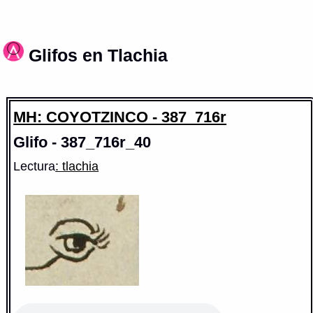
Glifos en Tlachia
MH: COYOTZINCO - 387_716r
Glifo - 387_716r_40
Lectura
: tlachia