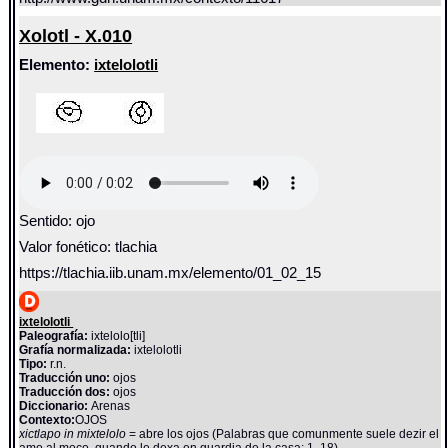
Xolotl - X.010
Elemento:
ixtelolotli
Sentido: ojo
Valor fonético: tlachia
https://tlachia.iib.unam.mx/elemento/01_02_15
ixtelolotli
Paleografía:
ixtelolo[tli]
Grafía normalizada:
ixtelolotli
Tipo:
r.n.
Traducción uno:
ojos
Traducción dos:
ojos
Diccionario:
Arenas
Contexto:
OJOS
xictlapo in mixtelolo
= abre los ojos (Palabras que comunmente suele dezir el