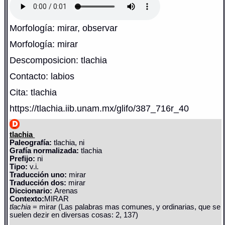
Morfología: mirar, observar
Morfología: mirar
Descomposicion: tlachia
Contacto: labios
Cita: tlachia
https://tlachia.iib.unam.mx/glifo/387_716r_40
tlachia
Paleografía:
tlachia, ni
Grafía normalizada:
tlachia
Prefijo:
ni
Tipo:
v.i.
Traducción uno:
mirar
Traducción dos:
mirar
Diccionario:
Arenas
Contexto:
MIRAR
tlachia
= mirar (Las palabras mas comunes, y ordinarias, que se
suelen dezir en diversas cosas: 2, 137)