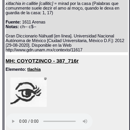
xitlachia in callitie [callitic]
= mirad por la casa (Palabras que
comunmente suele dezir el amo al moço, quando le dexa en
guardia de la casa: 1, 17)
Fuente:
1611 Arenas
Notas:
ch-- c$--
Gran Diccionario Náhuatl [en línea]. Universidad Nacional
Autónoma de México [Ciudad Universitaria, México D.F.]: 2012
[29-08-2020]. Disponible en la Web
http://www.gdn.unam.mx/contexto/11617
MH: COYOTZINCO - 387_716r
Elemento:
tlachia