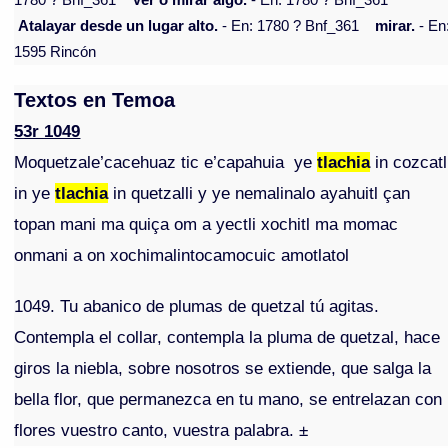
1780 ? Bnf_361
Ver o mirar algo.
- En: 1780 ? Bnf_361
Atalayar desde un lugar alto.
- En: 1780 ? Bnf_361
mirar.
- En
1595 Rincón
Textos en Temoa
53r 1049
Moquetzale’cacehuaz tic e’capahuia ye
tlachia
in cozcatl
in ye
tlachia
in quetzalli y ye nemalinalo ayahuitl çan
topan mani ma quiça om a yectli xochitl ma momac
onmani a on xochimalintocamocuic amotlatol
1049. Tu abanico de plumas de quetzal tú agitas.
Contempla el collar, contempla la pluma de quetzal, hace
giros la niebla, sobre nosotros se extiende, que salga la
bella flor, que permanezca en tu mano, se entrelazan con
flores vuestro canto, vuestra palabra. ±