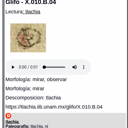
Glifo - X.010.B.04
Lectura
: tlachia
Morfología: mirar, observar
Morfología: mirar
Descomposicion: tlachia
https://tlachia.iib.unam.mx/glifo/X.010.B.04
tlachia
Paleografía:
tlachia, ni