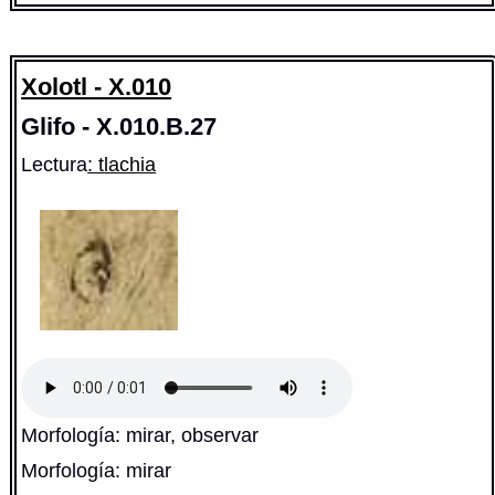
Xolotl - X.010
Glifo - X.010.B.27
Lectura
: tlachia
Morfología: mirar, observar
Morfología: mirar