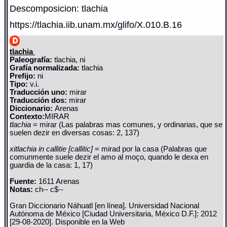
Descomposicion: tlachia
https://tlachia.iib.unam.mx/glifo/X.010.B.16
tlachia
Paleografía:
tlachia, ni
Grafía normalizada:
tlachia
Prefijo:
ni
Tipo:
v.i.
Traducción uno:
mirar
Traducción dos:
mirar
Diccionario:
Arenas
Contexto:
MIRAR
tlachia
= mirar (Las palabras mas comunes, y ordinarias, que se
suelen dezir en diversas cosas: 2, 137)
xitlachia in callitie [callitic]
= mirad por la casa (Palabras que
comunmente suele dezir el amo al moço, quando le dexa en
guardia de la casa: 1, 17)
Fuente:
1611 Arenas
Notas:
ch-- c$--
Gran Diccionario Náhuatl [en línea]. Universidad Nacional
Autónoma de México [Ciudad Universitaria, México D.F.]: 2012
[29-08-2020]. Disponible en la Web