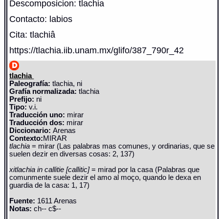
Descomposicion: tlachia
Contacto: labios
Cita: tlachiâ
https://tlachia.iib.unam.mx/glifo/387_790r_42
tlachia
Paleografía:
tlachia, ni
Grafía normalizada:
tlachia
Prefijo:
ni
Tipo:
v.i.
Traducción uno:
mirar
Traducción dos:
mirar
Diccionario:
Arenas
Contexto:
MIRAR
tlachia
= mirar (Las palabras mas comunes, y ordinarias, que se
suelen dezir en diversas cosas: 2, 137)
xitlachia in callitie [callitic]
= mirad por la casa (Palabras que
comunmente suele dezir el amo al moço, quando le dexa en
guardia de la casa: 1, 17)
Fuente:
1611 Arenas
Notas:
ch-- c$--