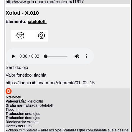
http://www.gdn.unam.mx/contexto/11617
Xolotl - X.010
Elemento:
ixtelolotli
Sentido: ojo
Valor fonético: tlachia
https://tlachia.iib.unam.mx/elemento/01_02_15
ixtelolotli
Paleografía:
ixtelolo[tli]
Grafía normalizada:
ixtelolotli
Tipo:
r.n.
Traducción uno:
ojos
Traducción dos:
ojos
Diccionario:
Arenas
Contexto:
OJOS
xictlapo in mixtelolo
= abre los ojos (Palabras que comunmente suele dezir el