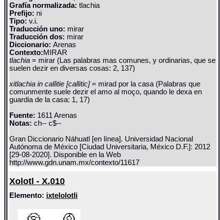
Grafía normalizada:
tlachia
Prefijo:
ni
Tipo:
v.i.
Traducción uno:
mirar
Traducción dos:
mirar
Diccionario:
Arenas
Contexto:
MIRAR
tlachia
= mirar (Las palabras mas comunes, y ordinarias, que se
suelen dezir en diversas cosas: 2, 137)
xitlachia in callitie [callitic]
= mirad por la casa (Palabras que
comunmente suele dezir el amo al moço, quando le dexa en
guardia de la casa: 1, 17)
Fuente:
1611 Arenas
Notas:
ch-- c$--
Gran Diccionario Náhuatl [en línea]. Universidad Nacional
Autónoma de México [Ciudad Universitaria, México D.F.]: 2012
[29-08-2020]. Disponible en la Web
http://www.gdn.unam.mx/contexto/11617
Xolotl - X.010
Elemento:
ixtelolotli