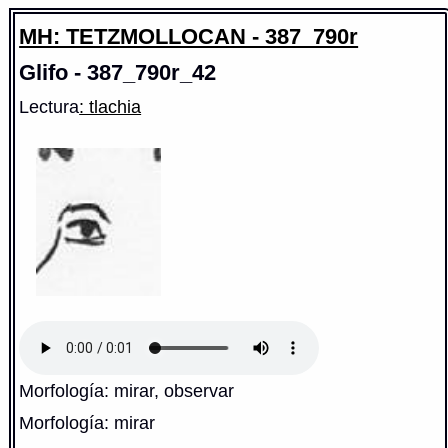
MH: TETZMOLLOCAN - 387_790r
Glifo - 387_790r_42
Lectura
: tlachia
Morfología: mirar, observar
Morfología: mirar