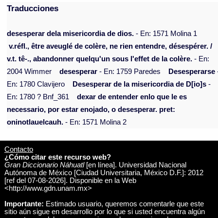
Traducciones
desesperar dela misericordia de dios.
- En: 1571 Molina 1
v.réfl., être aveuglé de colère, ne rien entendre, désespérer. /
v.t. tê-., abandonner quelqu'un sous l'effet de la colère.
- En:
2004 Wimmer
desesperar
- En: 1759 Paredes
Desesperarse
En: 1780 Clavijero
Desesperar de la misericordia de D[io]s
-
En: 1780 ? Bnf_361
dexar de entender enlo que le es
necessario, por estar enojado, o desesperar. pret:
oninotlauelcauh.
- En: 1571 Molina 2
Contacto
¿Cómo citar este recurso web?
Gran Diccionario Náhuatl
[en línea]. Universidad Nacional
Autónoma de México [Ciudad Universitaria, México D.F.]: 2012
[ref del 07-08-2026]. Disponible en la Web
<http://www.gdn.unam.mx>
Importante:
Estimado usuario, queremos comentarle que este
sitio aún sigue en desarrollo por lo que si usted encuentra algún