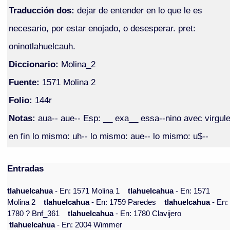
Traducción dos:
dejar de entender en lo que le es
necesario, por estar enojado, o desesperar. pret:
oninotlahuelcauh.
Diccionario:
Molina_2
Fuente:
1571 Molina 2
Folio:
144r
Notas:
aua-- aue-- Esp: __ exa__ essa--nino avec virgul
en fin lo mismo: uh-- lo mismo: aue-- lo mismo: u$--
Entradas
tlahuelcahua
- En: 1571 Molina 1
tlahuelcahua
- En: 1571
Molina 2
tlahuelcahua
- En: 1759 Paredes
tlahuelcahua
- En:
1780 ? Bnf_361
tlahuelcahua
- En: 1780 Clavijero
tlahuelcahua
- En: 2004 Wimmer