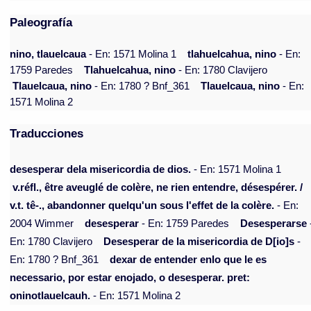
Paleografía
nino, tlauelcaua
- En: 1571 Molina 1
tlahuelcahua, nino
- En:
1759 Paredes
Tlahuelcahua, nino
- En: 1780 Clavijero
Tlauelcaua, nino
- En: 1780 ? Bnf_361
Tlauelcaua, nino
- En:
1571 Molina 2
Traducciones
desesperar dela misericordia de dios.
- En: 1571 Molina 1
v.réfl., être aveuglé de colère, ne rien entendre, désespérer. /
v.t. tê-., abandonner quelqu'un sous l'effet de la colère.
- En:
2004 Wimmer
desesperar
- En: 1759 Paredes
Desesperarse
En: 1780 Clavijero
Desesperar de la misericordia de D[io]s
-
En: 1780 ? Bnf_361
dexar de entender enlo que le es
necessario, por estar enojado, o desesperar. pret:
oninotlauelcauh.
- En: 1571 Molina 2