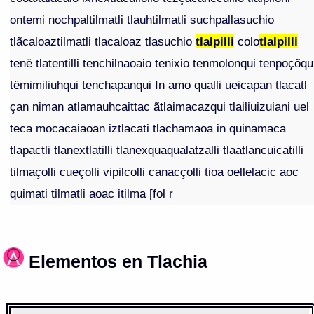
ontemi nochpaltilmatli tlauhtilmatli suchpallasuchio
tlãcaloaztilmatli tlacaloaz tlasuchio
tlalpilli
colo
tlalpilli
tenë tlatentilli tenchilnaoaio tenixio tenmolonqui tenpoçõqu
tëmimiliuhqui tenchapanqui In amo qualli ueicapan tlacatl
çan niman atlamauhcaittac ãtlaimacazqui tlailiuizuiani uel
teca mocacaiaoan iztlacati tlachamaoa in quinamaca
tlapactli tlanextlatilli tlanexquaqualatzalli tlaatlancuicatilli
tilmaçolli cueçolli vipilcolli canacçolli tioa oellelacic aoc
quimati tilmatli aoac itilma [fol r
Elementos en Tlachia