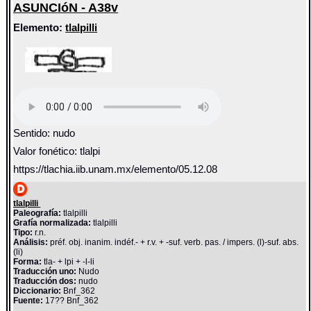
ASUNCIóN - A38v
Elemento:
tlalpilli
Sentido: nudo
Valor fonético: tlalpi
https://tlachia.iib.unam.mx/elemento/05.12.08
tlalpilli
Paleografía:
tlalpilli
Grafía normalizada:
tlalpilli
Tipo:
r.n.
Análisis:
préf. obj. inanim. indéf.- + r.v. + -suf. verb. pas. / impers. (l)-suf. abs.
(li)
Forma:
tla- + lpi + -l-li
Traducción uno:
Nudo
Traducción dos:
nudo
Diccionario:
Bnf_362
Fuente:
17?? Bnf_362