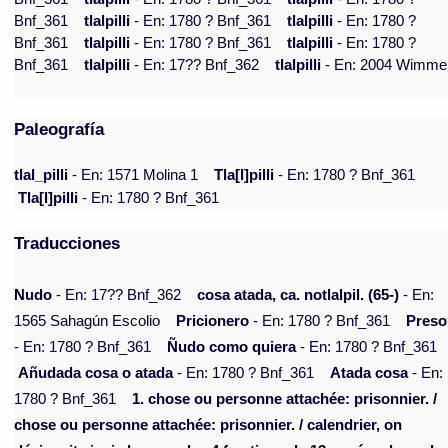
Bnf_361
tlalpilli
- En: 1780 ? Bnf_361
tlalpilli
- En: 1780 ?
Bnf_361
tlalpilli
- En: 1780 ? Bnf_361
tlalpilli
- En: 1780 ?
Bnf_361
tlalpilli
- En: 17?? Bnf_362
tlalpilli
- En: 2004 Wimme
Paleografía
tlal_pilli
- En: 1571 Molina 1
Tla[l]pilli
- En: 1780 ? Bnf_361
Tla[l]pilli
- En: 1780 ? Bnf_361
Traducciones
Nudo
- En: 17?? Bnf_362
cosa atada, ca. notlalpil. (65-)
- En:
1565 Sahagún Escolio
Pricionero
- En: 1780 ? Bnf_361
Preso
- En: 1780 ? Bnf_361
Ñudo como quiera
- En: 1780 ? Bnf_361
Añudada cosa o atada
- En: 1780 ? Bnf_361
Atada cosa
- En:
1780 ? Bnf_361
1. chose ou personne attachée: prisonnier. /
chose ou personne attachée: prisonnier. / calendrier, on