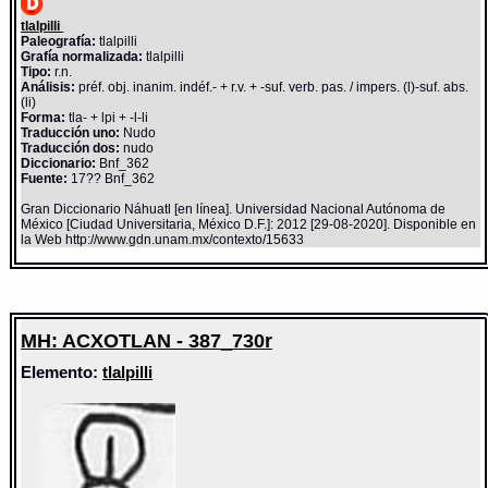
tlalpilli
Paleografía:
tlalpilli
Grafía normalizada:
tlalpilli
Tipo:
r.n.
Análisis:
préf. obj. inanim. indéf.- + r.v. + -suf. verb. pas. / impers. (l)-suf. abs.
(li)
Forma:
tla- + lpi + -l-li
Traducción uno:
Nudo
Traducción dos:
nudo
Diccionario:
Bnf_362
Fuente:
17?? Bnf_362
Gran Diccionario Náhuatl [en línea]. Universidad Nacional Autónoma de
México [Ciudad Universitaria, México D.F.]: 2012 [29-08-2020]. Disponible en
la Web http://www.gdn.unam.mx/contexto/15633
MH: ACXOTLAN - 387_730r
Elemento:
tlalpilli