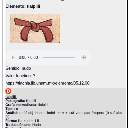
Elemento:
tlalpilli
Sentido: nudo
Valor fonético: ?
https://tlachia.iib.unam.mx/elemento/05.12.08
tlalpilli
Paleografía:
tlalpilli
Grafía normalizada:
tlalpilli
Tipo:
r.n.
Análisis:
préf. obj. inanim. indéf.- + r.v. + -suf. verb. pas. / impers. (l)-suf. abs.
(li)
Forma:
tla- + lpi + -l-li
Traducción uno:
Nudo