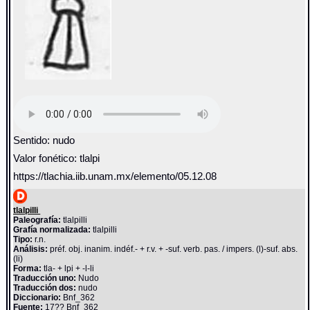
Sentido: nudo
Valor fonético: tlalpi
https://tlachia.iib.unam.mx/elemento/05.12.08
tlalpilli
Paleografía:
tlalpilli
Grafía normalizada:
tlalpilli
Tipo:
r.n.
Análisis:
préf. obj. inanim. indéf.- + r.v. + -suf. verb. pas. / impers. (l)-suf. abs.
(li)
Forma:
tla- + lpi + -l-li
Traducción uno:
Nudo
Traducción dos:
nudo
Diccionario:
Bnf_362
Fuente:
17?? Bnf_362