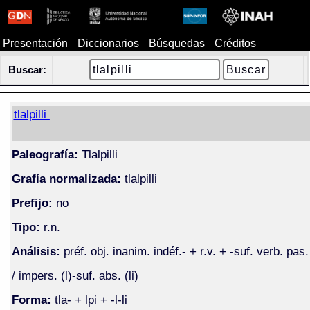
Presentación
Diccionarios
Búsquedas
Créditos
Buscar:
tlalpilli
Paleografía:
Tlalpilli
Grafía normalizada:
tlalpilli
Prefijo:
no
Tipo:
r.n.
Análisis:
préf. obj. inanim. indéf.- + r.v. + -suf. verb. pas.
/ impers. (l)-suf. abs. (li)
Forma:
tla- + lpi + -l-li