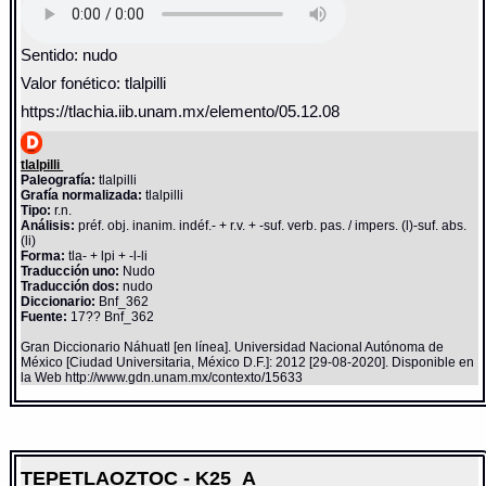
Sentido: nudo
Valor fonético: tlalpilli
https://tlachia.iib.unam.mx/elemento/05.12.08
tlalpilli
Paleografía:
tlalpilli
Grafía normalizada:
tlalpilli
Tipo:
r.n.
Análisis:
préf. obj. inanim. indéf.- + r.v. + -suf. verb. pas. / impers. (l)-suf. abs.
(li)
Forma:
tla- + lpi + -l-li
Traducción uno:
Nudo
Traducción dos:
nudo
Diccionario:
Bnf_362
Fuente:
17?? Bnf_362
Gran Diccionario Náhuatl [en línea]. Universidad Nacional Autónoma de
México [Ciudad Universitaria, México D.F.]: 2012 [29-08-2020]. Disponible en
la Web http://www.gdn.unam.mx/contexto/15633
TEPETLAOZTOC - K25_A