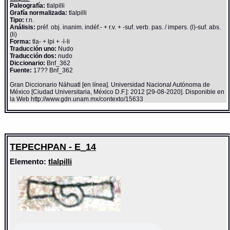
Paleografía:
tlalpilli
Grafía normalizada:
tlalpilli
Tipo:
r.n.
Análisis:
préf. obj. inanim. indéf.- + r.v. + -suf. verb. pas. / impers. (l)-suf. abs.
(li)
Forma:
tla- + lpi + -l-li
Traducción uno:
Nudo
Traducción dos:
nudo
Diccionario:
Bnf_362
Fuente:
17?? Bnf_362
Gran Diccionario Náhuatl [en línea]. Universidad Nacional Autónoma de
México [Ciudad Universitaria, México D.F.]: 2012 [29-08-2020]. Disponible en
la Web http://www.gdn.unam.mx/contexto/15633
TEPECHPAN - E_14
Elemento:
tlalpilli