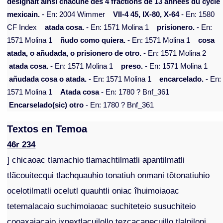
désignait ainsi chacune des 4 fractions de 13 années du cycle
mexicain.
- En: 2004 Wimmer
VII-4 45, IX-80, X-64
- En: 1580
CF Index
atada cosa.
- En: 1571 Molina 1
prisionero.
- En:
1571 Molina 1
ñudo como quiera.
- En: 1571 Molina 1
cosa
atada, o añudada, o prisionero de otro.
- En: 1571 Molina 2
atada cosa.
- En: 1571 Molina 1
preso.
- En: 1571 Molina 1
añudada cosa o atada.
- En: 1571 Molina 1
encarcelado.
- En:
1571 Molina 1
Atada cosa
- En: 1780 ? Bnf_361
Encarselado(sic) otro
- En: 1780 ? Bnf_361
Textos en Temoa
46r 234
] chicaoac tlamachio tlamachtilmatli apantilmatli
tlãcouitecqui tlachquauhio tonatiuh onmani tõtonatiuhio
ocelotilmatli ocelutl quauhtli oniac îhuimoiaoac
tetemalacaio suchimoiaoac suchiteteio susuchiteio
cooaxaiacaio ixnextlacuilollo tezçacanecuillo tlalpiloni