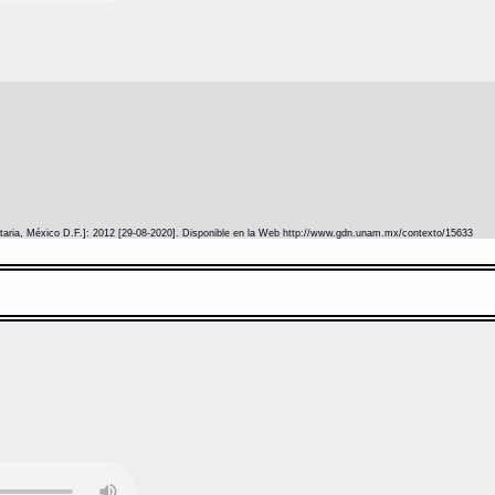
itaria, México D.F.]: 2012 [29-08-2020]. Disponible en la Web http://www.gdn.unam.mx/contexto/15633