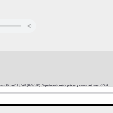
itaria, México D.F.]: 2012 [29-08-2020]. Disponible en la Web http://www.gdn.unam.mx/contexto/15633