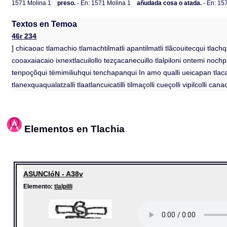
1571 Molina 1
preso.
- En: 1571 Molina 1
añudada cosa o atada.
- En: 15
Textos en Temoa
46r 234
] chicaoac tlamachio tlamachtilmatli apantilmatli tlãcouitecqui tlac
cooaxaiacaio ixnextlacuilollo tezçacanecuillo tlalpiloni ontemi nochpal
tenpoçõqui tëmimiliuhqui tenchapanqui In amo qualli ueicapan tlacatl
tlanexquaqualatzalli tlaatlancuicatilli tilmaçolli cueçolli vipilcolli canac
Elementos en Tlachia
ASUNCIóN - A38v
Elemento:
tlalpilli