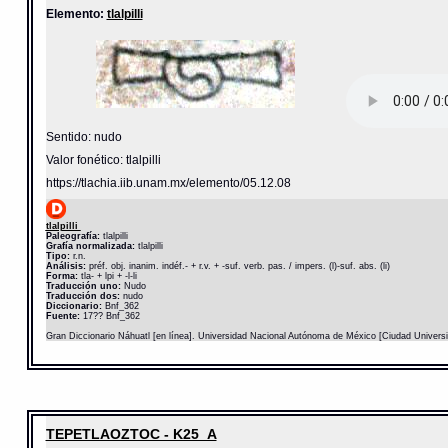
Elemento:
tlalpilli
Sentido: nudo
Valor fonético: tlalpilli
https://tlachia.iib.unam.mx/elemento/05.12.08
tlalpilli
Paleografía:
tlalpilli
Grafía normalizada:
tlalpilli
Tipo:
r.n.
Análisis:
préf. obj. inanim. indéf.- + r.v. + -suf. verb. pas. / impers. (l)-suf. abs. (li)
Forma:
tla- + lpi + -l-li
Traducción uno:
Nudo
Traducción dos:
nudo
Diccionario:
Bnf_362
Fuente:
17?? Bnf_362
Gran Diccionario Náhuatl [en línea]. Universidad Nacional Autónoma de México [Ciudad Univers
TEPETLAOZTOC - K25_A