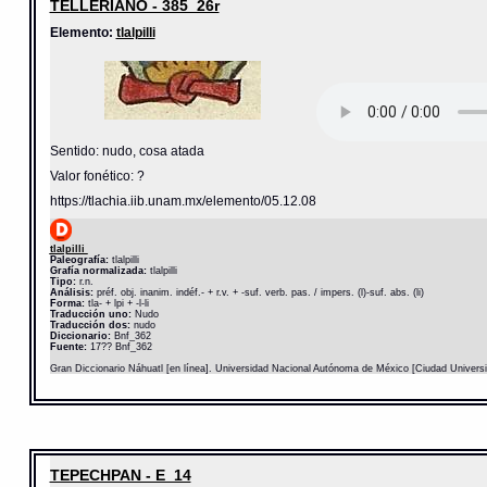
TELLERIANO - 385_26r
Elemento:
tlalpilli
Sentido: nudo, cosa atada
Valor fonético: ?
https://tlachia.iib.unam.mx/elemento/05.12.08
tlalpilli
Paleografía:
tlalpilli
Grafía normalizada:
tlalpilli
Tipo:
r.n.
Análisis:
préf. obj. inanim. indéf.- + r.v. + -suf. verb. pas. / impers. (l)-suf. abs. (li)
Forma:
tla- + lpi + -l-li
Traducción uno:
Nudo
Traducción dos:
nudo
Diccionario:
Bnf_362
Fuente:
17?? Bnf_362
Gran Diccionario Náhuatl [en línea]. Universidad Nacional Autónoma de México [Ciudad Univers
TEPECHPAN - E_14