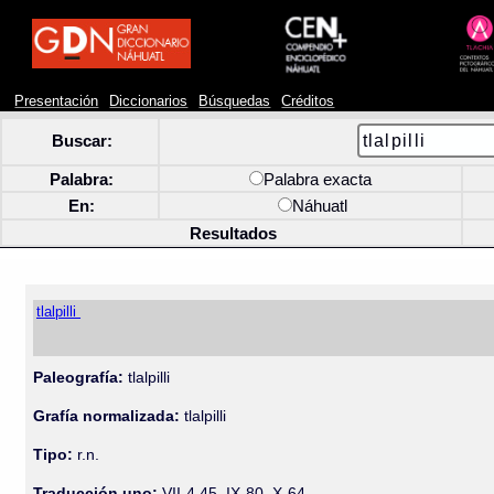
Presentación
Diccionarios
Búsquedas
Créditos
Buscar:
Palabra:
Palabra exacta
En:
Náhuatl
Resultados
tlalpilli
Paleografía:
tlalpilli
Grafía normalizada:
tlalpilli
Tipo:
r.n.
Traducción uno:
VII-4 45, IX-80, X-64