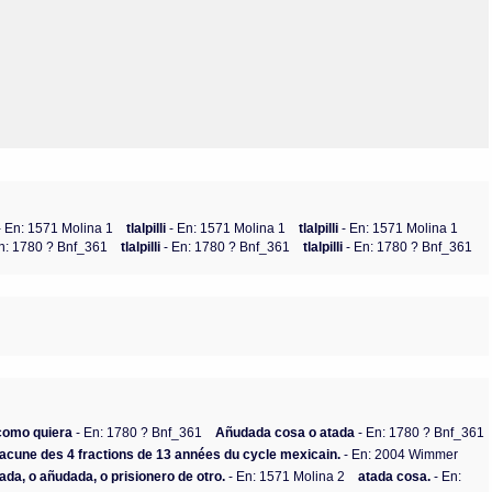
Olmos_V
Paredes
Rincón
Sahagún Escolio
Tezozomoc
Tzinacapan
Wimmer
- En: 1571 Molina 1
tlalpilli
- En: 1571 Molina 1
tlalpilli
- En: 1571 Molina 1
En: 1780 ? Bnf_361
tlalpilli
- En: 1780 ? Bnf_361
tlalpilli
- En: 1780 ? Bnf_361
como quiera
- En: 1780 ? Bnf_361
Añudada cosa o atada
- En: 1780 ? Bnf_361
chacune des 4 fractions de 13 années du cycle mexicain.
- En: 2004 Wimmer
ada, o añudada, o prisionero de otro.
- En: 1571 Molina 2
atada cosa.
- En: