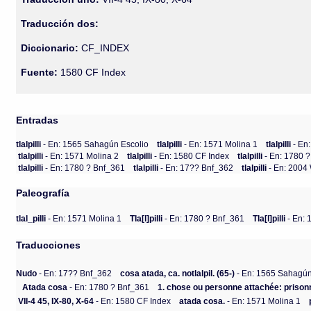
Traducción dos:
Diccionario:
CF_INDEX
Fuente:
1580 CF Index
Entradas
tlalpilli
- En: 1565 Sahagún Escolio
tlalpilli
- En: 1571 Molina 1
tlalpilli
- En
tlalpilli
- En: 1571 Molina 2
tlalpilli
- En: 1580 CF Index
tlalpilli
- En: 1780 
tlalpilli
- En: 1780 ? Bnf_361
tlalpilli
- En: 17?? Bnf_362
tlalpilli
- En: 200
Paleografía
tlal_pilli
- En: 1571 Molina 1
Tla[l]pilli
- En: 1780 ? Bnf_361
Tla[l]pilli
- En: 
Traducciones
Nudo
- En: 17?? Bnf_362
cosa atada, ca. notlalpil. (65-)
- En: 1565 Sahagún
Atada cosa
- En: 1780 ? Bnf_361
1. chose ou personne attachée: prisonn
VII-4 45, IX-80, X-64
- En: 1580 CF Index
atada cosa.
- En: 1571 Molina 1