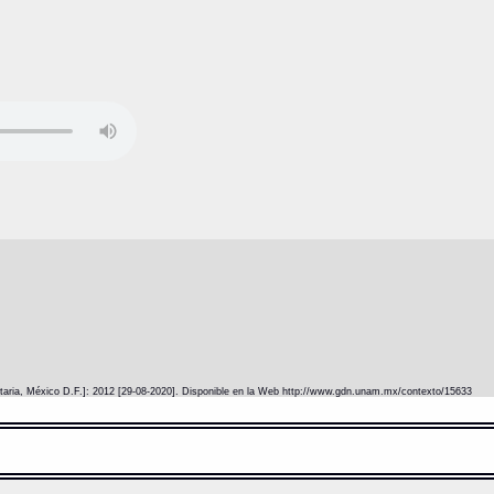
itaria, México D.F.]: 2012 [29-08-2020]. Disponible en la Web http://www.gdn.unam.mx/contexto/15633