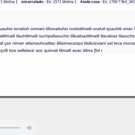
71 Molina 1
encarcelado.
- En: 1571 Molina 1
Atada cosa
- En: 1780 ? Bnf_36
hquauhio tonatiuh onmani tõtonatiuhio ocelotilmatli ocelutl quauhtli oni
tilmatli tlauhtilmatli suchpallasuchio tlãcaloaztilmatli tlacaloaz tlasuch
 çan niman atlamauhcaittac ãtlaimacazqui tlailiuizuiani uel teca mocacai
çolli tioa oellelacic aoc quimati tilmatli aoac itilma [fol r