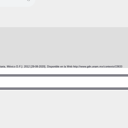
itaria, México D.F.]: 2012 [29-08-2020]. Disponible en la Web http://www.gdn.unam.mx/contexto/15633