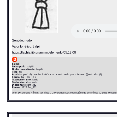
Sentido: nudo
Valor fonético: tlalpi
https://tlachia.iib.unam.mx/elemento/05.12.08
tlalpilli
Paleografía:
tlalpilli
Grafía normalizada:
tlalpilli
Tipo:
r.n.
Análisis:
préf. obj. inanim. indéf.- + r.v. + -suf. verb. pas. / impers. (l)-suf. abs. (li)
Forma:
tla- + lpi + -l-li
Traducción uno:
Nudo
Traducción dos:
nudo
Diccionario:
Bnf_362
Fuente:
17?? Bnf_362
Gran Diccionario Náhuatl [en línea]. Universidad Nacional Autónoma de México [Ciudad Univers