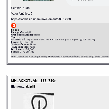
Sentido: nudo
Valor fonético: ?
https://tlachia.iib.unam.mx/elemento/05.12.08
tlalpilli
Paleografía:
tlalpilli
Grafía normalizada:
tlalpilli
Tipo:
r.n.
Análisis:
préf. obj. inanim. indéf.- + r.v. + -suf. verb. pas. / impers. (l)-suf. abs. (li)
Forma:
tla- + lpi + -l-li
Traducción uno:
Nudo
Traducción dos:
nudo
Diccionario:
Bnf_362
Fuente:
17?? Bnf_362
Gran Diccionario Náhuatl [en línea]. Universidad Nacional Autónoma de México [Ciudad Univers
MH: ACXOTLAN - 387_730r
Elemento:
tlalpilli