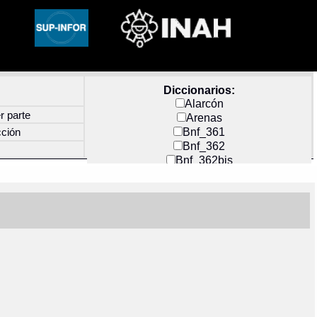
Diccionarios:
Alarcón
r parte
Arenas
Bnf_361
cción
Bnf_362
Bnf_362bis
Carochi
CF_INDEX
Clavijero
Cortés y Zedeño
Docs_México
Durán
Guerra
Mecayapan
Molina_1
Molina_2
Olmos_G