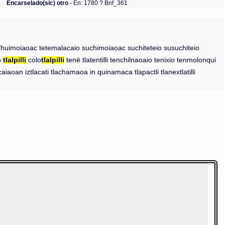
1
Encarselado(sic) otro
- En: 1780 ? Bnf_361
ac îhuimoiaoac tetemalacaio suchimoiaoac suchiteteio susuchiteio
io
tlalpilli
colo
tlalpilli
tenë tlatentilli tenchilnaoaio tenixio tenmolonqui
aoan iztlacati tlachamaoa in quinamaca tlapactli tlanextlatilli