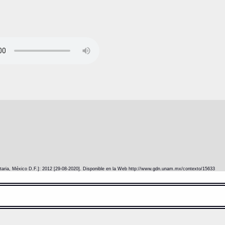
itaria, México D.F.]: 2012 [29-08-2020]. Disponible en la Web http://www.gdn.unam.mx/contexto/15633