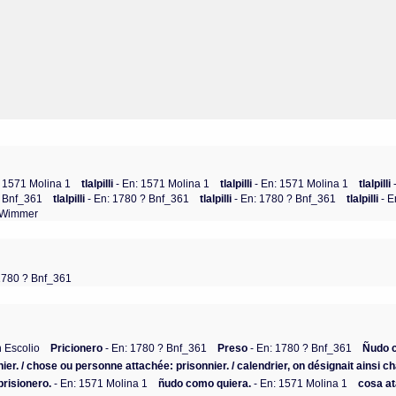
: 1571 Molina 1
tlalpilli
- En: 1571 Molina 1
tlalpilli
- En: 1571 Molina 1
tlalpilli
? Bnf_361
tlalpilli
- En: 1780 ? Bnf_361
tlalpilli
- En: 1780 ? Bnf_361
tlalpilli
- 
4 Wimmer
1780 ? Bnf_361
 Escolio
Pricionero
- En: 1780 ? Bnf_361
Preso
- En: 1780 ? Bnf_361
Ñudo 
ier. / chose ou personne attachée: prisonnier. / calendrier, on désignait ainsi 
prisionero.
- En: 1571 Molina 1
ñudo como quiera.
- En: 1571 Molina 1
cosa at