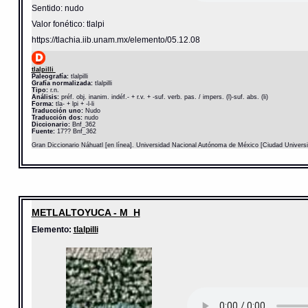
Sentido: nudo
Valor fonético: tlalpi
https://tlachia.iib.unam.mx/elemento/05.12.08
tlalpilli
Paleografía:
tlalpilli
Grafía normalizada:
tlalpilli
Tipo:
r.n.
Análisis:
préf. obj. inanim. indéf.- + r.v. + -suf. verb. pas. / impers. (l)-suf. abs. (li)
Forma:
tla- + lpi + -l-li
Traducción uno:
Nudo
Traducción dos:
nudo
Diccionario:
Bnf_362
Fuente:
17?? Bnf_362
Gran Diccionario Náhuatl [en línea]. Universidad Nacional Autónoma de México [Ciudad Univers
METLALTOYUCA - M_H
Elemento:
tlalpilli