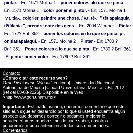
pintar.
- En: 1571 Molina 1
poner colores alo que se pinta.
-
En: 1571 Molina 1
color poner el pintor.
- En: 1571 Molina 1
v.t. tla-., colorier, peindre une chose. / v.t. tê-., " têtlapalaquia
têtlîlania ", prendre note des gens.
- En: 2004 Wimmer
Pintar
En: 17?? Bnf_362
poner los colores en lo que se pinta. pr:
onitlatlapalaqui.
- En: 1571 Molina 2
Pintar
- En: 1780 ?
Bnf_361
Poner colores a lo que se pinta
- En: 1780 ? Bnf_361
El pintor poner color
- En: 1780 ? Bnf_361
Contacto
¿Cómo citar este recurso web?
Gran Diccionario Náhuatl
[en línea]. Universidad Nacional
Autónoma de México [Ciudad Universitaria, México D.F.]: 2012
[ref del 09-08-2026]. Disponible en la Web
<http://www.gdn.unam.mx>
Importante:
Estimado usuario, queremos comentarle que este
sitio aún sigue en desarrollo por lo que si usted encuentra algún
aspecto que debamos corregir o podamos mejorar le
agradeceríamos mucho si nos lo hace saber, nosotros
pondremos mucha antención a todos sus comentarios.
Comentarios