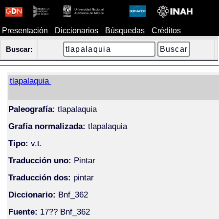
Presentación
Diccionarios
Búsquedas
Créditos
Buscar:
tlapalaquia
Paleografía:
tlapalaquia
Grafía normalizada:
tlapalaquia
Tipo:
v.t.
Traducción uno:
Pintar
Traducción dos:
pintar
Diccionario:
Bnf_362
Fuente:
17?? Bnf_362