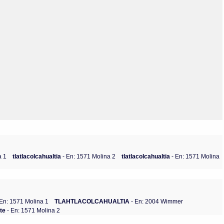
Olmos_V
Paredes
Rincón
Sahagún Escolio
Tezozomoc
Tzinacapan
Wimmer
a 1
tlatlacolcahualtia
- En: 1571 Molina 2
tlatlacolcahualtia
- En: 1571 Molina
En: 1571 Molina 1
TLAHTLACOLCAHUALTIA
- En: 2004 Wimmer
ite
- En: 1571 Molina 2