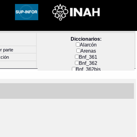
Diccionarios:
Alarcón
r parte
Arenas
Bnf_361
cción
Bnf_362
Bnf_362bis
Carochi
CF_INDEX
Clavijero
Cortés y Zedeño
Docs_México
Durán
Guerra
Mecayapan
Molina_1
Molina_2
Olmos_G