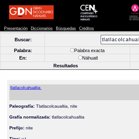
Presentación
Diccionarios
Búsquedas
Créditos
Buscar:
Palabra:
Palabra exacta
En:
Náhuatl
Resultados
tlatlacolcahualtia
Paleografía:
Tlatlacolcaualtia, nite
Grafía normalizada:
tlatlacolcahualtia
Prefijo:
nite
Tipo:
v.t.