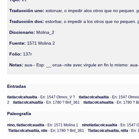
Traducción uno:
estoruar, o impedir alos otros que no pequen. pre
Traducción dos:
estorbar, o impedir a los otros que no pequen. pr
Diccionario:
Molina_2
Fuente:
1571 Molina 2
Folio:
137r
Notas:
aua-- Esp: __ orua--nite avec virgule en fin lo mismo: aua-
Entradas
tlatlacolcahualtia
- En: 1547 Olmos_V ?
tlatlacolcahualtia
- En: 1547 Olmo
2
tlatlacolcahualtia
- En: 1780 ? Bnf_361
tlatlacolcahualtia
- En: 1780 ? 
Paleografía
nino, tlatlacolcaualtia
- En: 1571 Molina 1
ninotlatlacolcaualtia
- En: 1547 
Tlatlacolcahualtia, nite
- En: 1780 ? Bnf_361
Tlatlacolcahualtia, nitla
- En: