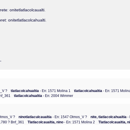
te: onitetlatlacolcaualti.
et: onitetlatlacolcahualti.
-
s_V ?
tlatlacolcahualtia
- En: 1571 Molina 1
tlatlacolcahualtia
- En: 1571 Molin
Bnf_361
tlatlacolcahualtia
- En: 2004 Wimmer
Olmos_V ?
ninotlatlaculcaualtia
- En: 1547 Olmos_V ?
nite, tlatlacolcahualtia
- 
 1780 ? Bnf_361
Tlatlacolcaualtia, nino
- En: 1571 Molina 2
Tlatlacolcaualtia, n