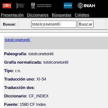
Presentación
Diccionarios
Búsquedas
Créditos
Buscar:
totolconetontli
Paleografía:
totolconetontli
Grafía normalizada:
totolconetontli
Tipo:
r.n.
Traducción uno:
XI-54
Traducción dos:
Diccionario:
CF_INDEX
Fuente:
1580 CF Index