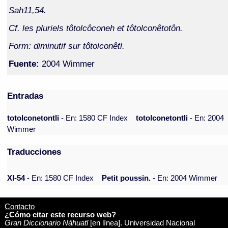
Sah11,54.
Cf. les pluriels tôtolcôconeh et tôtolconêtotôn.
Form: diminutif sur tôtolconêtl.
Fuente:
2004 Wimmer
Entradas
totolconetontli
- En: 1580 CF Index
totolconetontli
- En: 2004
Wimmer
Traducciones
XI-54
- En: 1580 CF Index
Petit poussin.
- En: 2004 Wimmer
Contacto
¿Cómo citar este recurso web?
Gran Diccionario Náhuatl
[en línea]. Universidad Nacional