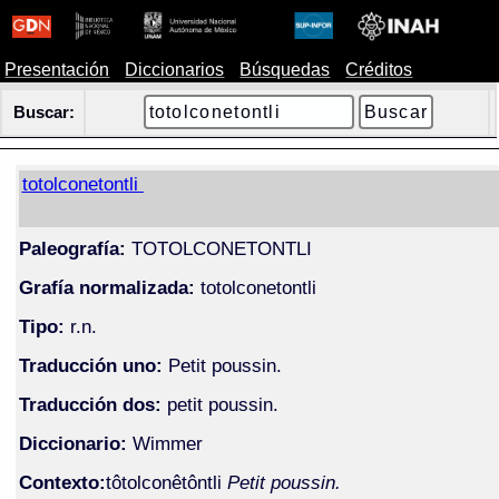
Presentación
Diccionarios
Búsquedas
Créditos
Buscar:
totolconetontli
Paleografía:
TOTOLCONETONTLI
Grafía normalizada:
totolconetontli
Tipo:
r.n.
Traducción uno:
Petit poussin.
Traducción dos:
petit poussin.
Diccionario:
Wimmer
Contexto:
tôtolconêtôntli
Petit poussin.