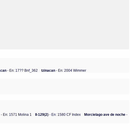
Olmos_V
Paredes
Rincón
Sahagún Escolio
Tezozomoc
Tzinacapan
Wimmer
acan
- En: 17?? Bnf_362
tzinacan
- En: 2004 Wimmer
.
- En: 1571 Molina 1
II-129(2)
- En: 1580 CF Index
Morcielago ave de noche
-