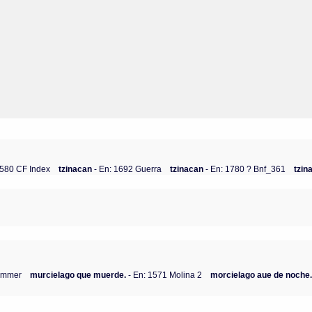
1580 CF Index
tzinacan
- En: 1692 Guerra
tzinacan
- En: 1780 ? Bnf_361
tzin
immer
murcielago que muerde.
- En: 1571 Molina 2
morcielago aue de noche