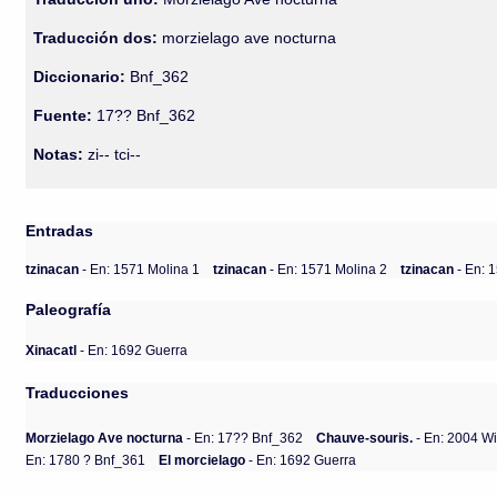
Traducción dos:
morzielago ave nocturna
Diccionario:
Bnf_362
Fuente:
17?? Bnf_362
Notas:
zi-- tci--
Entradas
tzinacan
- En: 1571 Molina 1
tzinacan
- En: 1571 Molina 2
tzinacan
- En: 
Paleografía
Xinacatl
- En: 1692 Guerra
Traducciones
Morzielago Ave nocturna
- En: 17?? Bnf_362
Chauve-souris.
- En: 2004 W
En: 1780 ? Bnf_361
El morcielago
- En: 1692 Guerra