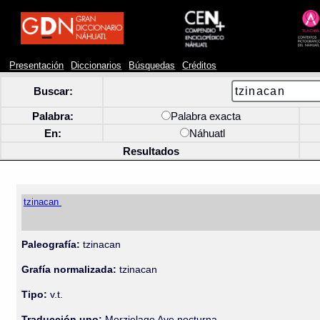
Presentación
Diccionarios
Búsquedas
Créditos
Buscar:
Palabra:
Palabra exacta
En:
Náhuatl
Resultados
tzinacan
Paleografía:
tzinacan
Grafía normalizada:
tzinacan
Tipo:
v.t.
Traducción uno:
Morzielago Ave nocturna