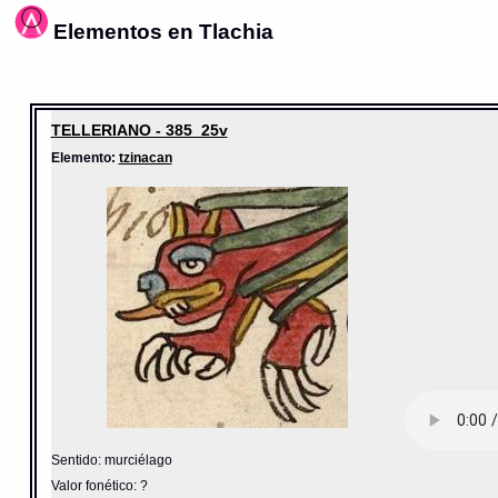
Elementos en Tlachia
TELLERIANO - 385_25v
Elemento:
tzinacan
Sentido: murciélago
Valor fonético: ?