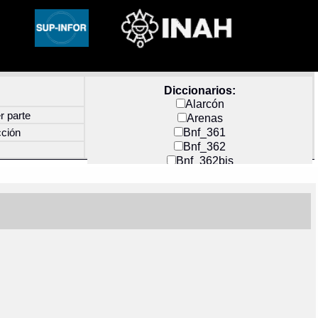
Diccionarios:
Alarcón
r parte
Arenas
Bnf_361
cción
Bnf_362
Bnf_362bis
Carochi
CF_INDEX
Clavijero
Cortés y Zedeño
Docs_México
Durán
Guerra
Mecayapan
Molina_1
Molina_2
Olmos_G