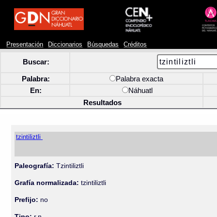
Presentación
Diccionarios
Búsquedas
Créditos
Buscar:
Palabra:
Palabra exacta
En:
Náhuatl
Resultados
tzintiliztli
Paleografía:
Tzintiliztli
Grafía normalizada:
tzintiliztli
Prefijo:
no
Tipo:
r.n.