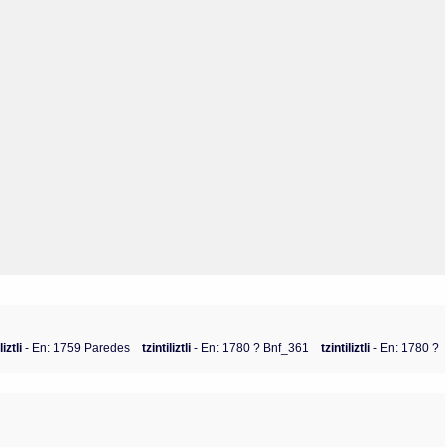
Olmos_V
Paredes
Rincón
Sahagún Escolio
Tezozomoc
Tzinacapan
Wimmer
liztli
- En: 1759 Paredes
tzintiliztli
- En: 1780 ? Bnf_361
tzintiliztli
- En: 1780 ?