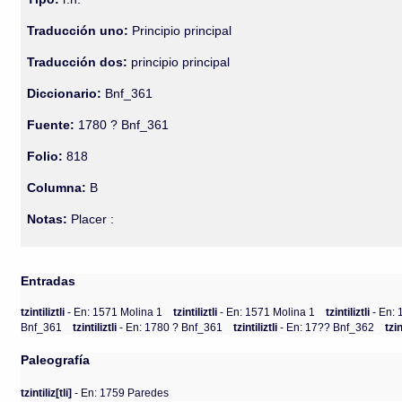
Traducción uno:
Principio principal
Traducción dos:
principio principal
Diccionario:
Bnf_361
Fuente:
1780 ? Bnf_361
Folio:
818
Columna:
B
Notas:
Placer :
Entradas
tzintiliztli
- En: 1571 Molina 1
tzintiliztli
- En: 1571 Molina 1
tzintiliztli
- En:
Bnf_361
tzintiliztli
- En: 1780 ? Bnf_361
tzintiliztli
- En: 17?? Bnf_362
tzin
Paleografía
tzintiliz[tli]
- En: 1759 Paredes