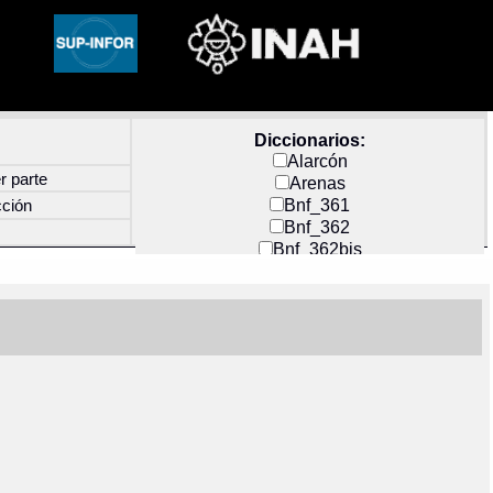
Diccionarios:
Alarcón
r parte
Arenas
Bnf_361
cción
Bnf_362
Bnf_362bis
Carochi
CF_INDEX
Clavijero
Cortés y Zedeño
Docs_México
Durán
Guerra
Mecayapan
Molina_1
Molina_2
Olmos_G