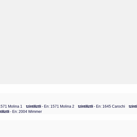
 1571 Molina 1
tzintiliztli
- En: 1571 Molina 2
tzintiliztli
- En: 1645 Carochi
tzinti
tiliztli
- En: 2004 Wimmer