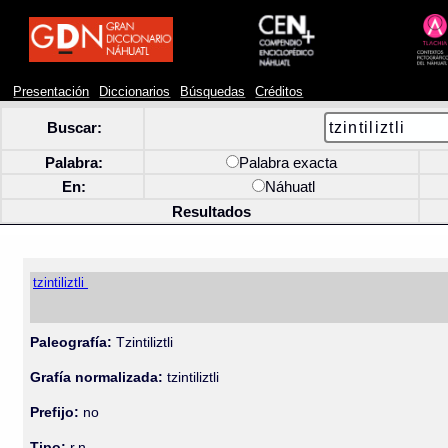
Presentación
Diccionarios
Búsquedas
Créditos
Buscar:
Palabra:
Palabra exacta
En:
Náhuatl
Resultados
tzintiliztli
Paleografía:
Tzintiliztli
Grafía normalizada:
tzintiliztli
Prefijo:
no
Tipo:
r.n.