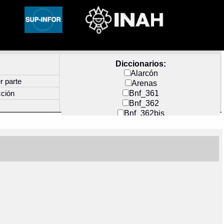
Diccionarios:
Alarcón
r parte
Arenas
Bnf_361
cción
Bnf_362
Bnf_362bis
Carochi
CF_INDEX
Clavijero
Cortés y Zedeño
Docs_México
Durán
Guerra
Mecayapan
Molina_1
Molina_2
Olmos_G