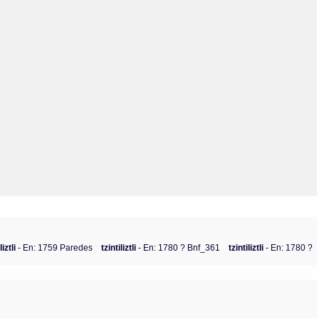
Olmos_V
Paredes
Rincón
Sahagún Escolio
Tezozomoc
Tzinacapan
Wimmer
liztli
- En: 1759 Paredes
tzintiliztli
- En: 1780 ? Bnf_361
tzintiliztli
- En: 1780 ?