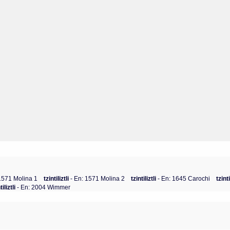
 1571 Molina 1
tzintiliztli
- En: 1571 Molina 2
tzintiliztli
- En: 1645 Carochi
tzinti
tiliztli
- En: 2004 Wimmer