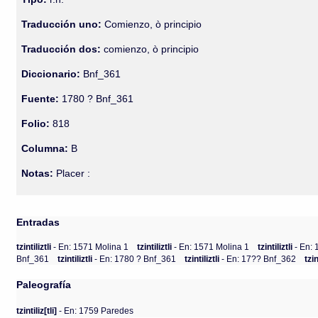
Traducción uno:
Comienzo, ò principio
Traducción dos:
comienzo, ò principio
Diccionario:
Bnf_361
Fuente:
1780 ? Bnf_361
Folio:
818
Columna:
B
Notas:
Placer :
Entradas
tzintiliztli
- En: 1571 Molina 1
tzintiliztli
- En: 1571 Molina 1
tzintiliztli
- En:
Bnf_361
tzintiliztli
- En: 1780 ? Bnf_361
tzintiliztli
- En: 17?? Bnf_362
tzin
Paleografía
tzintiliz[tli]
- En: 1759 Paredes