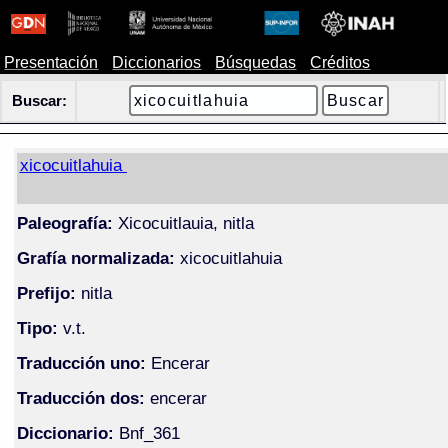
Presentación
Diccionarios
Búsquedas
Créditos
Buscar:
xicocuitlahuia
Paleografía:
Xicocuitlauia, nitla
Grafía normalizada:
xicocuitlahuia
Prefijo:
nitla
Tipo:
v.t.
Traducción uno:
Encerar
Traducción dos:
encerar
Diccionario:
Bnf_361