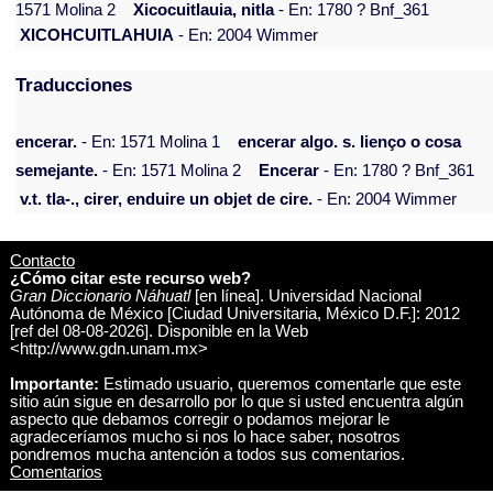
1571 Molina 2
Xicocuitlauia, nitla
- En: 1780 ? Bnf_361
XICOHCUITLAHUIA
- En: 2004 Wimmer
Traducciones
encerar.
- En: 1571 Molina 1
encerar algo. s. lienço o cosa
semejante.
- En: 1571 Molina 2
Encerar
- En: 1780 ? Bnf_361
v.t. tla-., cirer, enduire un objet de cire.
- En: 2004 Wimmer
Contacto
¿Cómo citar este recurso web?
Gran Diccionario Náhuatl
[en línea]. Universidad Nacional
Autónoma de México [Ciudad Universitaria, México D.F.]: 2012
[ref del 08-08-2026]. Disponible en la Web
<http://www.gdn.unam.mx>
Importante:
Estimado usuario, queremos comentarle que este
sitio aún sigue en desarrollo por lo que si usted encuentra algún
aspecto que debamos corregir o podamos mejorar le
agradeceríamos mucho si nos lo hace saber, nosotros
pondremos mucha antención a todos sus comentarios.
Comentarios