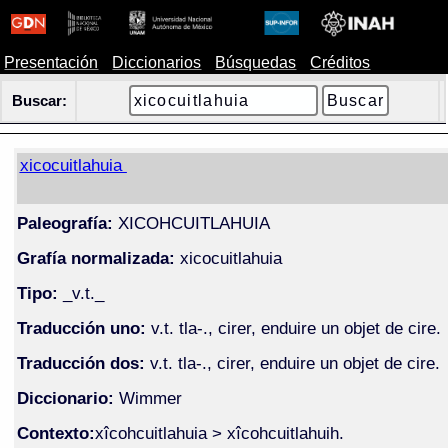
Presentación
Diccionarios
Búsquedas
Créditos
Buscar:
xicocuitlahuia
Paleografía:
XICOHCUITLAHUIA
Grafía normalizada:
xicocuitlahuia
Tipo:
_v.t._
Traducción uno:
v.t. tla-., cirer, enduire un objet de cire.
Traducción dos:
v.t. tla-., cirer, enduire un objet de cire.
Diccionario:
Wimmer
Contexto:
xîcohcuitlahuia > xîcohcuitlahuih.