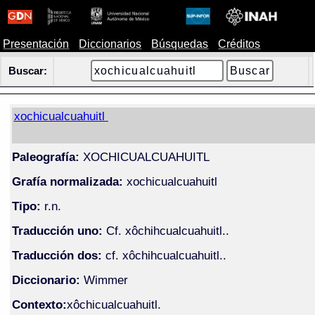
Presentación
Diccionarios
Búsquedas
Créditos
Buscar:
xochicualcuahuitl
Paleografía:
XOCHICUALCUAHUITL
Grafía normalizada:
xochicualcuahuitl
Tipo:
r.n.
Traducción uno:
Cf. xôchihcualcuahuitl..
Traducción dos:
cf. xôchihcualcuahuitl..
Diccionario:
Wimmer
Contexto:
xôchicualcuahuitl.