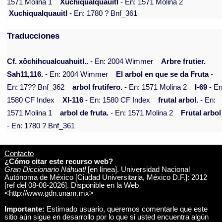
1571 Molina 1
Xuchiqualquauitl
- En: 1571 Molina 2
Xuchiqualquauitl
- En: 1780 ? Bnf_361
Traducciones
Cf. xôchihcualcuahuitl..
- En: 2004 Wimmer
Arbre frutier.
Sah11,116.
- En: 2004 Wimmer
El arbol en que se da Fruta
-
En: 17?? Bnf_362
arbol frutifero.
- En: 1571 Molina 2
I-69
- En
1580 CF Index
XI-116
- En: 1580 CF Index
frutal arbol.
- En:
1571 Molina 1
arbol de fruta.
- En: 1571 Molina 2
Frutal arbol
- En: 1780 ? Bnf_361
Contacto
¿Cómo citar este recurso web?
Gran Diccionario Náhuatl
[en línea]. Universidad Nacional
Autónoma de México [Ciudad Universitaria, México D.F.]: 2012
[ref del 08-08-2026]. Disponible en la Web
<http://www.gdn.unam.mx>
Importante:
Estimado usuario, queremos comentarle que este
sitio aún sigue en desarrollo por lo que si usted encuentra algún