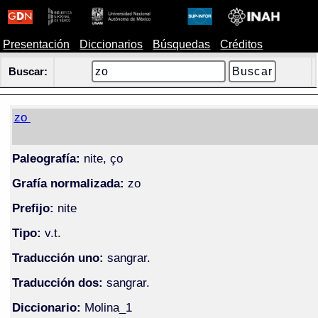
Presentación
Diccionarios
Búsquedas
Créditos
Buscar:
zo
Paleografía:
nite, ço
Grafía normalizada:
zo
Prefijo:
nite
Tipo:
v.t.
Traducción uno:
sangrar.
Traducción dos:
sangrar.
Diccionario:
Molina_1