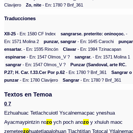
Clavijero
Zo, nite
- En: 1780 ? Bnf_361
Traducciones
XII-25
- En: 1580 CF Index
sangrarse. preterito: oninoçoc.
-
En: 1571 Molina 2
punzar, sangrar
- En: 1645 Carochi
punçar
ensartar.
- En: 1595 Rincón
Clavar
- En: 1984 Tzinacapan
espinarse
- En: 1547 Olmos_V ?
sangrar.
- En: 1571 Molina 1
sangrar
- En: 1547 Olmos_V ?
Punzar (Sandoval, arte RC.
P.27; H. Car. f.33.Cer Por p.62
- En: 1780 ? Bnf_361
Sangrar o
punzar
- En: 1780 Clavijero
Sangrar
- En: 1780 ? Bnf_361
Textos en Temoa
0 7
Ezhuahuac Tetlachcuiotl Yscalnemacpac yneshua
Ayacmaypintzin no
zo
ych poch ano
zo
y xhuiuh maoc
zemetee
zo
huatetlapalohuan Tlachtitlan Totocal Ytlalnema