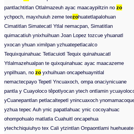
pantlachtitlan Otlalmazeuh ayac maacaypiltzin no
zo
ychpoch, mayxhuiuh zeme tee
zo
huatetlapalohuan
Cimatitlan Simatecatl Ytlal nemacpan, Simatitlan
quimacatiuh ynixhuihuan Joan Lopez tozcue yhuanatl
yxocan yhuan ximilpan yzhuatepetlacalco
Tequixquinahuac Tetlacuiotl Tequix quinahuacatl
Ytlalmazehualpan te quixquinahuac ayac maacazeme
ynpilhuan, no
zo
yxhuihuan oncapehuaynitlal
nemactecpayo Tepetl Yncuaxoch, ompa onaciynicuane
pantla y Cuayoloco têpotlyocan ytech ontlamin ycuayoloc
yCuanepantlan petlacaltepetl ynincuaxoch ynomamacoqu
yzhua tepec Auh ynic papatlahuac ynic cocoyahuac
ohompohualo matlatla Cuahuitl oncapehua
ytechchiquiuhyo tex Cali ytzintlan Onpaontlami huehueate