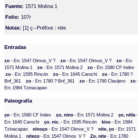
Fuente:
1571 Molina 1
Folio:
107r
Notas:
[1] ç--Préfixe : nite
Entradas
zo
- En: 1547 Olmos_V ?
zo
- En: 1547 Olmos_V ?
zo
- En:
1571 Molina 1
zo
- En: 1571 Molina 2
zo
- En: 1580 CF Index
zo
- En: 1595 Rincón
zo
- En: 1645 Carochi
zo
- En: 1780 ?
Bnf_361
zo
- En: 1780 ? Bnf_361
zo
- En: 1780 Clavijero
zo
En: 1984 Tzinacapan
Paleografía
ço
- En: 1580 CF Index
ço, nino
- En: 1571 Molina 2
ço, nitla
En: 1645 Carochi
ço. nic.
- En: 1595 Rincón
kiso
- En: 1984
Tzinacapan
ninoço
- En: 1547 Olmos_V ?
nite, ço
- En: 1571
Molina 1
niteço
- En: 1547 Olmos_V ?
Zo, nite
- En: 1780