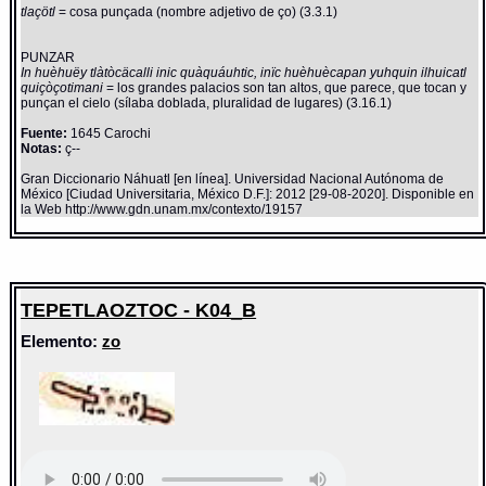
tlaçötl
= cosa punçada (nombre adjetivo de ço) (3.3.1)
PUNZAR
In huèhuëy tlàtòcäcalli inic quàquáuhtic, inïc huèhuècapan yuhquin ilhuicatl
quiçòçotimani
= los grandes palacios son tan altos, que parece, que tocan y
punçan el cielo (sílaba doblada, pluralidad de lugares) (3.16.1)
Fuente:
1645 Carochi
Notas:
ç--
Gran Diccionario Náhuatl [en línea]. Universidad Nacional Autónoma de
México [Ciudad Universitaria, México D.F.]: 2012 [29-08-2020]. Disponible en
la Web http://www.gdn.unam.mx/contexto/19157
TEPETLAOZTOC - K04_B
Elemento:
zo