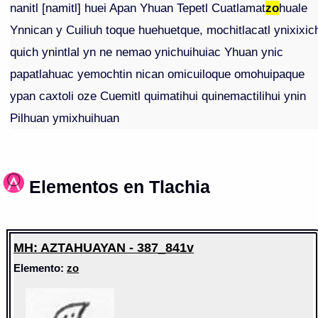
nanitl [namitl] huei Apan Yhuan Tepetl Cuatlamat
zo
huale
Ynnican y Cuiliuh toque huehuetque, mochitlacatl ynixixic
quich ynintlal yn ne nemao ynichuihuiac Yhuan ynic
papatlahuac yemochtin nican omicuiloque omohuipaque
ypan caxtoli oze Cuemitl quimatihui quinemactilihui ynin
Pilhuan ymixhuihuan
Elementos en Tlachia
MH: AZTAHUAYAN - 387_841v
Elemento:
zo