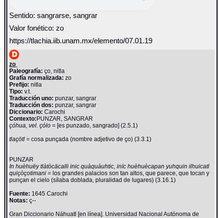
Sentido: sangrarse, sangrar
Valor fonético: zo
https://tlachia.iib.unam.mx/elemento/07.01.19
zo
Paleografía:
ço, nitla
Grafía normalizada:
zo
Prefijo:
nitla
Tipo:
v.t.
Traducción uno:
punzar, sangrar
Traducción dos:
punzar, sangrar
Diccionario:
Carochi
Contexto:
PUNZAR, SANGRAR
çóhua, vel. çólo
= [es punzado, sangrado] (2.5.1)
tlaçötl
= cosa punçada (nombre adjetivo de ço) (3.3.1)
PUNZAR
In huèhuëy tlàtòcäcalli inic quàquáuhtic, inïc huèhuècapan yuhquin ilhuicatl
quiçòçotimani
= los grandes palacios son tan altos, que parece, que tocan y
punçan el cielo (sílaba doblada, pluralidad de lugares) (3.16.1)
Fuente:
1645 Carochi
Notas:
ç--
Gran Diccionario Náhuatl [en línea]. Universidad Nacional Autónoma de