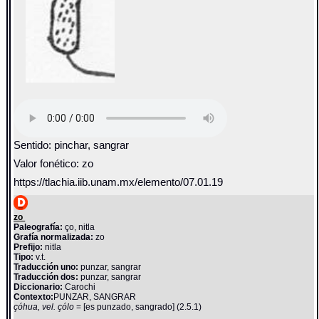
Sentido: pinchar, sangrar
Valor fonético: zo
https://tlachia.iib.unam.mx/elemento/07.01.19
zo
Paleografía:
ço, nitla
Grafía normalizada:
zo
Prefijo:
nitla
Tipo:
v.t.
Traducción uno:
punzar, sangrar
Traducción dos:
punzar, sangrar
Diccionario:
Carochi
Contexto:
PUNZAR, SANGRAR
çóhua, vel. çólo
= [es punzado, sangrado] (2.5.1)