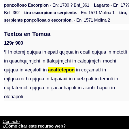
ponzoñoso Escorpion
- En: 1780 ? Bnf_361
Lagarto
- En: 17?
Bnf_362
tiro escorpion o serpiente.
- En: 1571 Molina 1
tiro,
serpiente ponçoñosa o escorpion.
- En: 1571 Molina 2
Textos en Temoa
129r 900
¶ In otomj qujqua in epatl qujqua in coatl qujqua in mototli
in quauhqujmjchi in tlalqujmjchi in calqujmjchi mochi
qujqua in veçalotl in
acaltetepon
in coçamatl in
mjlquaxoch qujqua in tapaiaxi in cuetzpali in temoli in
cujtlatemoli qujqua in çacachapoli in aiauhchapuli in
olchapoli
Contacto
¿Cómo citar este recurso web?