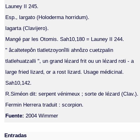
Launey II 245.
Esp., largato (Holoderma horridum).
lagarta (Clavijero).
Mangé par les Otomis. Sah10,180 = Launey II 244.
" âcaltetepôn tlatletzoyonîlli ahnôzo cuetzpalin
tlatlehuatzalli ", un grand lézard frit ou un lézard roti - a
large fried lizard, or a rost lizard. Usage médicinal.
Sah10,142.
R.Siméon dit: serpent vénimeux ; sorte de lézard (Clav.).
Fermin Herrera traduit : scorpion.
Fuente:
2004 Wimmer
Entradas