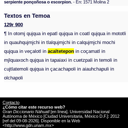
serpiente ponçoñosa o escorpion.
- En: 1571 Molina 2
Textos en Temoa
129r 900
¶ In otomj qujqua in epatl qujqua in coatl qujqua in mototli
in quauhqujmjchi in tlalqujmjchi in calqujmjchi mochi
qujqua in veçalotl in
acaltetepon
in coçamatl in
mjlquaxoch qujqua in tapaiaxi in cuetzpali in temoli in
cujtlatemoli qujqua in çacachapoli in aiauhchapuli in
olchapoli
Contacto
¿Cómo citar este recurso web?
Gran Diccionario Náhuatl
[en línea]. Universidad Nacional
Autónoma de México [Ciudad Universitaria, México D.F.]: 2012
[ref del 09-08-2026]. Disponible en la Web
<http://www.gdn.unam.mx>