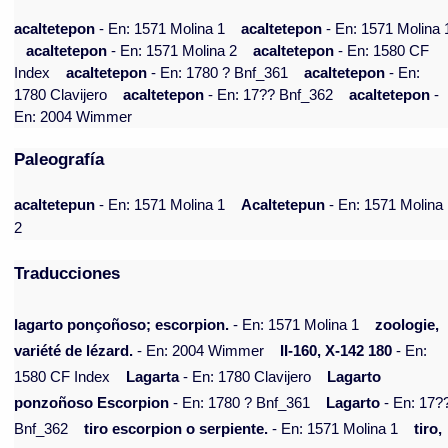
acaltetepon
- En: 1571 Molina 1
acaltetepon
- En: 1571 Molina 
acaltetepon
- En: 1571 Molina 2
acaltetepon
- En: 1580 CF
Index
acaltetepon
- En: 1780 ? Bnf_361
acaltetepon
- En:
1780 Clavijero
acaltetepon
- En: 17?? Bnf_362
acaltetepon
-
En: 2004 Wimmer
Paleografía
acaltetepun
- En: 1571 Molina 1
Acaltetepun
- En: 1571 Molina
2
Traducciones
lagarto ponçoñoso; escorpion.
- En: 1571 Molina 1
zoologie,
variété de lézard.
- En: 2004 Wimmer
II-160, X-142 180
- En:
1580 CF Index
Lagarta
- En: 1780 Clavijero
Lagarto
ponzoñoso Escorpion
- En: 1780 ? Bnf_361
Lagarto
- En: 17?
Bnf_362
tiro escorpion o serpiente.
- En: 1571 Molina 1
tiro,