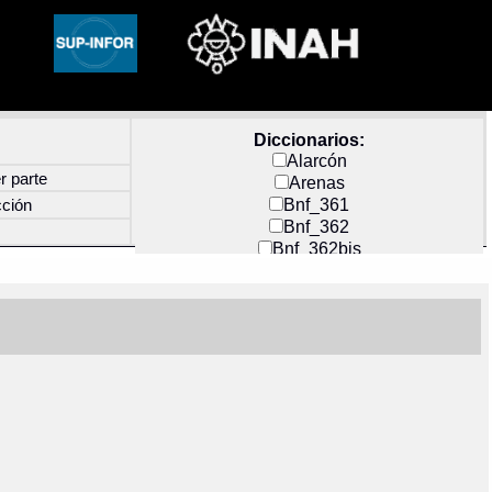
Diccionarios:
Alarcón
r parte
Arenas
Bnf_361
cción
Bnf_362
Bnf_362bis
Carochi
CF_INDEX
Clavijero
Cortés y Zedeño
Docs_México
Durán
Guerra
Mecayapan
Molina_1
Molina_2
Olmos_G