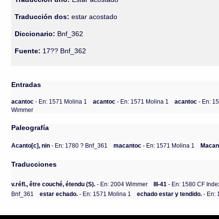
Traducción dos:
estar acostado
Diccionario:
Bnf_362
Fuente:
17?? Bnf_362
Entradas
acantoc
- En: 1571 Molina 1
acantoc
- En: 1571 Molina 1
acantoc
- En: 1
Wimmer
Paleografía
Acanto[c], nin
- En: 1780 ? Bnf_361
macantoc
- En: 1571 Molina 1
Macan
Traducciones
v.réfl., être couché, étendu (S).
- En: 2004 Wimmer
III-41
- En: 1580 CF Inde
Bnf_361
estar echado.
- En: 1571 Molina 1
echado estar y tendido.
- En: 