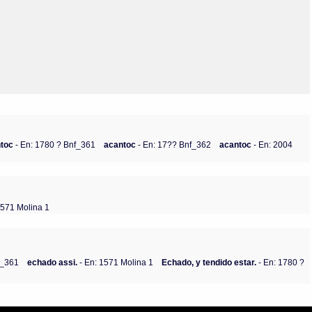
Olmos_V
Paredes
Rincón
Sahagún Escolio
Tezozomoc
Tzinacapan
Wimmer
ntoc
- En: 1780 ? Bnf_361
acantoc
- En: 17?? Bnf_362
acantoc
- En: 2004
1571 Molina 1
f_361
echado assi.
- En: 1571 Molina 1
Echado, y tendido estar.
- En: 1780 ?