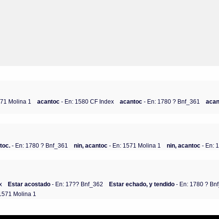
571 Molina 1
acantoc
- En: 1580 CF Index
acantoc
- En: 1780 ? Bnf_361
aca
toc.
- En: 1780 ? Bnf_361
nin, acantoc
- En: 1571 Molina 1
nin, acantoc
- En: 
x
Estar acostado
- En: 17?? Bnf_362
Estar echado, y tendido
- En: 1780 ? Bn
1571 Molina 1