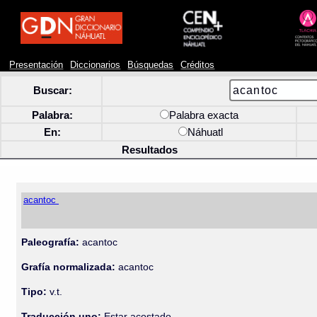
Presentación
Diccionarios
Búsquedas
Créditos
Buscar:
Palabra:
Palabra exacta
En:
Náhuatl
Resultados
acantoc
Paleografía:
acantoc
Grafía normalizada:
acantoc
Tipo:
v.t.
Traducción uno:
Estar acostado