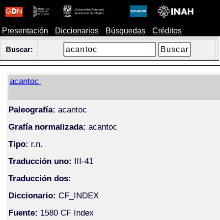
Presentación
Diccionarios
Búsquedas
Créditos
Buscar:
acantoc
Paleografía:
acantoc
Grafía normalizada:
acantoc
Tipo:
r.n.
Traducción uno:
III-41
Traducción dos:
Diccionario:
CF_INDEX
Fuente:
1580 CF Index