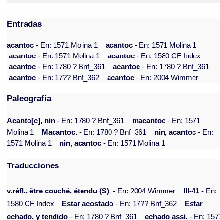
Entradas
acantoc
- En: 1571 Molina 1
acantoc
- En: 1571 Molina 1
acantoc
- En: 1571 Molina 1
acantoc
- En: 1580 CF Index
acantoc
- En: 1780 ? Bnf_361
acantoc
- En: 1780 ? Bnf_361
acantoc
- En: 17?? Bnf_362
acantoc
- En: 2004 Wimmer
Paleografía
Acanto[c], nin
- En: 1780 ? Bnf_361
macantoc
- En: 1571
Molina 1
Macantoc.
- En: 1780 ? Bnf_361
nin, acantoc
- En:
1571 Molina 1
nin, acantoc
- En: 1571 Molina 1
Traducciones
v.réfl., être couché, étendu (S).
- En: 2004 Wimmer
III-41
- En:
1580 CF Index
Estar acostado
- En: 17?? Bnf_362
Estar
echado, y tendido
- En: 1780 ? Bnf_361
echado assi.
- En: 157