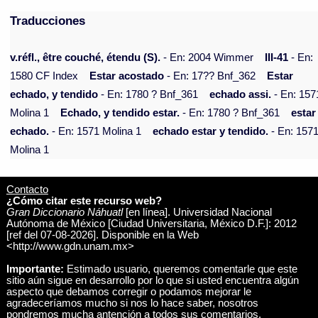
Traducciones
v.réfl., être couché, étendu (S).
- En: 2004 Wimmer
III-41
- En:
1580 CF Index
Estar acostado
- En: 17?? Bnf_362
Estar
echado, y tendido
- En: 1780 ? Bnf_361
echado assi.
- En: 157
Molina 1
Echado, y tendido estar.
- En: 1780 ? Bnf_361
estar
echado.
- En: 1571 Molina 1
echado estar y tendido.
- En: 157
Molina 1
Contacto
¿Cómo citar este recurso web?
Gran Diccionario Náhuatl
[en línea]. Universidad Nacional
Autónoma de México [Ciudad Universitaria, México D.F.]: 2012
[ref del 07-08-2026]. Disponible en la Web
<http://www.gdn.unam.mx>
Importante:
Estimado usuario, queremos comentarle que este
sitio aún sigue en desarrollo por lo que si usted encuentra algún
aspecto que debamos corregir o podamos mejorar le
agradeceríamos mucho si nos lo hace saber, nosotros
pondremos mucha antención a todos sus comentarios.