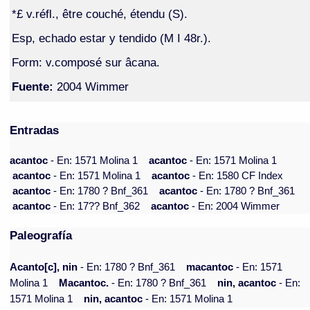
*£ v.réfl., être couché, étendu (S).
Esp, echado estar y tendido (M I 48r.).
Form: v.composé sur âcana.
Fuente:
2004 Wimmer
Entradas
acantoc
- En: 1571 Molina 1
acantoc
- En: 1571 Molina 1
acantoc
- En: 1571 Molina 1
acantoc
- En: 1580 CF Index
acantoc
- En: 1780 ? Bnf_361
acantoc
- En: 1780 ? Bnf_361
acantoc
- En: 17?? Bnf_362
acantoc
- En: 2004 Wimmer
Paleografía
Acanto[c], nin
- En: 1780 ? Bnf_361
macantoc
- En: 1571
Molina 1
Macantoc.
- En: 1780 ? Bnf_361
nin, acantoc
- En:
1571 Molina 1
nin, acantoc
- En: 1571 Molina 1