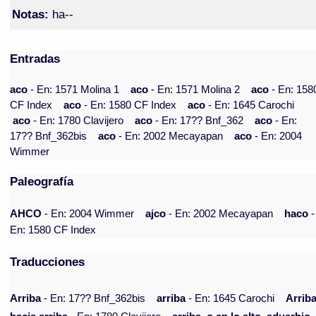
Notas:
ha--
Entradas
aco
- En: 1571 Molina 1
aco
- En: 1571 Molina 2
aco
- En: 158
CF Index
aco
- En: 1580 CF Index
aco
- En: 1645 Carochi
aco
- En: 1780 Clavijero
aco
- En: 17?? Bnf_362
aco
- En:
17?? Bnf_362bis
aco
- En: 2002 Mecayapan
aco
- En: 2004
Wimmer
Paleografía
AHCO
- En: 2004 Wimmer
ajco
- En: 2002 Mecayapan
haco
-
En: 1580 CF Index
Traducciones
Arriba
- En: 17?? Bnf_362bis
arriba
- En: 1645 Carochi
Arriba