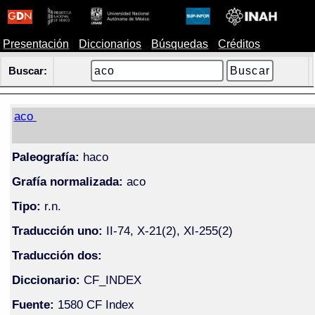
Presentación
Diccionarios
Búsquedas
Créditos
Buscar:
aco
Paleografía:
haco
Grafía normalizada:
aco
Tipo:
r.n.
Traducción uno:
II-74, X-21(2), XI-255(2)
Traducción dos:
Diccionario:
CF_INDEX
Fuente:
1580 CF Index