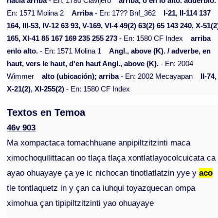
hacia arriba
- En: 1780 Clavijero
arriba, o en lo alto. aduerbio.
En: 1571 Molina 2
Arriba
- En: 17?? Bnf_362
I-21, II-114 137
164, III-53, IV-12 63 93, V-169, VI-4 49(2) 63(2) 65 143 240, X-51(2
165, XI-41 85 167 169 235 255 273
- En: 1580 CF Index
arriba
enlo alto.
- En: 1571 Molina 1
Angl., above (K). / adverbe, en
haut, vers le haut, d'en haut Angl., above (K).
- En: 2004
Wimmer
alto (ubicación); arriba
- En: 2002 Mecayapan
II-74,
X-21(2), XI-255(2)
- En: 1580 CF Index
Textos en Temoa
46v 903
Ma xompactaca tomachhuane anpipiltzitzinti maca
ximochoquilittacan oo tlaça tlaça xontlatlayocolcuicata ca
ayao ohuayaye ça ye ic nichocan tinotlatlatzin yye y
aco
tle tontlaquetz in y çan ca iuhqui toyazquecan ompa
ximohua çan tipipiltzitzinti yao ohuayaye