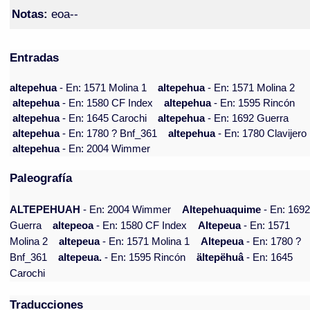
Notas:
eoa--
Entradas
altepehua
- En: 1571 Molina 1
altepehua
- En: 1571 Molina 2
altepehua
- En: 1580 CF Index
altepehua
- En: 1595 Rincón
altepehua
- En: 1645 Carochi
altepehua
- En: 1692 Guerra
altepehua
- En: 1780 ? Bnf_361
altepehua
- En: 1780 Clavijero
altepehua
- En: 2004 Wimmer
Paleografía
ALTEPEHUAH
- En: 2004 Wimmer
Altepehuaquime
- En: 169
Guerra
altepeoa
- En: 1580 CF Index
Altepeua
- En: 1571
Molina 2
altepeua
- En: 1571 Molina 1
Altepeua
- En: 1780 ?
Bnf_361
altepeua.
- En: 1595 Rincón
ältepëhuâ
- En: 1645
Carochi
Traducciones