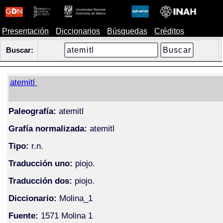
Presentación
Diccionarios
Búsquedas
Créditos
Buscar:
atemitl
Paleografía:
atemitl
Grafía normalizada:
atemitl
Tipo:
r.n.
Traducción uno:
piojo.
Traducción dos:
piojo.
Diccionario:
Molina_1
Fuente:
1571 Molina 1