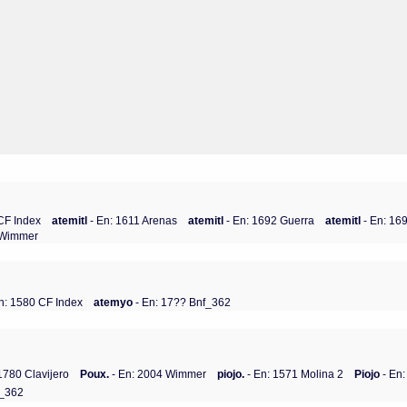
CF Index
atemitl
- En: 1611 Arenas
atemitl
- En: 1692 Guerra
atemitl
- En: 16
 Wimmer
n: 1580 CF Index
atemyo
- En: 17?? Bnf_362
1780 Clavijero
Poux.
- En: 2004 Wimmer
piojo.
- En: 1571 Molina 2
Piojo
- En
f_362