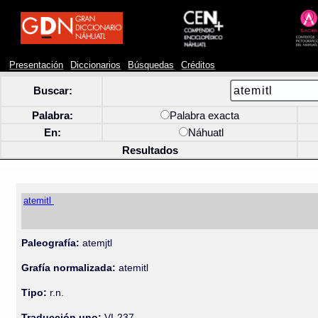
Presentación
Diccionarios
Búsquedas
Créditos
Buscar:
Palabra:
Palabra exacta
En:
Náhuatl
Resultados
atemitl
Paleografía:
atemjtl
Grafía normalizada:
atemitl
Tipo:
r.n.
Traducción uno:
VI-237