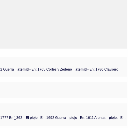
Olmos_V
Paredes
Rincón
Sahagún Escolio
Tezozomoc
Tzinacapan
Wimmer
92 Guerra
atemitl
- En: 1765 Cortés y Zedeño
atemitl
- En: 1780 Clavijero
: 17?? Bnf_362
El piojo
- En: 1692 Guerra
piojo
- En: 1611 Arenas
piojo.
- En: