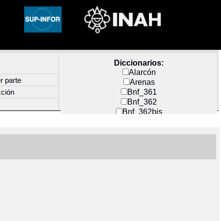
Diccionarios:
Alarcón
r parte
Arenas
Bnf_361
cción
Bnf_362
Bnf_362bis
Carochi
CF_INDEX
Clavijero
Cortés y Zedeño
Docs_México
Durán
Guerra
Mecayapan
Molina_1
Molina_2
Olmos_G