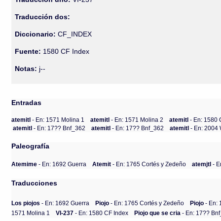
Traducción dos:
Diccionario:
CF_INDEX
Fuente:
1580 CF Index
Notas:
j--
Entradas
atemitl
- En: 1571 Molina 1
atemitl
- En: 1571 Molina 2
atemitl
- En: 1580 
atemitl
- En: 17?? Bnf_362
atemitl
- En: 17?? Bnf_362
atemitl
- En: 2004
Paleografía
Atemime
- En: 1692 Guerra
Atemit
- En: 1765 Cortés y Zedeño
atemjtl
- E
Traducciones
Los piojos
- En: 1692 Guerra
Piojo
- En: 1765 Cortés y Zedeño
Piojo
- En: 
1571 Molina 1
VI-237
- En: 1580 CF Index
Piojo que se cria
- En: 17?? Bn