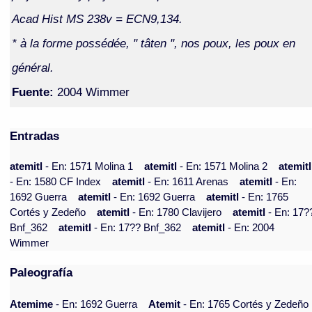
Acad Hist MS 238v = ECN9,134.
* à la forme possédée, " tâten ", nos poux, les poux en
général.
Fuente:
2004 Wimmer
Entradas
atemitl
- En: 1571 Molina 1
atemitl
- En: 1571 Molina 2
atemitl
- En: 1580 CF Index
atemitl
- En: 1611 Arenas
atemitl
- En:
1692 Guerra
atemitl
- En: 1692 Guerra
atemitl
- En: 1765
Cortés y Zedeño
atemitl
- En: 1780 Clavijero
atemitl
- En: 17?
Bnf_362
atemitl
- En: 17?? Bnf_362
atemitl
- En: 2004
Wimmer
Paleografía
Atemime
- En: 1692 Guerra
Atemit
- En: 1765 Cortés y Zedeño