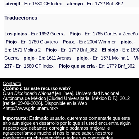
atemjtl
- En: 1580 CF Index
atemyo
- En: 17?? Bnf_362
Traducciones
Los piojos
- En: 1692 Guerra
Piojo
- En: 1765 Cortés y Zedeño
Piojo
- En: 1780 Clavijero
Poux.
- En: 2004 Wimmer
piojo.
-
En: 1571 Molina 2
Piojo
- En: 17?? Bnf_362
El piojo
- En: 169
Guerra
piojo
- En: 1611 Arenas
piojo.
- En: 1571 Molina 1
VI
237
- En: 1580 CF Index
Piojo que se cria
- En: 17?? Bnf_362
Contacto
¿Cómo citar este recurso web?
Gran Diccionario Náhuatl
[en línea]. Universidad Nacional
Autónoma de México [Ciudad Universitaria, México D.F.]: 2012
[ref del 09-08-2026]. Disponible en la Web
<http://www.gdn.unam.mx>
Importante:
Estimado usuario, queremos comentarle que este
sitio aún sigue en desarrollo por lo que si usted encuentra algún
aspecto que debamos corregir o podamos mejorar le
agradeceríamos mucho si nos lo hace saber, nosotros
pondremos mucha antención a todos sus comentarios.