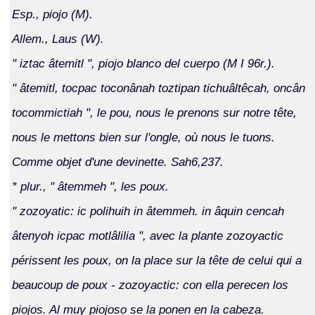
Esp., piojo (M).
Allem., Laus (W).
" iztac âtemitl ", piojo blanco del cuerpo (M I 96r.).
" âtemitl, tocpac toconânah toztipan tichuâltêcah, oncân
tocommictiah ", le pou, nous le prenons sur notre tête,
nous le mettons bien sur l'ongle, où nous le tuons.
Comme objet d'une devinette. Sah6,237.
* plur., " âtemmeh ", les poux.
" zozoyatic: ic polihuih in âtemmeh. in âquin cencah
âtenyoh icpac motlâlilia ", avec la plante zozoyactic
périssent les poux, on la place sur la tête de celui qui a
beaucoup de poux - zozoyactic: con ella perecen los
piojos. Al muy piojoso se la ponen en la cabeza.