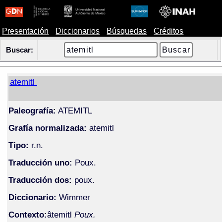
Presentación
Diccionarios
Búsquedas
Créditos
Buscar:
atemitl
Paleografía:
ATEMITL
Grafía normalizada:
atemitl
Tipo:
r.n.
Traducción uno:
Poux.
Traducción dos:
poux.
Diccionario:
Wimmer
Contexto:
âtemitl
Poux.