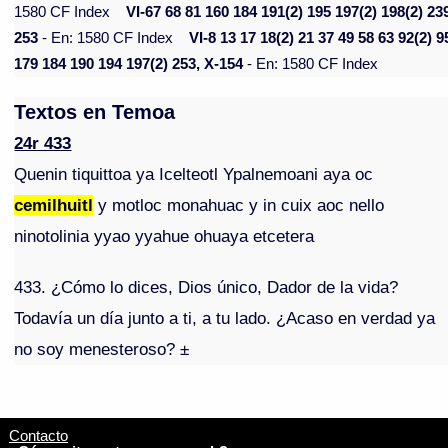
1580 CF Index
VI-67 68 81 160 184 191(2) 195 197(2) 198(2) 23
253
- En: 1580 CF Index
VI-8 13 17 18(2) 21 37 49 58 63 92(2) 9
179 184 190 194 197(2) 253, X-154
- En: 1580 CF Index
Textos en Temoa
24r 433
Quenin tiquittoa ya Icelteotl Ypalnemoani aya oc
cemilhuitl
y motloc monahuac y in cuix aoc nello
ninotolinia yyao yyahue ohuaya etcetera
433. ¿Cómo lo dices, Dios único, Dador de la vida?
Todavía un día junto a ti, a tu lado. ¿Acaso en verdad ya
no soy menesteroso? ±
Contacto