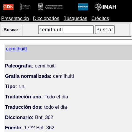
Presentación
Diccionarios
Búsquedas
Créditos
Buscar:
cemilhuitl
Paleografía:
cemilhuitl
Grafía normalizada:
cemilhuitl
Tipo:
r.n.
Traducción uno:
Todo el dia
Traducción dos:
todo el dia
Diccionario:
Bnf_362
Fuente:
17?? Bnf_362