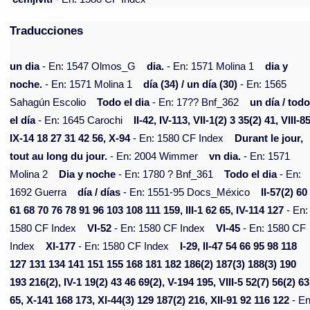
Traducciones
un dia
- En: 1547 Olmos_G
dia.
- En: 1571 Molina 1
dia y
noche.
- En: 1571 Molina 1
día (34) / un día (30)
- En: 1565
Sahagún Escolio
Todo el dia
- En: 17?? Bnf_362
un día / tod
el día
- En: 1645 Carochi
II-42, IV-113, VII-1(2) 3 35(2) 41, VIII-85
IX-14 18 27 31 42 56, X-94
- En: 1580 CF Index
Durant le jour,
tout au long du jour.
- En: 2004 Wimmer
vn dia.
- En: 1571
Molina 2
Dia y noche
- En: 1780 ? Bnf_361
Todo el dia
- En:
1692 Guerra
día / días
- En: 1551-95 Docs_México
II-57(2) 60
61 68 70 76 78 91 96 103 108 111 159, III-1 62 65, IV-114 127
- En:
1580 CF Index
VI-52
- En: 1580 CF Index
VI-45
- En: 1580 CF
Index
XI-177
- En: 1580 CF Index
I-29, II-47 54 66 95 98 118
127 131 134 141 151 155 168 181 182 186(2) 187(3) 188(3) 190
193 216(2), IV-1 19(2) 43 46 69(2), V-194 195, VIII-5 52(7) 56(2) 63
65, X-141 168 173, XI-44(3) 129 187(2) 216, XII-91 92 116 122
- En