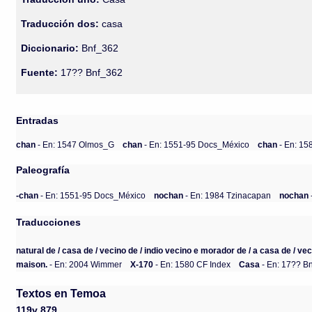
Traducción dos:
casa
Diccionario:
Bnf_362
Fuente:
17?? Bnf_362
Entradas
chan
- En: 1547 Olmos_G
chan
- En: 1551-95 Docs_México
chan
- En: 15
Paleografía
-chan
- En: 1551-95 Docs_México
nochan
- En: 1984 Tzinacapan
nochan
Traducciones
natural de / casa de / vecino de / indio vecino e morador de / a casa de / vec
maison.
- En: 2004 Wimmer
X-170
- En: 1580 CF Index
Casa
- En: 17?? B
Textos en Temoa
119v 879