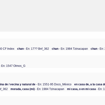
80 CF Index
chan
- En: 17?? Bnf_362
chan
- En: 1984 Tzinacapan
chan
- En
- En: 1547 Olmos_G
ina de / vecina y natural de
- En: 1551-95 Docs_México
en casa de, a la casa d
nf_362
morada, casa (mi)
- En: 1984 Tzinacapan
mi casa, o en mi casa
- En: 