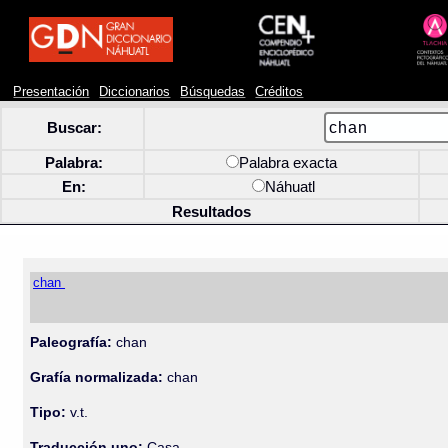
Presentación
Diccionarios
Búsquedas
Créditos
Buscar:
Palabra:
Palabra exacta
En:
Náhuatl
Resultados
chan
Paleografía:
chan
Grafía normalizada:
chan
Tipo:
v.t.
Traducción uno:
Casa