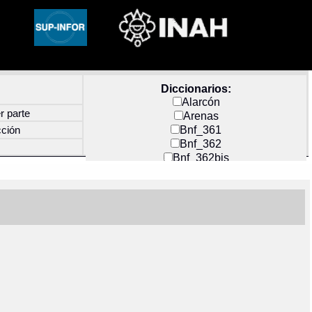
Diccionarios:
Alarcón
r parte
Arenas
Bnf_361
cción
Bnf_362
Bnf_362bis
Carochi
CF_INDEX
Clavijero
Cortés y Zedeño
Docs_México
Durán
Guerra
Mecayapan
Molina_1
Molina_2
Olmos_G