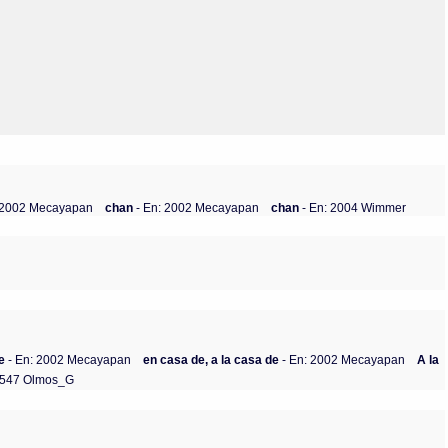
Olmos_V
Paredes
Rincón
Sahagún Escolio
Tezozomoc
Tzinacapan
Wimmer
: 2002 Mecayapan
chan
- En: 2002 Mecayapan
chan
- En: 2004 Wimmer
e
- En: 2002 Mecayapan
en casa de, a la casa de
- En: 2002 Mecayapan
A la
1547 Olmos_G