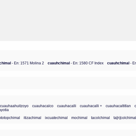
chimal
- En: 1571 Molina 2
cuauhchimal
- En: 1580 CF Index
cuauhchimal
- E
cuauhaahuitzoyo
cuauhacalco
cuauhacalli
cuauhacalli +
cuauhacaltitlan
yotia
ntotopchimal
itizachimal
ixcuatechimal
mochimal
tacolchimal
ta[n]colchima