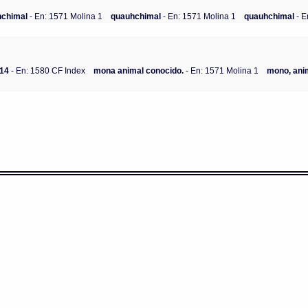
hchimal
- En: 1571 Molina 1
quauhchimal
- En: 1571 Molina 1
quauhchimal
- E
-14
- En: 1580 CF Index
mona animal conocido.
- En: 1571 Molina 1
mono, ani