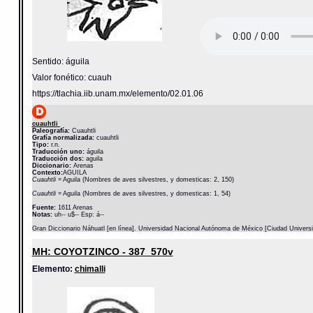
Sentido: águila
Valor fonético: cuauh
https://tlachia.iib.unam.mx/elemento/02.01.06
cuauhtli
Paleografía:
Cuauhtli
Grafía normalizada:
cuauhtli
Tipo:
r.n.
Traducción uno:
águila
Traducción dos:
aguila
Diccionario:
Arenas
Contexto:
AGUILA
Cuauhtli
= Aguila (Nombres de aves silvestres, y domesticas: 2, 150)
Cuauhtli
= Aguila (Nombres de aves silvestres, y domesticas: 1, 54)
Fuente:
1611 Arenas
Notas:
uh-- u$-- Esp: á--
Gran Diccionario Náhuatl [en línea]. Universidad Nacional Autónoma de México [Ciudad Univers
MH: COYOTZINCO - 387_570v
Elemento:
chimalli