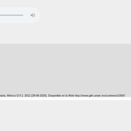
itaria, México D.F.]: 2012 [29-08-2020]. Disponible en la Web http://www.gdn.unam.mx/contexto/10047