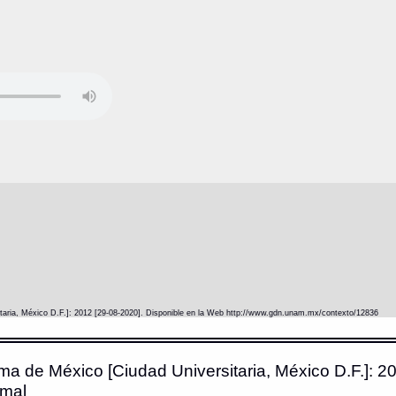
itaria, México D.F.]: 2012 [29-08-2020]. Disponible en la Web http://www.gdn.unam.mx/contexto/12836
ma de México [Ciudad Universitaria, México D.F.]: 20
imal