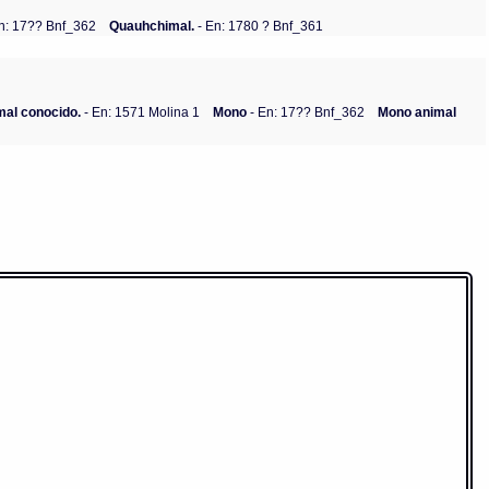
n: 17?? Bnf_362
Quauhchimal.
- En: 1780 ? Bnf_361
mal conocido.
- En: 1571 Molina 1
Mono
- En: 17?? Bnf_362
Mono animal