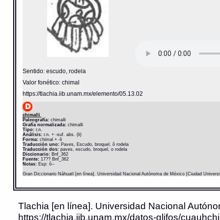
Sentido: escudo, rodela
Valor fonético: chimal
https://tlachia.iib.unam.mx/elemento/05.13.02
chimalli
Paleografía:
chimalli
Grafía normalizada:
chimalli
Tipo:
r.n.
Análisis:
r.n. + -suf. abs. (li)
Forma:
chimal + -li
Traducción uno:
Paves, Escudo, broquel, ô rodela
Traducción dos:
paves, escudo, broquel, o rodela
Diccionario:
Bnf_362
Fuente:
17?? Bnf_362
Notas:
Esp: ô--
Gran Diccionario Náhuatl [en línea]. Universidad Nacional Autónoma de México [Ciudad Univers
Tlachia [en línea]. Universidad Nacional Autóno
https://tlachia.iib.unam.mx/datos-glifos/cuauhch