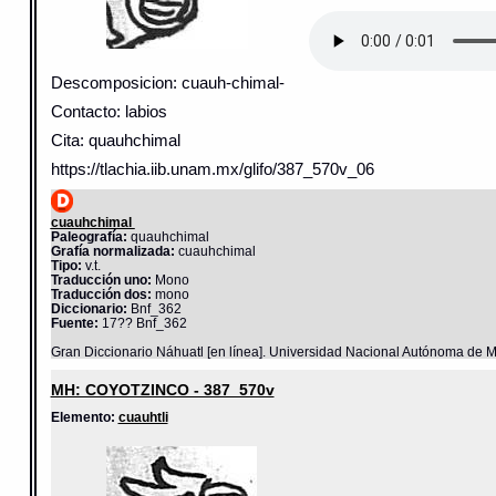
Descomposicion: cuauh-chimal-
Contacto: labios
Cita: quauhchimal
https://tlachia.iib.unam.mx/glifo/387_570v_06
cuauhchimal
Paleografía:
quauhchimal
Grafía normalizada:
cuauhchimal
Tipo:
v.t.
Traducción uno:
Mono
Traducción dos:
mono
Diccionario:
Bnf_362
Fuente:
17?? Bnf_362
Gran Diccionario Náhuatl [en línea]. Universidad Nacional Autónoma de M
MH: COYOTZINCO - 387_570v
Elemento:
cuauhtli