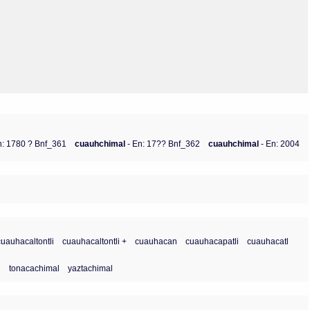
Olmos_V
Paredes
Rincón
Sahagún Escolio
Tezozomoc
Tzinacapan
Wimmer
n: 1780 ? Bnf_361
cuauhchimal
- En: 17?? Bnf_362
cuauhchimal
- En: 2004
cuauhacaltontli
cuauhacaltontli +
cuauhacan
cuauhacapatli
cuauhacatl
l
tonacachimal
yaztachimal