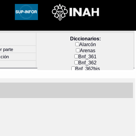
Diccionarios:
Alarcón
r parte
Arenas
Bnf_361
cción
Bnf_362
Bnf_362bis
Carochi
CF_INDEX
Clavijero
Cortés y Zedeño
Docs_México
Durán
Guerra
Mecayapan
Molina_1
Molina_2
Olmos_G