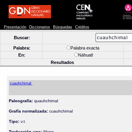
Presentación
Diccionarios
Búsquedas
Créditos
Buscar:
Palabra:
Palabra exacta
En:
Náhuatl
Resultados
cuauhchimal
Paleografía:
quauhchimal
Grafía normalizada:
cuauhchimal
Tipo:
v.t.
Traducción uno:
Mono