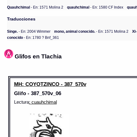
Quauhchimal
- En: 1571 Molina 2
quauhchimal
- En: 1580 CF Index
quau
Traducciones
Singe.
- En: 2004 Wimmer
mono, animal conocido.
- En: 1571 Molina 2
XI
conocido
- En: 1780 ? Bnf_361
Glifos en Tlachia
MH: COYOTZINCO - 387_570v
Glifo - 387_570v_06
Lectura
: cuauhchimal