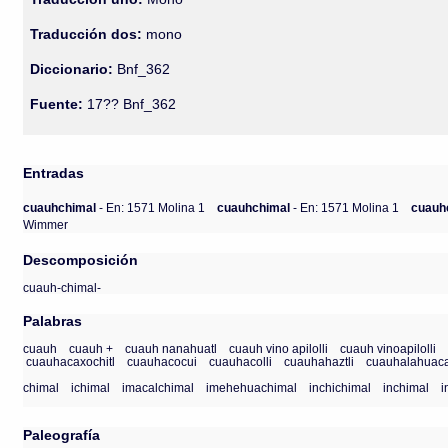
Traducción dos:
mono
Diccionario:
Bnf_362
Fuente:
17?? Bnf_362
Entradas
cuauhchimal
- En: 1571 Molina 1
cuauhchimal
- En: 1571 Molina 1
cuauh
Wimmer
Descomposición
cuauh-chimal-
Palabras
cuauh
cuauh +
cuauh nanahuatl
cuauh vino apilolli
cuauh vinoapilolli
cuauhacaxochitl
cuauhacocui
cuauhacolli
cuauhahaztli
cuauhalahuaca
chimal
ichimal
imacalchimal
imehehuachimal
inchichimal
inchimal
i
Paleografía