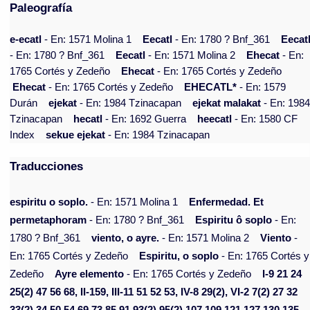
Paleografía
e-ecatl
- En: 1571 Molina 1
Eecatl
- En: 1780 ? Bnf_361
Eecat
- En: 1780 ? Bnf_361
Eecatl
- En: 1571 Molina 2
Ehecat
- En:
1765 Cortés y Zedeño
Ehecat
- En: 1765 Cortés y Zedeño
Ehecat
- En: 1765 Cortés y Zedeño
EHECATL*
- En: 1579
Durán
ejekat
- En: 1984 Tzinacapan
ejekat malakat
- En: 198
Tzinacapan
hecatl
- En: 1692 Guerra
heecatl
- En: 1580 CF
Index
sekue ejekat
- En: 1984 Tzinacapan
Traducciones
espiritu o soplo.
- En: 1571 Molina 1
Enfermedad. Et
permetaphoram
- En: 1780 ? Bnf_361
Espiritu ô soplo
- En:
1780 ? Bnf_361
viento, o ayre.
- En: 1571 Molina 2
Viento
-
En: 1765 Cortés y Zedeño
Espiritu, o soplo
- En: 1765 Cortés y
Zedeño
Ayre elemento
- En: 1765 Cortés y Zedeño
I-9 21 24
25(2) 47 56 68, II-159, III-11 51 52 53, IV-8 29(2), VI-2 7(2) 27 32