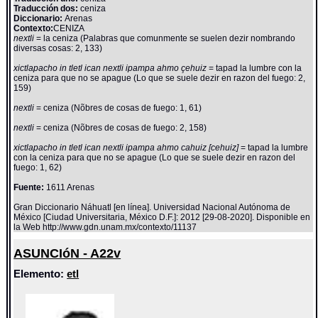
Traducción dos:
ceniza
Diccionario:
Arenas
Contexto:
CENIZA
nextli
= la ceniza (Palabras que comunmente se suelen dezir nombrando
diversas cosas: 2, 133)
xictlapacho in tletl ican nextli ipampa ahmo çehuiz
= tapad la lumbre con la
ceniza para que no se apague (Lo que se suele dezir en razon del fuego: 2,
159)
nextli
= ceniza (Nõbres de cosas de fuego: 1, 61)
nextli
= ceniza (Nõbres de cosas de fuego: 2, 158)
xictlapacho in tletl ican nextli ipampa ahmo cahuiz [cehuiz]
= tapad la lumbre
con la ceniza para que no se apague (Lo que se suele dezir en razon del
fuego: 1, 62)
Fuente:
1611 Arenas
Gran Diccionario Náhuatl [en línea]. Universidad Nacional Autónoma de
México [Ciudad Universitaria, México D.F.]: 2012 [29-08-2020]. Disponible en
la Web http://www.gdn.unam.mx/contexto/11137
ASUNCIóN - A22v
Elemento:
etl