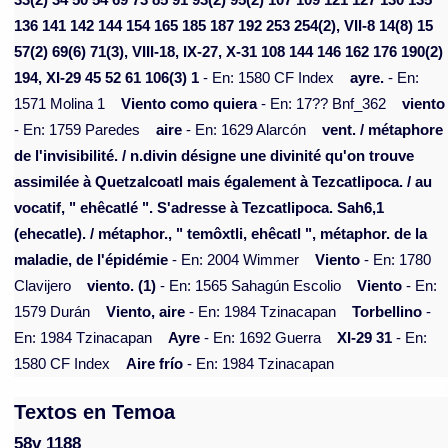
33(2) 34 50 54 69 73 85 91 93(2) 95(2) 107 109 121 127 130 135
136 141 142 144 154 165 185 187 192 253 254(2), VII-8 14(8) 15
57(2) 69(6) 71(3), VIII-18, IX-27, X-31 108 144 146 162 176 190(2)
194, XI-29 45 52 61 106(3) 1
- En: 1580 CF Index
ayre.
- En:
1571 Molina 1
Viento como quiera
- En: 17?? Bnf_362
viento
- En: 1759 Paredes
aire
- En: 1629 Alarcón
vent. / métaphore
de l'invisibilité. / n.divin désigne une divinité qu'on trouve
assimilée à Quetzalcoatl mais également à Tezcatlipoca. / au
vocatif, " ehêcatlé ". S'adresse à Tezcatlipoca. Sah6,1
(ehecatle). / métaphor., " temôxtli, ehêcatl ", métaphor. de la
maladie, de l'épidémie
- En: 2004 Wimmer
Viento
- En: 1780
Clavijero
viento. (1)
- En: 1565 Sahagún Escolio
Viento
- En:
1579 Durán
Viento, aire
- En: 1984 Tzinacapan
Torbellino
-
En: 1984 Tzinacapan
Ayre
- En: 1692 Guerra
XI-29 31
- En:
1580 CF Index
Aire frío
- En: 1984 Tzinacapan
Textos en Temoa
58v 1188