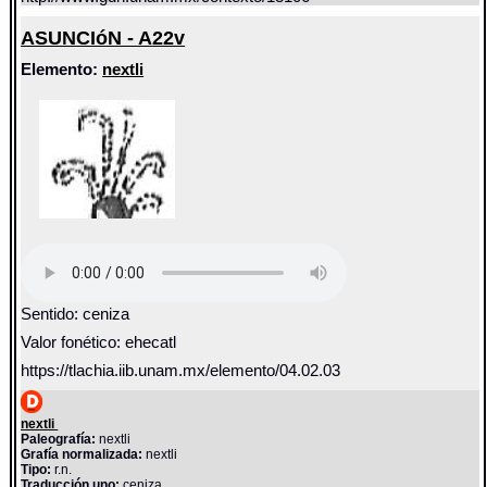
ASUNCIóN - A22v
Elemento:
nextli
Sentido: ceniza
Valor fonético: ehecatl
https://tlachia.iib.unam.mx/elemento/04.02.03
nextli
Paleografía:
nextli
Grafía normalizada:
nextli
Tipo:
r.n.
Traducción uno:
ceniza