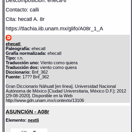
Descomposicion: eheca-tl
Contacto: calli
Cita: hecatl A. 8r
https://tlachia.iib.unam.mx/glifo/A08r_1_A
ehecatl
Paleografía:
ehecatl
Grafía normalizada:
ehecatl
Tipo:
r.n.
Traducción uno:
Viento como quiera
Traducción dos:
viento como quiera
Diccionario:
Bnf_362
Fuente:
17?? Bnf_362
Gran Diccionario Náhuatl [en línea]. Universidad Nacional
Autónoma de México [Ciudad Universitaria, México D.F.]: 2012
[29-08-2020]. Disponible en la Web
http://www.gdn.unam.mx/contexto/13106
ASUNCIóN - A08r
Elemento:
nextli