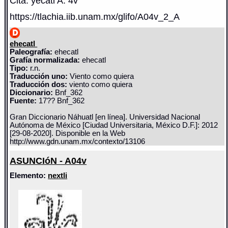
Cita: yecatl A. 4v
https://tlachia.iib.unam.mx/glifo/A04v_2_A
ehecatl
Paleografía:
ehecatl
Grafía normalizada:
ehecatl
Tipo:
r.n.
Traducción uno:
Viento como quiera
Traducción dos:
viento como quiera
Diccionario:
Bnf_362
Fuente:
17?? Bnf_362
Gran Diccionario Náhuatl [en línea]. Universidad Nacional
Autónoma de México [Ciudad Universitaria, México D.F.]: 2012
[29-08-2020]. Disponible en la Web
http://www.gdn.unam.mx/contexto/13106
ASUNCIóN - A04v
Elemento:
nextli