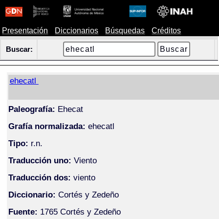
Presentación
Diccionarios
Búsquedas
Créditos
Buscar:
ehecatl
Paleografía:
Ehecat
Grafía normalizada:
ehecatl
Tipo:
r.n.
Traducción uno:
Viento
Traducción dos:
viento
Diccionario:
Cortés y Zedeño
Fuente:
1765 Cortés y Zedeño