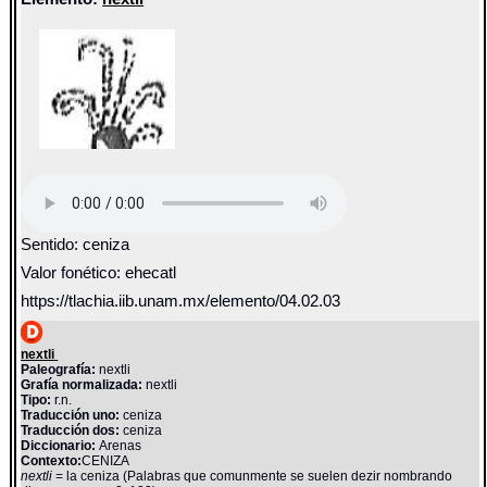
Sentido: ceniza
Valor fonético: ehecatl
https://tlachia.iib.unam.mx/elemento/04.02.03
nextli
Paleografía:
nextli
Grafía normalizada:
nextli
Tipo:
r.n.
Traducción uno:
ceniza
Traducción dos:
ceniza
Diccionario:
Arenas
Contexto:
CENIZA
nextli
= la ceniza (Palabras que comunmente se suelen dezir nombrando