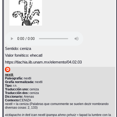
Sentido: ceniza
Valor fonético: ehecatl
https://tlachia.iib.unam.mx/elemento/04.02.03
nextli
Paleografía:
nextli
Grafía normalizada:
nextli
Tipo:
r.n.
Traducción uno:
ceniza
Traducción dos:
ceniza
Diccionario:
Arenas
Contexto:
CENIZA
nextli
= la ceniza (Palabras que comunmente se suelen dezir nombrando
diversas cosas: 2, 133)
xictlapacho in tletl ican nextli ipampa ahmo çehuiz
= tapad la lumbre con la