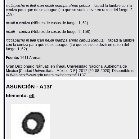
xictlapacho in tletl ican nextli ipampa ahmo çehuiz
= tapad la lumbre con la
ceniza para que no se apague (Lo que se suele dezir en razon del fuego: 2,
159)
nextli
= ceniza (Nõbres de cosas de fuego: 1, 61)
nextli
= ceniza (Nõbres de cosas de fuego: 2, 158)
xictlapacho in tletl ican nextli ipampa ahmo cahuiz [cehuiz]
= tapad la lumbre
con la ceniza para que no se apague (Lo que se suele dezir en razon del
fuego: 1, 62)
Fuente:
1611 Arenas
Gran Diccionario Náhuatl [en línea]. Universidad Nacional Autónoma de
México [Ciudad Universitaria, México D.F.]: 2012 [29-08-2020]. Disponible en
la Web http://www.gdn.unam.mx/contexto/11137
ASUNCIóN - A13r
Elemento:
etl