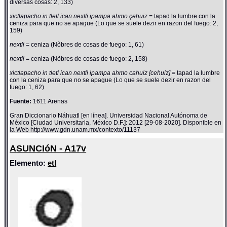
diversas cosas: 2, 133)
xictlapacho in tletl ican nextli ipampa ahmo çehuiz
= tapad la lumbre con la
ceniza para que no se apague (Lo que se suele dezir en razon del fuego: 2,
159)
nextli
= ceniza (Nõbres de cosas de fuego: 1, 61)
nextli
= ceniza (Nõbres de cosas de fuego: 2, 158)
xictlapacho in tletl ican nextli ipampa ahmo cahuiz [cehuiz]
= tapad la lumbre
con la ceniza para que no se apague (Lo que se suele dezir en razon del
fuego: 1, 62)
Fuente:
1611 Arenas
Gran Diccionario Náhuatl [en línea]. Universidad Nacional Autónoma de
México [Ciudad Universitaria, México D.F.]: 2012 [29-08-2020]. Disponible en
la Web http://www.gdn.unam.mx/contexto/11137
ASUNCIóN - A17v
Elemento:
etl