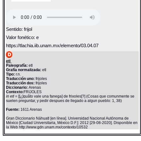
Sentido: frijol
Valor fonético: e
https://tlachia.iib.unam.mx/elemento/03.04.07
etl
Paleografía:
etl
Grafía normalizada:
etl
Tipo:
r.n.
Traducción uno:
frijoles
Traducción dos:
frijoles
Diccionario:
Arenas
Contexto:
FRIJOLES
in etl
= [[¿]quãto vale una fanega] de frixoles[?] (Cosas que comunmente se
suelen preguntar, y pedir despues de llegado a algun pueblo: 1, 38)
Fuente:
1611 Arenas
Gran Diccionario Náhuatl [en línea]. Universidad Nacional Autónoma de
México [Ciudad Universitaria, México D.F.]: 2012 [29-08-2020]. Disponible en
la Web http://www.gdn.unam.mx/contexto/10532