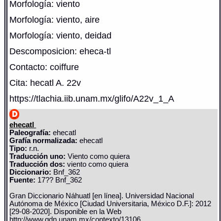
Morfología: viento
Morfología: viento, aire
Morfología: viento, deidad
Descomposicion: eheca-tl
Contacto: coiffure
Cita: hecatl A. 22v
https://tlachia.iib.unam.mx/glifo/A22v_1_A
ehecatl
Paleografía:
ehecatl
Grafía normalizada:
ehecatl
Tipo:
r.n.
Traducción uno:
Viento como quiera
Traducción dos:
viento como quiera
Diccionario:
Bnf_362
Fuente:
17?? Bnf_362
Gran Diccionario Náhuatl [en línea]. Universidad Nacional
Autónoma de México [Ciudad Universitaria, México D.F.]: 2012
[29-08-2020]. Disponible en la Web
http://www.gdn.unam.mx/contexto/13106