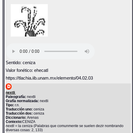
Sentido: ceniza
Valor fonético: ehecatl
https://tlachia.iib.unam.mx/elemento/04.02.03
nextli
Paleografía:
nextli
Grafía normalizada:
nextli
Tipo:
r.n.
Traducción uno:
ceniza
Traducción dos:
ceniza
Diccionario:
Arenas
Contexto:
CENIZA
nextli
= la ceniza (Palabras que comunmente se suelen dezir nombrando
diversas cosas: 2, 133)