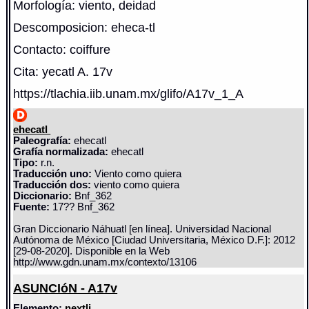
Morfología: viento, deidad
Descomposicion: eheca-tl
Contacto: coiffure
Cita: yecatl A. 17v
https://tlachia.iib.unam.mx/glifo/A17v_1_A
ehecatl
Paleografía:
ehecatl
Grafía normalizada:
ehecatl
Tipo:
r.n.
Traducción uno:
Viento como quiera
Traducción dos:
viento como quiera
Diccionario:
Bnf_362
Fuente:
17?? Bnf_362
Gran Diccionario Náhuatl [en línea]. Universidad Nacional
Autónoma de México [Ciudad Universitaria, México D.F.]: 2012
[29-08-2020]. Disponible en la Web
http://www.gdn.unam.mx/contexto/13106
ASUNCIóN - A17v
Elemento:
nextli