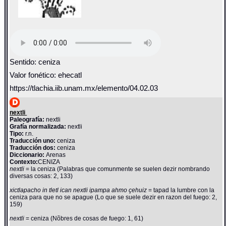
Sentido: ceniza
Valor fonético: ehecatl
https://tlachia.iib.unam.mx/elemento/04.02.03
nextli
Paleografía:
nextli
Grafía normalizada:
nextli
Tipo:
r.n.
Traducción uno:
ceniza
Traducción dos:
ceniza
Diccionario:
Arenas
Contexto:
CENIZA
nextli
= la ceniza (Palabras que comunmente se suelen dezir nombrando
diversas cosas: 2, 133)
xictlapacho in tletl ican nextli ipampa ahmo çehuiz
= tapad la lumbre con la
ceniza para que no se apague (Lo que se suele dezir en razon del fuego: 2,
159)
nextli
= ceniza (Nõbres de cosas de fuego: 1, 61)