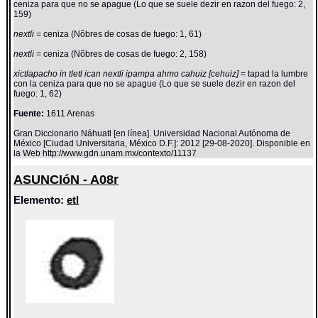
ceniza para que no se apague (Lo que se suele dezir en razon del fuego: 2,
159)
nextli
= ceniza (Nõbres de cosas de fuego: 1, 61)
nextli
= ceniza (Nõbres de cosas de fuego: 2, 158)
xictlapacho in tletl ican nextli ipampa ahmo cahuiz [cehuiz]
= tapad la lumbre
con la ceniza para que no se apague (Lo que se suele dezir en razon del
fuego: 1, 62)
Fuente:
1611 Arenas
Gran Diccionario Náhuatl [en línea]. Universidad Nacional Autónoma de
México [Ciudad Universitaria, México D.F.]: 2012 [29-08-2020]. Disponible en
la Web http://www.gdn.unam.mx/contexto/11137
ASUNCIóN - A08r
Elemento:
etl