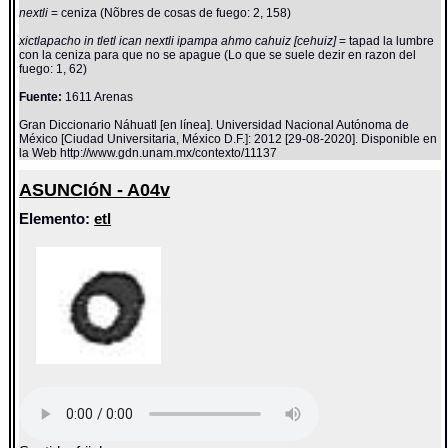
nextli
= ceniza (Nõbres de cosas de fuego: 2, 158)
xictlapacho in tletl ican nextli ipampa ahmo cahuiz [cehuiz]
= tapad la lumbre
con la ceniza para que no se apague (Lo que se suele dezir en razon del
fuego: 1, 62)
Fuente:
1611 Arenas
Gran Diccionario Náhuatl [en línea]. Universidad Nacional Autónoma de
México [Ciudad Universitaria, México D.F.]: 2012 [29-08-2020]. Disponible en
la Web http://www.gdn.unam.mx/contexto/11137
ASUNCIóN - A04v
Elemento:
etl