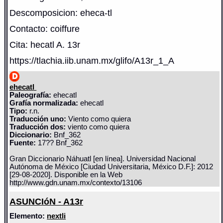
Descomposicion: eheca-tl
Contacto: coiffure
Cita: hecatl A. 13r
https://tlachia.iib.unam.mx/glifo/A13r_1_A
ehecatl
Paleografía:
ehecatl
Grafía normalizada:
ehecatl
Tipo:
r.n.
Traducción uno:
Viento como quiera
Traducción dos:
viento como quiera
Diccionario:
Bnf_362
Fuente:
17?? Bnf_362
Gran Diccionario Náhuatl [en línea]. Universidad Nacional
Autónoma de México [Ciudad Universitaria, México D.F.]: 2012
[29-08-2020]. Disponible en la Web
http://www.gdn.unam.mx/contexto/13106
ASUNCIóN - A13r
Elemento:
nextli