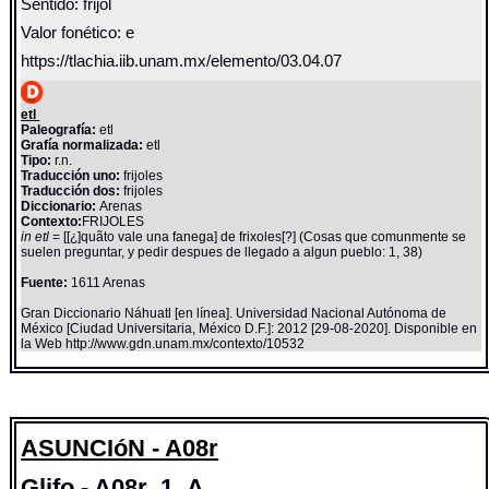
Sentido: frijol
Valor fonético: e
https://tlachia.iib.unam.mx/elemento/03.04.07
etl
Paleografía:
etl
Grafía normalizada:
etl
Tipo:
r.n.
Traducción uno:
frijoles
Traducción dos:
frijoles
Diccionario:
Arenas
Contexto:
FRIJOLES
in etl
= [[¿]quãto vale una fanega] de frixoles[?] (Cosas que comunmente se
suelen preguntar, y pedir despues de llegado a algun pueblo: 1, 38)
Fuente:
1611 Arenas
Gran Diccionario Náhuatl [en línea]. Universidad Nacional Autónoma de
México [Ciudad Universitaria, México D.F.]: 2012 [29-08-2020]. Disponible en
la Web http://www.gdn.unam.mx/contexto/10532
ASUNCIóN - A08r
Glifo - A08r_1_A