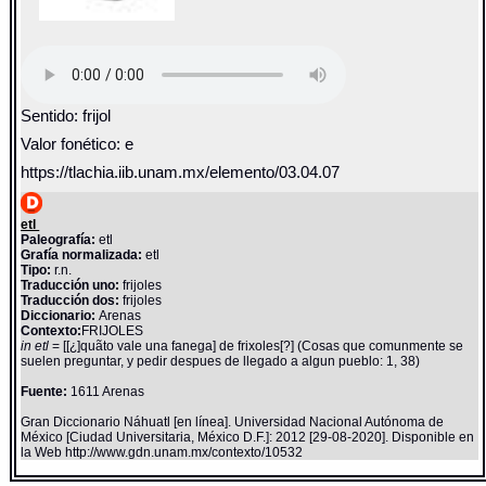
Sentido: frijol
Valor fonético: e
https://tlachia.iib.unam.mx/elemento/03.04.07
etl
Paleografía:
etl
Grafía normalizada:
etl
Tipo:
r.n.
Traducción uno:
frijoles
Traducción dos:
frijoles
Diccionario:
Arenas
Contexto:
FRIJOLES
in etl
= [[¿]quãto vale una fanega] de frixoles[?] (Cosas que comunmente se
suelen preguntar, y pedir despues de llegado a algun pueblo: 1, 38)
Fuente:
1611 Arenas
Gran Diccionario Náhuatl [en línea]. Universidad Nacional Autónoma de
México [Ciudad Universitaria, México D.F.]: 2012 [29-08-2020]. Disponible en
la Web http://www.gdn.unam.mx/contexto/10532