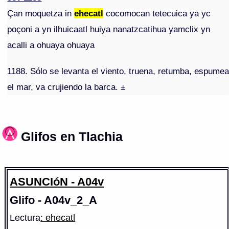
Çan moquetza in
ehecatl
cocomocan tetecuica ya yc
poçoni a yn ilhuicaatl huiya nanatzcatihua yamclix yn
acalli a ohuaya ohuaya
1188. Sólo se levanta el viento, truena, retumba, espume
el mar, va crujiendo la barca. ±
Glifos en Tlachia
ASUNCIóN - A04v
Glifo - A04v_2_A
Lectura
: ehecatl