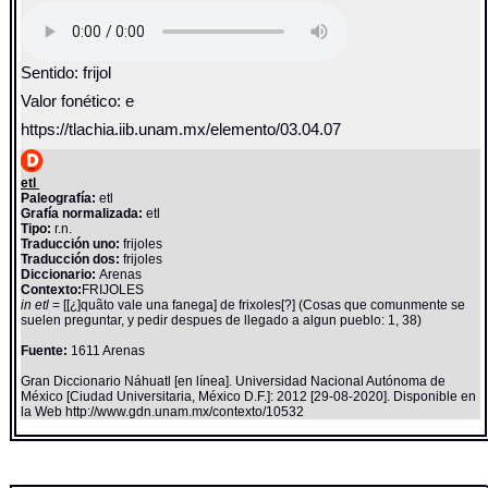
Sentido: frijol
Valor fonético: e
https://tlachia.iib.unam.mx/elemento/03.04.07
etl
Paleografía:
etl
Grafía normalizada:
etl
Tipo:
r.n.
Traducción uno:
frijoles
Traducción dos:
frijoles
Diccionario:
Arenas
Contexto:
FRIJOLES
in etl
= [[¿]quãto vale una fanega] de frixoles[?] (Cosas que comunmente se
suelen preguntar, y pedir despues de llegado a algun pueblo: 1, 38)
Fuente:
1611 Arenas
Gran Diccionario Náhuatl [en línea]. Universidad Nacional Autónoma de
México [Ciudad Universitaria, México D.F.]: 2012 [29-08-2020]. Disponible en
la Web http://www.gdn.unam.mx/contexto/10532