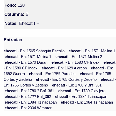
Folio:
128
Columna:
B
Notas:
Ehecat t --
Entradas
ehecatl
- En: 1565 Sahagún Escolio
ehecatl
- En: 1571 Molina 1
ehecatl
- En: 1571 Molina 1
ehecatl
- En: 1571 Molina 2
ehecatl
- En: 1579 Durán
ehecatl
- En: 1580 CF Index
ehecat
- En: 1580 CF Index
ehecatl
- En: 1629 Alarcón
ehecatl
- En:
1692 Guerra
ehecatl
- En: 1759 Paredes
ehecatl
- En: 1765
Cortés y Zedeño
ehecatl
- En: 1765 Cortés y Zedeño
ehecatl
En: 1765 Cortés y Zedeño
ehecatl
- En: 1780 ? Bnf_361
ehecatl
- En: 1780 ? Bnf_361
ehecatl
- En: 1780 Clavijero
ehecatl
- En: 17?? Bnf_362
ehecatl
- En: 1984 Tzinacapan
ehecatl
- En: 1984 Tzinacapan
ehecatl
- En: 1984 Tzinacapan
ehecatl
- En: 2004 Wimmer