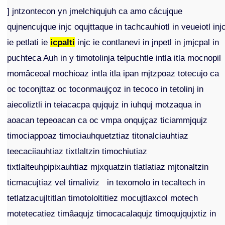
] jntzontecon yn jmelchiqujuh ca amo cácujque
qujnencujque injc oqujttaque in tachcauhiotl in veueiotl inj
ie petlati ie
icpalti
injc ie contlanevi in jnpetl in jmjcpal in
puchteca Auh in y timotolinja telpuchtle intla itla mocnopil
momâceoal mochioaz intla itla ipan mjtzpoaz totecujo ca
oc toconjttaz oc toconmaujçoz in tecoco in tetolinj in
aiecoliztli in teiacacpa qujqujz in iuhquj motzaqua in
aoacan tepeoacan ca oc vmpa onqujçaz ticiammjqujz
timociappoaz timociauhquetztiaz titonalciauhtiaz
teecaciiauhtiaz tixtlaltzin timochiutiaz
tixtlalteuhpipixauhtiaz mjxquatzin tlatlatiaz mjtonaltzin
ticmacujtiaz vel timaliviz in texomolo in tecaltech in
tetlatzacujltitlan timotololtitiez mocujtlaxcol motech
motetecatiez timâaqujz timocacalaqujz timoqujqujxtiz in