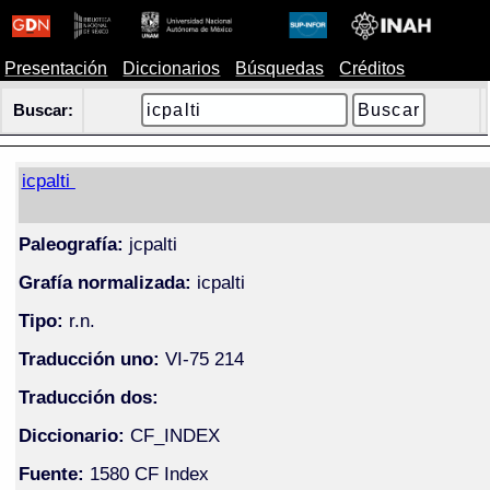
Presentación
Diccionarios
Búsquedas
Créditos
Buscar:
icpalti
Paleografía:
jcpalti
Grafía normalizada:
icpalti
Tipo:
r.n.
Traducción uno:
VI-75 214
Traducción dos:
Diccionario:
CF_INDEX
Fuente:
1580 CF Index