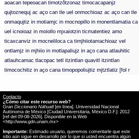
aoacan tepeoacan timotzôtzonaz timocacapanjz
qujtoznequj ac aço can tle uel onmochioaz ac aço can tle
onmaqujtiz in motiamjc in mocnopillo in monentlamatia ca
uel icnoioaz in moiollo mjxaiotzin ticmatentiez amo
ticaxcanviz in mocneliloca ca timjhiiotamachioaz vel
ontlamjz in mjhiio in motlapaliujz in aço cana atlauhitic
atlauhcamac tlacopac tetl itzintlan quavitl itzintlan
timocochitiz in aço cana timopopoliujtiz mjtztlatiz [fol r
Contacto
¿Cómo citar este recurso web?
Gran Diccionario Náhuatl
[en línea]. Universidad Nacional
Autónoma de México [Ciudad Universitaria, México D.F.]: 2012
[ref del 09-08-2026]. Disponible en la Web
<http://www.gdn.unam.mx>
Importante:
Estimado usuario, queremos comentarle que este
sitio aún sigue en desarrollo por lo que si usted encuentra algún