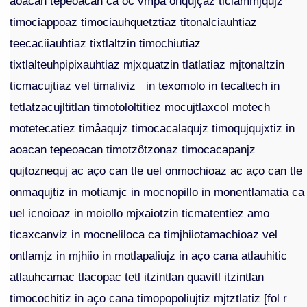
aoacan tepeoacan ca oc vmpa onqujçaz ticiammjqujz
timociappoaz timociauhquetztiaz titonalciauhtiaz
teecaciiauhtiaz tixtlaltzin timochiutiaz
tixtlalteuhpipixauhtiaz mjxquatzin tlatlatiaz mjtonaltzin
ticmacujtiaz vel timaliviz in texomolo in tecaltech in
tetlatzacujltitlan timotololtitiez mocujtlaxcol motech
motetecatiez timâaqujz timocacalaqujz timoqujqujxtiz in
aoacan tepeoacan timotzôtzonaz timocacapanjz
qujtoznequj ac aço can tle uel onmochioaz ac aço can tle
onmaqujtiz in motiamjc in mocnopillo in monentlamatia ca
uel icnoioaz in moiollo mjxaiotzin ticmatentiez amo
ticaxcanviz in mocneliloca ca timjhiiotamachioaz vel
ontlamjz in mjhiio in motlapaliujz in aço cana atlauhitic
atlauhcamac tlacopac tetl itzintlan quavitl itzintlan
timocochitiz in aço cana timopopoliujtiz mjtztlatiz [fol r