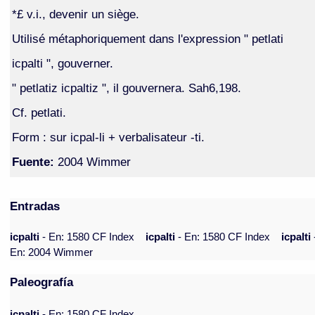
*£ v.i., devenir un siège.
Utilisé métaphoriquement dans l'expression " petlati
icpalti ", gouverner.
" petlatiz icpaltiz ", il gouvernera. Sah6,198.
Cf. petlati.
Form : sur icpal-li + verbalisateur -ti.
Fuente:
2004 Wimmer
Entradas
icpalti
- En: 1580 CF Index
icpalti
- En: 1580 CF Index
icpalti
En: 2004 Wimmer
Paleografía
jcpalti
- En: 1580 CF Index