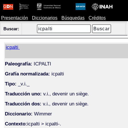
Presentación
Diccionarios
Búsquedas
Créditos
Buscar:
icpalti
Paleografía:
ICPALTI
Grafía normalizada:
icpalti
Tipo:
_v.i._
Traducción uno:
v.i., devenir un siège.
Traducción dos:
v.i., devenir un siège.
Diccionario:
Wimmer
Contexto:
icpalti > icpalti-.