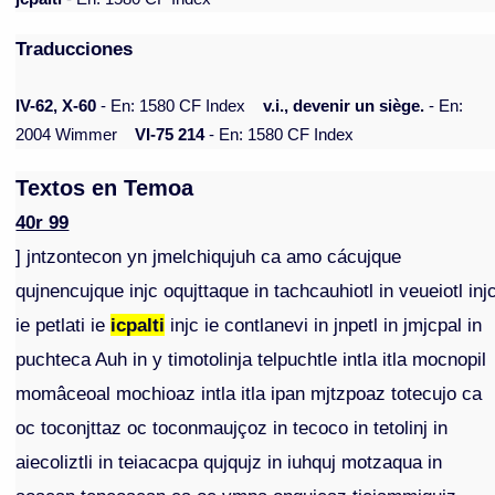
Traducciones
IV-62, X-60
- En: 1580 CF Index
v.i., devenir un siège.
- En:
2004 Wimmer
VI-75 214
- En: 1580 CF Index
Textos en Temoa
40r 99
] jntzontecon yn jmelchiqujuh ca amo cácujque
qujnencujque injc oqujttaque in tachcauhiotl in veueiotl inj
ie petlati ie
icpalti
injc ie contlanevi in jnpetl in jmjcpal in
puchteca Auh in y timotolinja telpuchtle intla itla mocnopil
momâceoal mochioaz intla itla ipan mjtzpoaz totecujo ca
oc toconjttaz oc toconmaujçoz in tecoco in tetolinj in
aiecoliztli in teiacacpa qujqujz in iuhquj motzaqua in