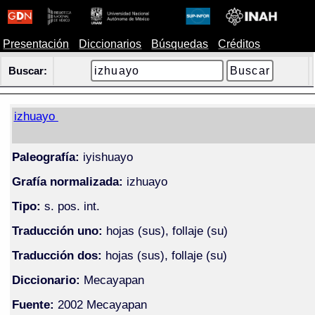
Presentación
Diccionarios
Búsquedas
Créditos
Buscar:
izhuayo
Paleografía:
iyishuayo
Grafía normalizada:
izhuayo
Tipo:
s. pos. int.
Traducción uno:
hojas (sus), follaje (su)
Traducción dos:
hojas (sus), follaje (su)
Diccionario:
Mecayapan
Fuente:
2002 Mecayapan