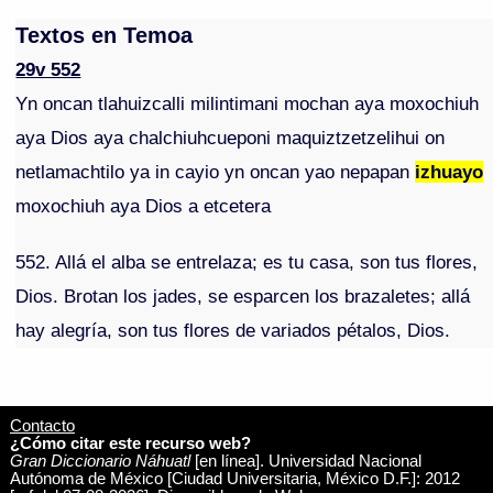
Textos en Temoa
29v 552
Yn oncan tlahuizcalli milintimani mochan aya moxochiuh
aya Dios aya chalchiuhcueponi maquiztzetzelihui on
netlamachtilo ya in cayio yn oncan yao nepapan
izhuayo
moxochiuh aya Dios a etcetera
552. Allá el alba se entrelaza; es tu casa, son tus flores,
Dios. Brotan los jades, se esparcen los brazaletes; allá
hay alegría, son tus flores de variados pétalos, Dios.
Contacto
¿Cómo citar este recurso web?
Gran Diccionario Náhuatl
[en línea]. Universidad Nacional
Autónoma de México [Ciudad Universitaria, México D.F.]: 2012